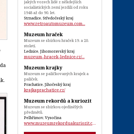
jakých vozech lidé z někdejších
socialistických zemí jezdili od roku
1948 až do 90. let.
Strnadice, Středočeský kraj
www.retroautomuzeum.com...
Muzeum hraček
Muzeum se sbírkou hraček 19. a 20.
století.
e
Lednice, Jihomoravský kraj
muzeum-hracek-lednice.cz/...
ada
Muzeum krajky
Muzeum se paličkovaných krajek a
paliček.
ik.
Prachatice, Jihočeský kraj
krajkaprachatice.cz/
Muzeum rekordů a kuriozit
Muzeum se sbírkou ojedinělých
předmětů.
Pelhřimov, Vysočina
www.muzeumrekorduakuriozit.cz/...