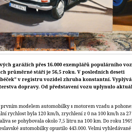
 svých garážích přes 16.000 exemplářů populárního vo
ich průměrné stáří je 56,5 roku. V posledních deseti
mbéček” v registru vozidel zhruba konstantní. Vyplývá
sterstva dopravy. Od představení vozu uplynulo aktuá
a prvním modelem automobilky s motorem vzadu a pohon
ní rychlost byla 120 km/h, zrychlení z 0 na 100 km/h za 27
liva se pohybovala okolo 7,5 litru na 100 km. Do roku 196
eslavské automobilky opustilo 443.000. Velmi vyhledávané