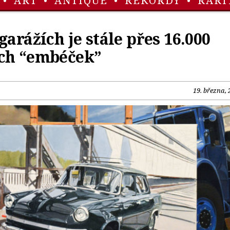
•
ART
•
ANTIQUE
•
REKORDY
•
RARI
garážích je stále přes 16.000
ch “embéček”
19. března, 