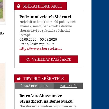
SBĚRATELSKÉ AKCE
Podzimní veletrh Sběratel
Největší setkání sběratelů poštovních
známek, mincí, bankovek a dalšího
sběratelstvi ve střední a východní
BG
Evropě.
04.09.2026 - 05.09.2026
Praha, Česká republika
https://www.sberatel.inf...
VYHLEDAT DALŠÍ AKCE
TIPY PRO SBĚRATELE
ČESKÁ REPUBLIKA
ZAHRANIČÍ
RetroAutoMuzeum ve
Strnadicích na Benešovsku
Návštěvníci si mohou připomenout, v