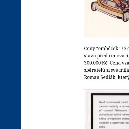
Ceny “embéček” se o
stavu před renovací 
300.000 Kč. Cena v
sběratelů si své mil
Roman Sedlák, který 