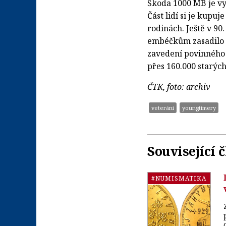
Škoda 1000 MB je vy
Část lidí si je kupuj
rodinách. Ještě v 90.
embéčkům zasadilo “č
zavedení povinného 
přes 160.000 starýc
ČTK, foto: archiv
veteráni
youngtimery
Související 
#NUMISMATIKA