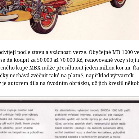
dvíjejí podle stavu a vzácnosti verze. Obyčejné MB 1000 v
se dá koupit za 50.000 až 70.000 Kč, renovované vozy stojí i
zácného kupé MBX může přesáhnout jeden milion korun. Ř
áčky nechává zvěčnit také na platně, například výtvarník
je autorem díla na úvodním obrázku, už jich kreslil někol