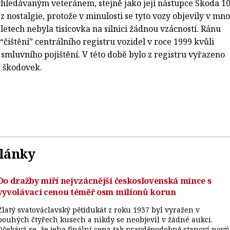
hledávaným veteránem, stejně jako její nástupce Škoda 10
e z nostalgie, protože v minulosti se tyto vozy objevily v mn
 letech nebyla tisícovka na silnici žádnou vzácností. Ránu
ištění” centrálního registru vozidel v roce 1999 kvůli
smluvního pojištění. V této době bylo z registru vyřazeno
h škodovek.
články
Do dražby míří nejvzácnější československá mince s
vyvolávací cenou téměř osm milionů korun
Zlatý svatováclavský pětidukát z roku 1937 byl vyražen v
pouhých čtyřech kusech a nikdy se neobjevil v žádné aukci.
Očekává se, že jeho finální cena tak pravděpodobně stanoví nový