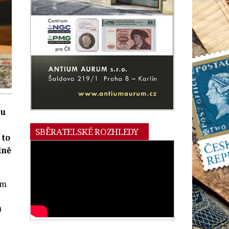
zu
SBĚRATELSKÉ ROZHLEDY
 to
lně
em
9