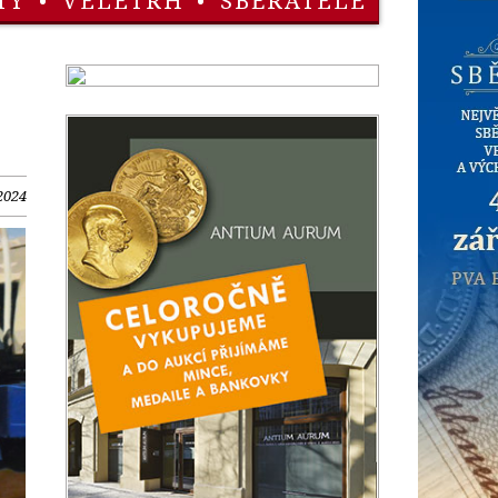
TY
•
VELETRH
•
SBĚRATELÉ
2024