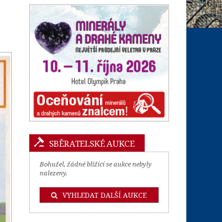
SBĚRATELSKÉ AUKCE
Bohužel, žádné blížící se aukce nebyly
nalezeny.
VYHLEDAT DALŠÍ AUKCE