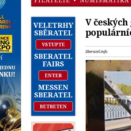
FILATELIE
•
NUMISMATIKA
V českých 
VELETRHY
populární
SBĚRATEL
VSTUPTE
Sberatel.info
SBERATEL
FAIRS
ENTER
MESSEN
SBERATEL
BETRETEN