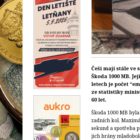
Češi mají stále ve
Škoda 1000 MB. Jej
letech je počet “e
ze statistiky mini
60 let.
Škoda 1000 MB byl
zadních kol. Maximál
sekund a spotřeba pa
jich brány mladobol