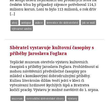
českém trhu by případný zájemce potřeboval 114,5
milionu korun. Loni to bylo 113 milionů, o rok dřív
[…]
ahoj
antique
aukce
investice do sběratelství
jak se máš
výtvarné umění
Sběratel vystavuje kultovní časopisy s
příběhy Jaroslava Foglara
Teplické muzeum otevřelo výstavu kultovních
časopisů s příběhy Jaroslava Foglara. Prohlédnout si
mohou návštěvníci předválečné časopisy pro
mládež s komiksovými dobrodružnými příběhy.
Kulisu literárním dílům tvoří ježci v kleci či
vyřezávaní hrdinové Rychlých šípů a Bratrstva
kočičí pracky. Výstavu je možné navštívit do 1. srpna.
muzeum
netradiční sběratelské obory
výstavy