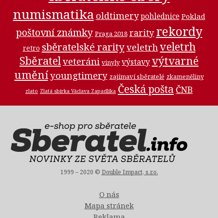
numismatika
oldtimery
pohlednice
Poklad
rekordy
poštovní známky
rarity
Praga 2018
veletrh
sběratelské rarity
veletrh
retro
Sběratel
výtvarné
veteráni
výstavy
vinyly
umění
youngtimery
zajímaví sběratelé
zkameněliny
Česká pošta
ČNB
zlato
Zlatá sbírka Václava Zapadlíka
1999 – 2020 ©
Double Impact, s.r.o.
O nás
Mapa stránek
Reklama