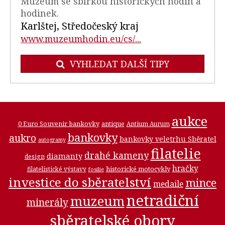
Muzeum se sbírkou historických hodin a
hodinek.
Karlštej, Středočeský kraj
www.muzeumhodin.eu/cs/...
VYHLEDAT DALŠÍ TIPY
aukce
0 Euro Souvenir bankovky
antique
Antium Aurum
bankovky
aukro
bankovky veletrhu Sběratel
autogramy
filatelie
drahé kameny
diamanty
design
hračky
historické motocykly
filatelistické výstavy
fosilie
investice do sběratelství
mince
medaile
netradiční
muzeum
minerály
sběratelské obory