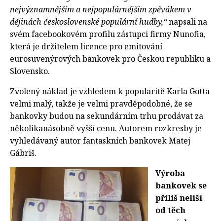
nejvýznamnějším a nejpopulárnějším zpěvákem v
dějinách československé populární hudby,“
napsali na
svém facebookovém profilu zástupci firmy Nunofia,
která je držitelem licence pro emitování
eurosuvenýrových bankovek pro Českou republiku a
Slovensko.
Zvolený náklad je vzhledem k popularitě Karla Gotta
velmi malý, takže je velmi pravděpodobné, že se
bankovky budou na sekundárním trhu prodávat za
několikanásobně vyšší cenu. Autorem rozkresby je
vyhledávaný autor fantaskních bankovek Matej
Gábriš.
Výroba
bankovek se
příliš neliší
od těch