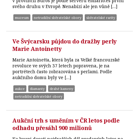
v provincii Buros je podle serveru eldiario.es první
svého druhu v Evropě. Nenabízí ale jen vůně […]
muzeum
netradiční sběratelské obory
sběratelské rarity
Ve Švýcarsku půjdou do dražby perly
Marie Antoinetty
Marie Antoinetta, která byla za Velké francouzské
revoluce ve svých 37 letech popravena, je na
portrétech často zobrazována s perlami. Podle
aukčního domu byly ve […]
aukce
diamanty
drahé kameny
netradiční sběratelské obory
Aukční trh s uměním v ČR letos podle
odhadu přesáhl 900 milionů
Ke koupi deseti nejdražších děl prodaných letos na