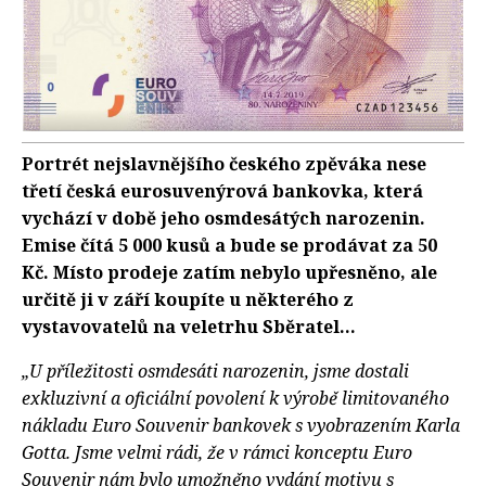
Portrét nejslavnějšího českého zpěváka nese
třetí česká eurosuvenýrová bankovka, která
vychází v době jeho osmdesátých narozenin.
Emise čítá 5 000 kusů a bude se prodávat za 50
Kč. Místo prodeje zatím nebylo upřesněno, ale
určitě ji v září koupíte u některého z
vystavovatelů na veletrhu Sběratel...
„U příležitosti osmdesáti narozenin, jsme dostali
exkluzivní a oficiální povolení k výrobě limitovaného
nákladu Euro Souvenir bankovek s vyobrazením Karla
Gotta. Jsme velmi rádi, že v rámci konceptu Euro
Souvenir nám bylo umožněno vydání motivu s