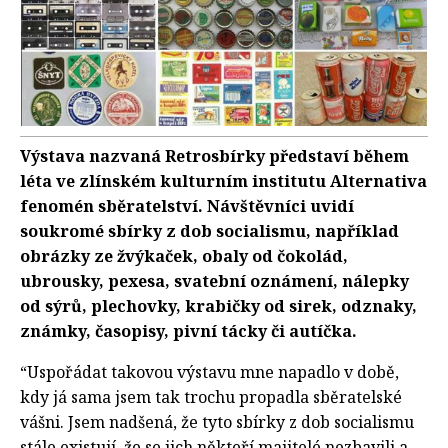
Výstava nazvaná Retrosbírky představí během
léta ve zlínském kulturním institutu Alternativa
fenomén sběratelství. Návštěvníci uvidí
soukromé sbírky z dob socialismu, například
obrázky ze žvýkaček, obaly od čokolád,
ubrousky, pexesa, svatební oznámení, nálepky
od sýrů, plechovky, krabičky od sirek, odznaky,
známky, časopisy, pivní tácky či autíčka.
“Uspořádat takovou výstavu mne napadlo v době,
kdy já sama jsem tak trochu propadla sběratelské
vášni. Jsem nadšená, že tyto sbírky z dob socialismu
stále existují, že se jich někteří majitelé nezbavili a