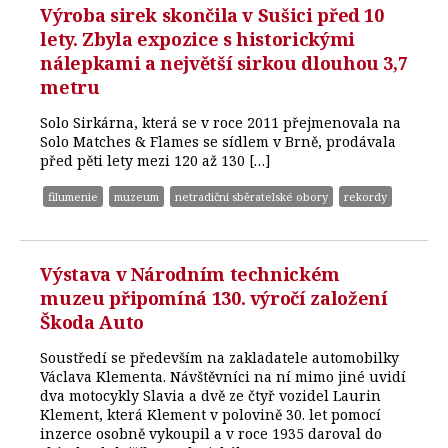
Výroba sirek skončila v Sušici před 10
lety. Zbyla expozice s historickými
nálepkami a největší sirkou dlouhou 3,7
metru
Solo Sirkárna, která se v roce 2011 přejmenovala na
Solo Matches & Flames se sídlem v Brně, prodávala
před pěti lety mezi 120 až 130 […]
filumenie
muzeum
netradiční sběratelské obory
rekordy
Výstava v Národním technickém
muzeu připomíná 130. výročí založení
Škoda Auto
Soustředí se především na zakladatele automobilky
Václava Klementa. Návštěvníci na ní mimo jiné uvidí
dva motocykly Slavia a dvě ze čtyř vozidel Laurin
Klement, která Klement v polovině 30. let pomocí
inzerce osobně vykoupil a v roce 1935 daroval do