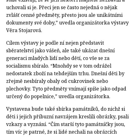
uchovali si je. Přeci jen se často nejedná o nějak
zvlášť cenné předměty, přesto jsou ale unikátními
dokumenty své doby,” uvedla organizátorka výstavy
Věra Stojarová.
Cílem výstavy je podle ní nejen představit
sběratelství jako vášeň, ale také ukázat dnešní
generaci mladých lidí nebo dětí, co vše se za
socialismu sbíralo. “Mnohdy se v tom odrážel
nedostatek zboží na tehdejším trhu. Dnešní děti by
zřejmě nesbíraly obaly od cukrovinek nebo
plechovky. Tyto předměty vnímají spíše jako odpad
určený do popelnice,” uvedla organizátorka.
Vystavena bude také sbírka památníků, do nichž si
děti i jejich příbuzní navzájem kreslili obrázky, psali
vzkazy a vyznání. “Čím starší tyto památníčky jsou,
tím víc je patrné, že si lidé nechali na obrázcích