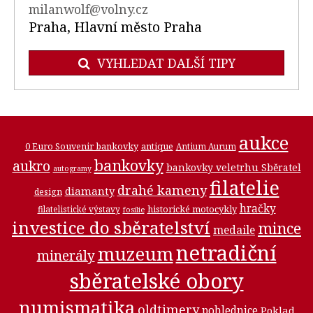
milanwolf@volny.cz
Praha, Hlavní město Praha
VYHLEDAT DALŠÍ TIPY
aukce
0 Euro Souvenir bankovky
antique
Antium Aurum
bankovky
aukro
bankovky veletrhu Sběratel
autogramy
filatelie
drahé kameny
diamanty
design
hračky
historické motocykly
filatelistické výstavy
fosilie
investice do sběratelství
mince
medaile
netradiční
muzeum
minerály
sběratelské obory
numismatika
oldtimery
pohlednice
Poklad