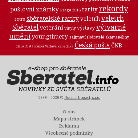
rekordy
poštovní známky
rarity
Praga 2018
veletrh
sběratelské rarity
veletrh
retro
Sběratel
výtvarné
veteráni
výstavy
vinyly
umění
youngtimery
zajímaví sběratelé
zkameněliny
Česká pošta
ČNB
zlato
Zlatá sbírka Václava Zapadlíka
1999 – 2020 ©
Double Impact, s.r.o.
O nás
Mapa stránek
Reklama
Všeobecné podmínky