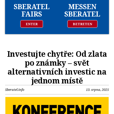
SBERATEL
MESSEN
FAIRS
SBERATEL
ENTER
BETRETEN
Investujte chytře: Od zlata
po známky – svět
alternativních investic na
jednom místě
Sberatel.info
13. srpna, 2025