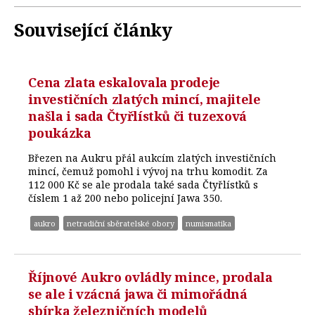
Související články
Cena zlata eskalovala prodeje
investičních zlatých mincí, majitele
našla i sada Čtyřlístků či tuzexová
poukázka
Březen na Aukru přál aukcím zlatých investičních
mincí, čemuž pomohl i vývoj na trhu komodit. Za
112 000 Kč se ale prodala také sada Čtyřlístků s
číslem 1 až 200 nebo policejní Jawa 350.
aukro
netradiční sběratelské obory
numismatika
Říjnové Aukro ovládly mince, prodala
se ale i vzácná jawa či mimořádná
sbírka železničních modelů