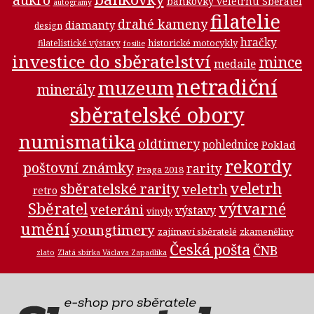
bankovky veletrhu Sběratel
autogramy
filatelie
drahé kameny
diamanty
design
hračky
historické motocykly
filatelistické výstavy
fosilie
investice do sběratelství
mince
medaile
netradiční
muzeum
minerály
sběratelské obory
numismatika
oldtimery
pohlednice
Poklad
rekordy
poštovní známky
rarity
Praga 2018
veletrh
sběratelské rarity
veletrh
retro
Sběratel
výtvarné
veteráni
výstavy
vinyly
umění
youngtimery
zajímaví sběratelé
zkameněliny
Česká pošta
ČNB
zlato
Zlatá sbírka Václava Zapadlíka