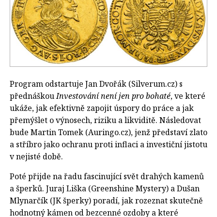
Program odstartuje Jan Dvořák (Silverum.cz) s
přednáškou
Investování není jen pro bohaté
, ve které
ukáže, jak efektivně zapojit úspory do práce a jak
přemýšlet o výnosech, riziku a likviditě. Následovat
bude Martin Tomek (Auringo.cz), jenž představí zlato
a stříbro jako ochranu proti inflaci a investiční jistotu
v nejisté době.
Poté přijde na řadu fascinující svět drahých kamenů
a šperků. Juraj Liška (Greenshine Mystery) a Dušan
Mlynarčík (JK šperky) poradí, jak rozeznat skutečně
hodnotný kámen od bezcenné ozdoby a které