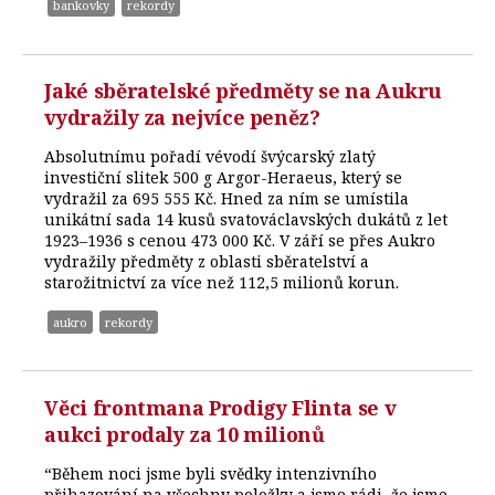
bankovky
rekordy
Jaké sběratelské předměty se na Aukru
vydražily za nejvíce peněz?
Absolutnímu pořadí vévodí švýcarský zlatý
investiční slitek 500 g Argor-Heraeus, který se
vydražil za 695 555 Kč. Hned za ním se umístila
unikátní sada 14 kusů svatováclavských dukátů z let
1923–1936 s cenou 473 000 Kč. V září se přes Aukro
vydražily předměty z oblasti sběratelství a
starožitnictví za více než 112,5 milionů korun.
aukro
rekordy
Věci frontmana Prodigy Flinta se v
aukci prodaly za 10 milionů
“Během noci jsme byli svědky intenzivního
přihazování na všechny položky a jsme rádi, že jsme