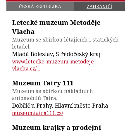
ČESKÁ REPUBLIKA
ZAHRANIČÍ
Letecké muzeum Metoděje
Vlacha
Muzeum se sbírkou létajících i statických
letadel.
Mladá Boleslav, Středočeský kraj
www.letecke-muzeum-metodeje-
vlacha.cz/...
Muzeum Tatry 111
Muzeum se sbírkou nákladních
automobilů Tatra.
Dobříč u Prahy, Hlavní město Praha
muzeumtatra111.cz/
Muzeum krajky a prodejní