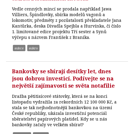
Vedle cenných mincí se prodala například Jawa
Villiers, Špindlovky, sbírka modelů vagonů a
lokomotiv, předměty z pozůstalosti překladatele Jana
Kantůrka, deska Divadla Spejbla a Hurvínka, či číslo
1. limitované edice projektu Tří sester a Synů
výčepu s názvem František z Braníka.
aukce
aukro
Bankovky se sbírají desítky let, dnes
jsou dobrou investicí. Podívejte se na
největší zajímavosti se světa notafilie
Dražba pětitisícové státovky, která se na konci
listopadu vydražila za rekordních 12 100 000 Kč, a
stala se tak nejhodnotnější bankovkou na území
České republiky, ukázala investiční potenciál
sběratelství papírových platidel. Kdy se u nás
bankovky začaly ve velkém sbírat?