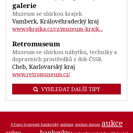
galerie
Muzeum se sbírkou krajek.
Vamberk, Královéhradecký kraj
www.vkrajka.cz/cz/muzeum-krajk...
Retromuseum
Muzeum se sbírkou nábytku, techniky a
dopravních prostředků z dob ČSSR.
Cheb, Karlovarský kraj
www.retromuseum.cz/
VYHLEDAT DALŠÍ TIPY
aukce
0 Euro Souvenir bankovky
antique
Antium Aurum
bankovky
aukro