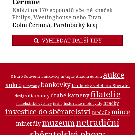
Čermné
Nabízí na 170 exponátů včetně značek
Philips, Westinghouse nebo Titan.
Dolní Čermná, Pardubický kraj
VYHLEDAT DALŠÍ TIPY
aukce
0 Euro Souvenir bankovky
antique
Antium Aurum
bankovky
aukro
bankovky veletrhu Sběratel
autogramy
filatelie
drahé kameny
diamanty
design
hračky
historické motocykly
filatelistické výstavy
fosilie
investice do sběratelství
mince
medaile
netradiční
muzeum
minerály
sběratelské obory