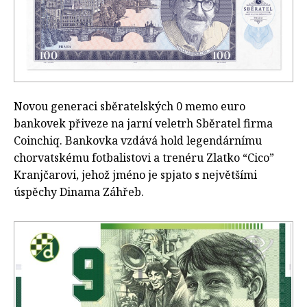
Novou generaci sběratelských 0 memo euro
bankovek přiveze na jarní veletrh Sběratel firma
Coinchiq. Bankovka vzdává hold legendárnímu
chorvatskému fotbalistovi a trenéru Zlatko “Cico”
Kranjčarovi, jehož jméno je spjato s největšími
úspěchy Dinama Záhřeb.