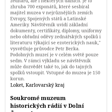
zednářů, ale i některých dalších. Je to
zhruba 700 exponátů, které sesbíral
majitel muzea v nejrůznějších zemích
Evropy, Spojených států a Latinské
Ameriky. Návštěvník uvidí základní
dokumenty, certifikáty, diplomy, uniformy
nebo obřadní oděvy zednářských spolků i
literaturu týkající se ezoterických nauk,"
vysvětluje průvodce Petr Berka.
Podobných muzeí je v celém světě pouze
sedm. V rámci výkladu se návštěvník
může dozvědět také to, jak do tajných
spolků vstoupit. Vstupné do muzea je 150
korun.
Loket, Karlovarský kraj
Soukromé muzeum
historických rádií v Dolní