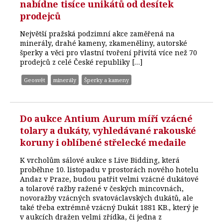
nabídne tisíce unikátů od desítek
prodejců
Největší pražská podzimní akce zaměřená na
minerály, drahé kameny, zkameněliny, autorské
šperky a věci pro vlastní tvoření přivítá více než 70
prodejců z celé České republiky […]
Geosvět
minerály
Šperky a kameny
Do aukce Antium Aurum míří vzácné
tolary a dukáty, vyhledávané rakouské
koruny i oblíbené střelecké medaile
K vrcholům sálové aukce s Live Bidding, která
proběhne 10. listopadu v prostorách nového hotelu
Andaz v Praze, budou patřit velmi vzácné dukátové
a tolarové ražby ražené v českých mincovnách,
novoražby vzácných svatováclavských dukátů, ale
také třeba extrémně vzácný Dukát 1881 KB., který je
v aukcích dražen velmi zřídka, či jedna z