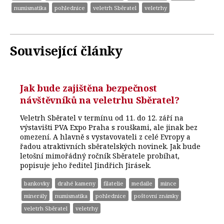
numismatika
pohlednice
veletrh Sběratel
veletrhy
Související články
Jak bude zajištěna bezpečnost
návštěvníků na veletrhu Sběratel?
Veletrh Sběratel v termínu od 11. do 12. září na
výstavišti PVA Expo Praha s rouškami, ale jinak bez
omezení. A hlavně s vystavovateli z celé Evropy a
řadou atraktivních sběratelských novinek. Jak bude
letošní mimořádný ročník Sběratele probíhat,
popisuje jeho ředitel Jindřich Jirásek.
bankovky
drahé kameny
filatelie
medaile
mince
minerály
numismatika
pohlednice
poštovní známky
veletrh Sběratel
veletrhy