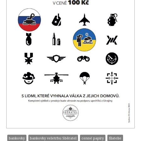
bankovky
bankovky veletrhu Sběratel
cenné papíry
filatelie