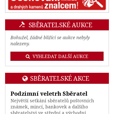
SBĚRATELSKÉ AUKCE
Bohužel, žádné blížící se aukce nebyly
nalezeny.
VYHLEDAT DALŠÍ AUKCE
SBĚRATELSKÉ AKCE
Podzimní veletrh Sběratel
Největší setkání sběratelů poštovních
známek, mincí, bankovek a dalšího
sběratelstvi ve střední a východní