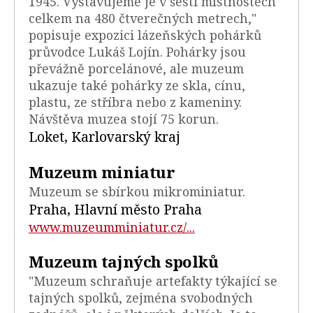
1945. Vystavujeme je v šesti místnostech
celkem na 480 čtverečných metrech,"
popisuje expozici lázeňských pohárků
průvodce Lukáš Lojín. Pohárky jsou
převážně porcelánové, ale muzeum
ukazuje také pohárky ze skla, cínu,
plastu, ze stříbra nebo z kameniny.
Návštěva muzea stojí 75 korun.
Loket, Karlovarský kraj
Muzeum miniatur
Muzeum se sbírkou mikrominiatur.
Praha, Hlavní město Praha
www.muzeumminiatur.cz/...
Muzeum tajných spolků
"Muzeum schraňuje artefakty týkající se
tajných spolků, zejména svobodných