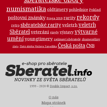
numismatika
oldtimery
pohlednice
Poklad
rekordy
poštovní známky
rarity
Praga 2018
veletrh
sběratelské rarity
veletrh
retro
Sběratel
výtvarné
veteráni
výstavy
vinyly
umění
youngtimery
zajímaví sběratelé
zkameněliny
Česká pošta
ČNB
zlato
Zlatá sbírka Václava Zapadlíka
1999 – 2020 ©
Double Impact, s.r.o.
O nás
Mapa stránek