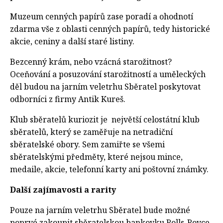
Muzeum cenných papírů zase poradí a ohodnotí
zdarma vše z oblasti cenných papírů, tedy historické
akcie, ceniny a další staré listiny.
Bezcenný krám, nebo vzácná starožitnost?
Oceňování a posuzování starožitností a uměleckých
děl budou na jarním veletrhu Sběratel poskytovat
odborníci z firmy Antik Kureš.
Klub sběratelů kuriozit je největší celostátní klub
sběratelů, který se zaměřuje na netradiční
sběratelské obory. Sem zamiřte se všemi
sběratelskými předměty, které nejsou mince,
medaile, akcie, telefonní karty ani poštovní známky.
Další zajímavosti a rarity
Pouze na jarním veletrhu Sběratel bude možné
poprvé zakoupit sběratelskou bankovku Rolls-Royce