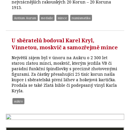
nejvzácnějších rakouských 20 Korun – 20 Koruna
1913.
Antium Aurum
medaile
mince
numismatika
U sběratelů bodoval Karel Kryl,
Vinnetou, moskvič a samozřejmě mince
Největší zájem byl v únoru na Aukru o 2 300 let
starou zlatou minci, moskvič, kterým jezdila VB či
parádní funkční špindlovky s precizně zhotovenými
figurami. Za částky přesahující 25 tisíc korun našla
kupce i sběratelská pivní láhev a hokejová kartička.
Prodala se také Zlatá bible či podepsaný vinyl Karla
Kryla.
aukro