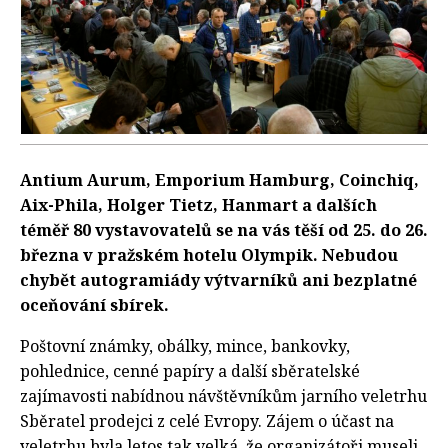
Antium Aurum, Emporium Hamburg, Coinchiq,
Aix-Phila, Holger Tietz, Hanmart a dalších
téměř 80 vystavovatelů se na vás těší od 25. do 26.
března v pražském hotelu Olympik. Nebudou
chybět autogramiády výtvarníků ani bezplatné
oceňování sbírek.
Poštovní známky, obálky, mince, bankovky,
pohlednice, cenné papíry a další sběratelské
zajímavosti nabídnou návštěvníkům jarního veletrhu
Sběratel prodejci z celé Evropy. Zájem o účast na
veletrhu byla letos tak velká, že organizátoři museli