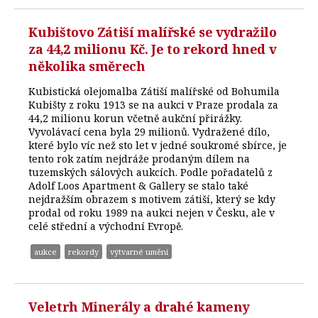
Kubištovo Zátiší malířské se vydražilo
za 44,2 milionu Kč. Je to rekord hned v
několika směrech
Kubistická olejomalba Zátiší malířské od Bohumila
Kubišty z roku 1913 se na aukci v Praze prodala za
44,2 milionu korun včetně aukční přirážky.
Vyvolávací cena byla 29 milionů. Vydražené dílo,
které bylo víc než sto let v jedné soukromé sbírce, je
tento rok zatím nejdráže prodaným dílem na
tuzemských sálových aukcích. Podle pořadatelů z
Adolf Loos Apartment & Gallery se stalo také
nejdražším obrazem s motivem zátiší, který se kdy
prodal od roku 1989 na aukci nejen v Česku, ale v
celé střední a východní Evropě.
aukce
rekordy
výtvarné umění
Veletrh Minerály a drahé kameny