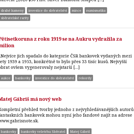
drahé kameny
investice do sběratelství
mince
numismatika
sběratelské rarity
Pětisetkoruna z roku 1919 se na Aukru vydražila za
milion
„Nejvíce jich spadalo do kategorie ČSR bankovek vydaných mezi
lety 1939 a 1953, konkrétně to bylo přes 33 tisíc kusů. Nejvyšší
obrat ovšem vygenerovaly nejstarší […]
aukce
bankovky
investice do sběratelství
rekordy
Matej Gábriš má nový web
Kompletní přehled tvorby jednoho z nejvyhledávanějších autorů
fantaskních bankovek mohou nyní jeho fandové najít na adrese
www.gabrisnote.sk.
bankovky
bankovky veletrhu Sběratel
Matej Gábriš