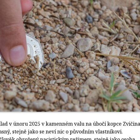
oklad v únoru 2025 v kamenném valu na úbočí kopce Zvičina
sný, stejně jako se neví nic o původním vlastníkovi.
člověk ohrožený nacistickým režimem, stejně jako osoba