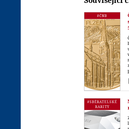
#ČNB
#SBĚRATELSKÉ
RARITY