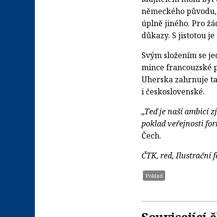
německého původu, k
úplně jiného. Pro ž
důkazy. S jistotou j
Svým složením se jed
mince francouzské 
Uherska zahrnuje t
i československé.
„Teď je naší ambicí z
poklad veřejnosti fo
Čech.
ČTK, red, Ilustrační 
Poklad
Související 