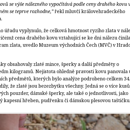
ovů se výše nálezného vypočítává podle ceny drahého kovu 
ném se teprve rozhodne,”
řekl mluvčí královehradeckého
.
o úřadu vyplynulo, že celková hmotnost ryzího zlata v nál
ičemž cena drahého kovu vztahující se ke dni nálezu činil
gram zlata, uvedlo Muzeum východních Čech (MVČ) v Hradc
ky obsahovaly zlaté mince, šperky a další předměty o
edm kilogramů. Nejistota ohledně pravosti kovu panovala 
ích předmětů, kterých bylo analýze podrobeno celkem 34
ily, že zlaté jsou bezezbytku všechny. Jedná se o více kusů
ých pouzder, dámské šperky, ale také o jednotlivosti, jako
ný kapesní hřeben, pudřenku či dámskou plesovou taštičku