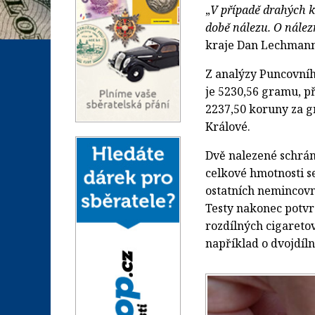
„
V případě drahých k
době nálezu. O nález
kraje Dan Lechmann
Z analýzy Puncovníh
je 5230,56 gramu, př
2237,50 koruny za 
Králové.
Dvě nalezené schrán
celkové hmotnosti s
ostatních nemincovn
Testy nakonec potvrd
rozdílných cigaretov
například o dvojdíl