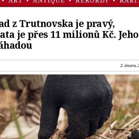
•
ART
•
ANTIQUE
•
REKORDY
•
RARI
ad z Trutnovska je pravý,
ata je přes 11 milionů Kč. Jeho
záhadou
2. února, 