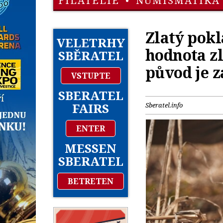
FILATELIE
•
NUMISMATIKA
Zlatý pokl
VELETRHY
hodnota zl
SBĚRATEL
původ je 
VSTUPTE
SBERATEL
FAIRS
Sberatel.info
ENTER
MESSEN
SBERATEL
BETRETEN