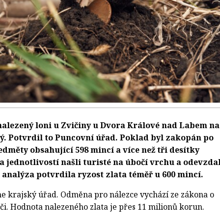
alezený loni u Zvičiny u Dvora Králové nad Labem na
ý. Potvrdil to Puncovní úřad. Poklad byl zakopán po
edměty obsahující 598 mincí a více než tři desítky
a jednotlivostí našli turisté na úbočí vrchu a odevzdal
nalýza potvrdila ryzost zlata téměř u 600 mincí.
e krajský úřad. Odměna pro nálezce vychází ze zákona o
či. Hodnota nalezeného zlata je přes 11 milionů korun.