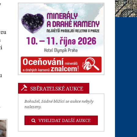
v
ezu
a
i
u
.
SBĚRATELSKÉ AUKCE
Bohužel, žádné blížící se aukce nebyly
.
nalezeny.
VYHLEDAT DALŠÍ AUKCE