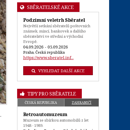
SBĚRATELSKÉ AKCE
Podzimní veletrh Sběratel
Největší setkání sběratelů poštovních
známek, mincí, bankovek a dalšího
sběratelstvi ve střední a východní
Evropě.
04.09.2026 - 05.09.2026
Praha, Česká republika
https://www.sberatel.inf...
VYHLEDAT DALŠÍ AKCE
TIPY PRO SBĚRATELE
ČESKÁ REPUBLIKA
ZAHRANIČÍ
Retroautomuzeum
.
Muzeum se sbírkou automobilů z let
1948 - 1989.