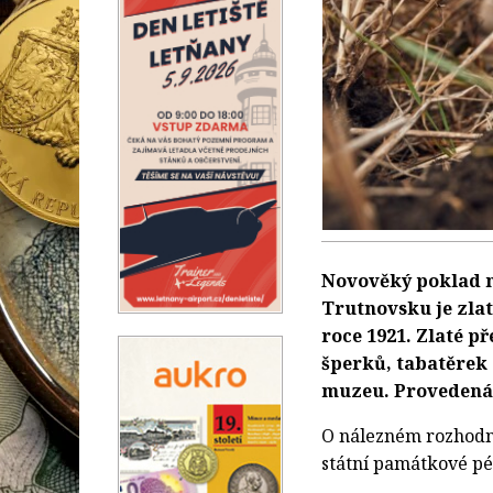
Novověký poklad n
Trutnovsku je zlat
roce 1921. Zlaté př
šperků, tabatěrek 
muzeu. Provedená a
O nálezném rozhodn
státní památkové pé