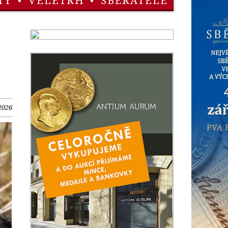
TY
•
VELETRH
•
SBĚRATELÉ
2026