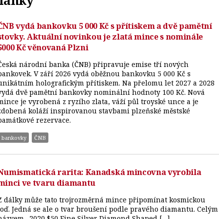
ČNB vydá bankovku 5 000 Kč s přítiskem a dvě pamětní
stovky. Aktuální novinkou je zlatá mince s nominále
5000 Kč věnovaná Plzni
Česká národní banka (ČNB) připravuje emise tří nových
bankovek. V září 2026 vydá oběžnou bankovku 5 000 Kč s
unikátním holografickým přítiskem. Na přelomu let 2027 a 2028
vydá dvě pamětní bankovky nominální hodnoty 100 Kč. Nová
mince je vyrobená z ryzího zlata, váží půl troyské unce a je
zdobená koláží inspirovanou stavbami plzeňské městské
památkové rezervace.
bankovky
ČNB
Numismatická rarita: Kanadská mincovna vyrobila
minci ve tvaru diamantu
Z dálky může tato trojrozměrná mince připomínat kosmickou
loď. Jedná se ale o tvar broušení podle pravého diamantu. Celým
názvem „2020 $50 Fine Silver Diamond Shaped […]