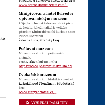
Strbadice u Benešova, Středočeský kraj
www.retroautomuzeum.com/...
Minipivovar a hotel Belveder
s pivovarnickým muzeem
Přijeďte ochutnat železnorudské pivo
do hotelu, jehož majitel je velkým
přítelem Klubu sběratelů kuriozit a tím
i všech sběratelů.
cké
Železná Ruda, Plzeňský kraj
Poštovní muzeum
Muzeum se sbírkou poštovních
známek.
Praha, Hlavní město Praha
https://www.postovnimuzeum.cz/cs...
Cvokařské muzeum
Muzeum se sbírkou hřebíků a cvočků.
Rožmitál pod Třemšínem, Středočeský
kraj
www.staryrozmital.cz/...
VYHLEDAT DALŠÍ TIPY