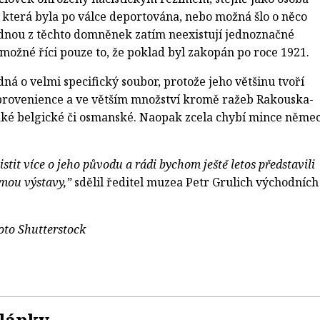
terá byla po válce deportována, nebo možná šlo o něco
ádnou z těchto domněnek zatím neexistují jednoznačné
e možné říci pouze to, že poklad byl zakopán po roce 1921.
ná o velmi specifický soubor, protože jeho většinu tvoří
provenience a ve větším množství kromě ražeb Rakouska-
aké belgické či osmanské. Naopak zcela chybí mince něme
jistit více o jeho původu a rádi bychom ještě letos představili
rmou výstavy,”
sdělil ředitel muzea Petr Grulich východních
foto Shutterstock
články