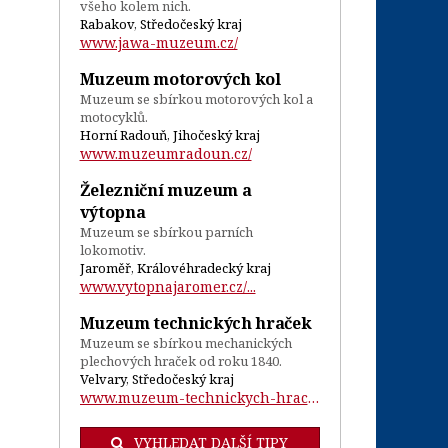
všeho kolem nich.
Rabakov, Středočeský kraj
www.jawa-muzeum.cz/
Muzeum motorových kol
Muzeum se sbírkou motorových kol a
motocyklů.
Horní Radouň, Jihočeský kraj
www.muzeumradoun.cz/
Železniční muzeum a
výtopna
Muzeum se sbírkou parních
lokomotiv.
Jaroměř, Královéhradecký kraj
www.vytopnajaromer.cz/...
Muzeum technických hraček
Muzeum se sbírkou mechanických
plechových hraček od roku 1840.
Velvary, Středočeský kraj
www.muzeum-technickych-hracek.cz/...
VYHLEDAT DALŠÍ TIPY