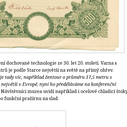
ení dochované technologie ze 30. let 20. století. Varna s
rů je podle Starce největší na světě na přímý ohřev.
e tady víc, například žentour o průměru 17,5 metru s
největší v Evropě, nyní ho předěláváme na konferenční
 Návštěvníci muzea uvidí například i ocelové chladicí štoky
o funkční pražírnu na slad.