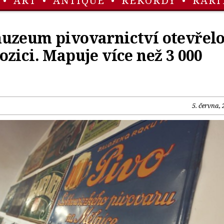
•
ART
•
ANTIQUE
•
REKORDY
•
RARI
uzeum pivovarnictví otevřel
zici. Mapuje více než 3 000
5. června,