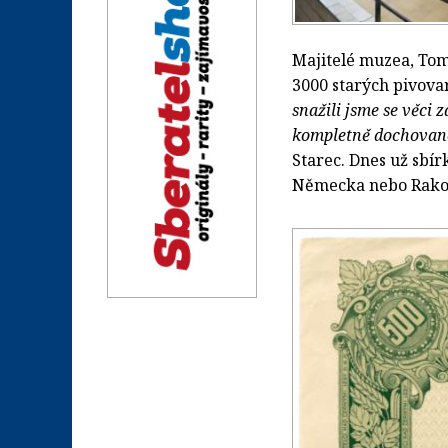
Majitelé muzea, Tom
3000 starých pivova
snažili jsme se věci 
kompletně dochovanou
Starec. Dnes už sbírk
Německa nebo Rako