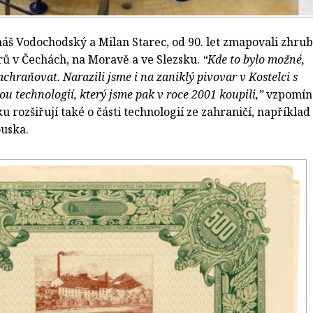
áš Vodochodský a Milan Starec, od 90. let zmapovali zhru
rů v Čechách, na Moravě a ve Slezsku.
“Kde to bylo možné,
zachraňovat. Narazili jsme i na zaniklý pivovar v Kostelci s
 technologií, který jsme pak v roce 2001 koupili,”
vzpomín
u rozšiřují také o části technologií ze zahraničí, například
uska.