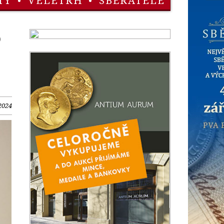
TY
•
VELETRH
•
SBĚRATELÉ
o
 2024