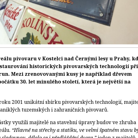
reálu pivovaru v Kostelci nad Černými lesy u Prahy, k
staurování historických pivovarských technologií při
orun. Mezi zrenovovanými kusy je například dřevem
čátku 30. let minulého století, která je největší na
oku 2001 unikátní sbírku pivovarských technologií, majit
 zaniklých tuzemských i zahraničních pivovarů.
ástky využili majitelé na stavební úpravy budov ve zhruba
eálu.
“Hlavně na střechy a statiku, ve velmi špatném stavu b
 sladovnou, dělalo se i předláždění dvora,”
jeden z majitelů