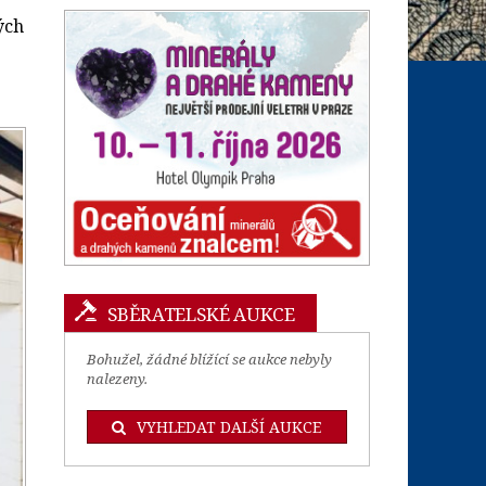
ých
SBĚRATELSKÉ AUKCE
Bohužel, žádné blížící se aukce nebyly
nalezeny.
VYHLEDAT DALŠÍ AUKCE