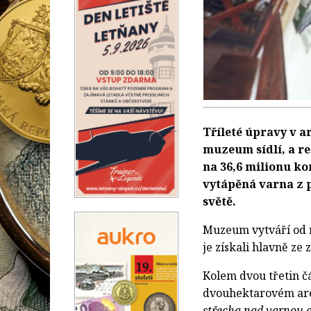
Tříleté úpravy v a
muzeum sídlí, a re
na 36,6 milionu k
vytápěná varna z po
světě.
Muzeum vytváří od r
je získali hlavně ze
Kolem dvou třetin č
dvouhektarovém ar
střecha nad varnou a