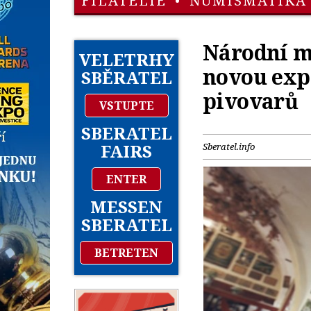
FILATELIE
•
NUMISMATIKA
Národní m
VELETRHY
novou expo
SBĚRATEL
pivovarů
VSTUPTE
SBERATEL
FAIRS
Sberatel.info
ENTER
MESSEN
SBERATEL
BETRETEN