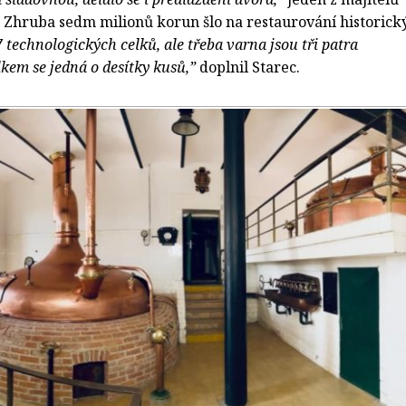
 Zhruba sedm milionů korun šlo na restaurování historick
7 technologických celků, ale třeba varna jsou tři patra
lkem se jedná o desítky kusů,”
doplnil Starec.