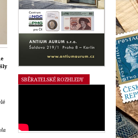
de
šly
SBĚRATELSKÉ ROZHLEDY
elé
yla