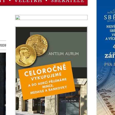
TY
•
VELETRH
•
SBĚRATELÉ
2026