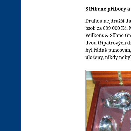
Stříbrné příbory a
Druhou nejdražší du
osob za 699 000 Kč.
Wilkens & Söhne Gmb
dvou třípatrových d
byl řádně puncován,
uloženy, nikdy neby