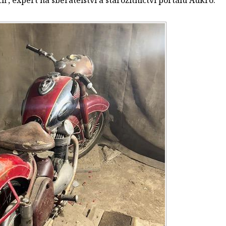
íř, expert na sběratelství a starožitnictví portálu Aukro.