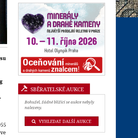
ksu
og
SBĚRATELSKÉ AUKCE
.
Bohužel, žádné blížící se aukce nebyly
nalezeny.
VYHLEDAT DALŠÍ AUKCE
955
 ve