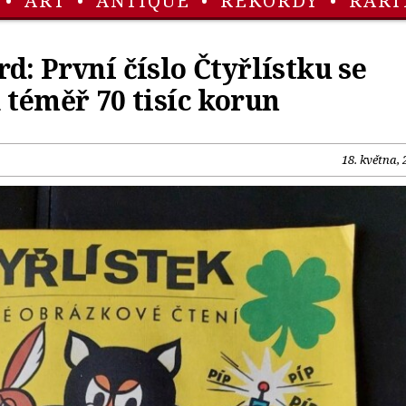
•
ART
•
ANTIQUE
•
REKORDY
•
RARI
d: První číslo Čtyřlístku se
 téměř 70 tisíc korun
18. května, 