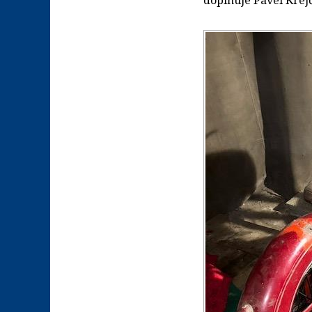
doplňuje Pavel Krejč