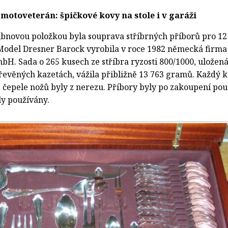
 motoveterán: špičkové kovy na stole i v garáži
bnovou položkou byla souprava stříbrných příborů pro 12
 Model Dresner Barock vyrobila v roce 1982 německá firma
H. Sada o 265 kusech ze stříbra ryzosti 800/1000, uložená
řevěných kazetách, vážila přibližně 13 763 gramů. Každý 
 čepele nožů byly z nerezu. Příbory byly po zakoupení po
ly používány.