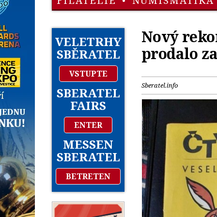
FILATELIE
•
NUMISMATIKA
Nový rekor
VELETRHY
prodalo za
SBĚRATEL
VSTUPTE
Sberatel.info
SBERATEL
FAIRS
ENTER
MESSEN
SBERATEL
BETRETEN