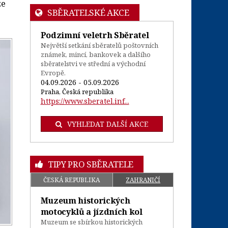
ze
SBĚRATELSKÉ AKCE
Podzimní veletrh Sběratel
Největší setkání sběratelů poštovních
známek, mincí, bankovek a dalšího
sběratelstvi ve střední a východní
Evropě.
04.09.2026 - 05.09.2026
Praha, Česká republika
https://www.sberatel.inf...
VYHLEDAT DALŠÍ AKCE
TIPY PRO SBĚRATELE
ČESKÁ REPUBLIKA
ZAHRANIČÍ
Muzeum historických
motocyklů a jízdních kol
Muzeum se sbírkou historických