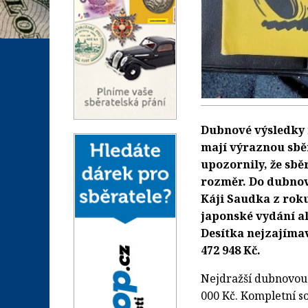
Dubnové výsledky 
mají výraznou sbě
upozornily, že sbě
rozměr. Do dubnové
Káji Saudka z rok
japonské vydání a
Desítka nejzajíma
472 948 Kč.
Nejdražší dubnovou 
000 Kč. Kompletní so