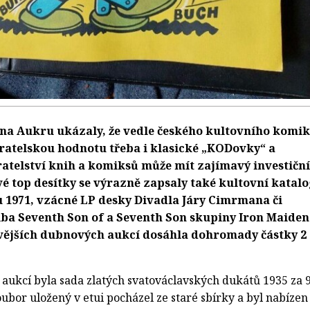
na Aukru ukázaly, že vedle českého kultovního komi
ratelskou hodnotu třeba i klasické „KODovky“ a
ratelství knih a komiksů může mít zajímavý investiční
 top desítky se výrazně zapsaly také kultovní katal
u 1971, vzácné LP desky Divadla Járy Cimrmana či
lba Seventh Son of a Seventh Son skupiny Iron Maiden
vějších dubnových aukcí dosáhla dohromady částky 2
aukcí byla sada zlatých svatováclavských dukátů 1935 za 
ubor uložený v etui pocházel ze staré sbírky a byl nabízen