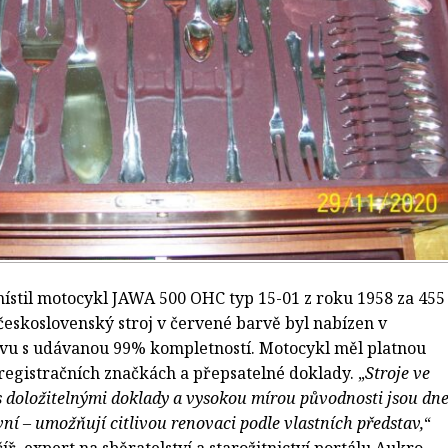
umístil motocykl JAWA 500 OHC typ 15-01 z roku 1958 za 455
československý stroj v červené barvě byl nabízen v
vu s udávanou 99% kompletností. Motocykl měl platnou
 registračních značkách a přepsatelné doklady. „
Stroje ve
s doložitelnými doklady a vysokou mírou původnosti jsou dn
vní – umožňují citlivou renovaci podle vlastních představ,
“