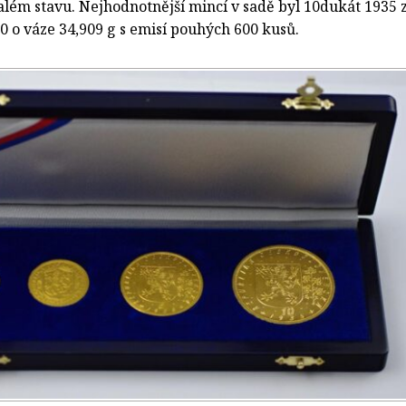
lém stavu. Nejhodnotnější mincí v sadě byl 10dukát 1935 
00 o váze 34,909 g s emisí pouhých 600 kusů.