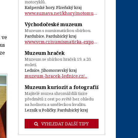
motocyklů.
Kašperské hory, Plzeňský kraj
www.sumava.net/khory/motomuzeum/...
Východočeské muzeum
Muzeum s numismatickou sbírkou.
Pardubice, Pardubický kraj
 ve
www.vcm.cz/numismaticka-expozice-a-kabin...
kus
uze
Muzeum hraček
Muzeum se sbírkou hraček 19. a 20.
století.
Lednice, Jihomoravský kraj
muzeum-hracek-lednice.cz/...
Muzeum kuriozit a fotografií
Majitelé muzea shromáždili tisíce
předmětů z cest po světě bez ohledu
na hodnotu a uměleckou kvalitu.
Lezník u Poličky, Pardubický kraj
VYHLEDAT DALŠÍ TIPY