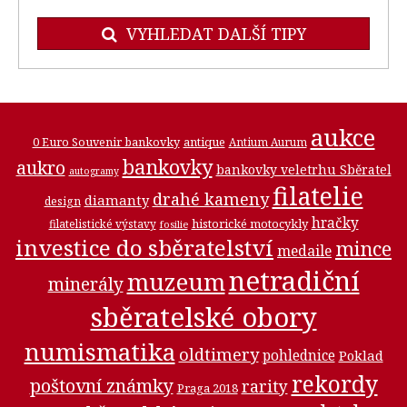
VYHLEDAT DALŠÍ TIPY
aukce
0 Euro Souvenir bankovky
antique
Antium Aurum
bankovky
aukro
bankovky veletrhu Sběratel
autogramy
filatelie
drahé kameny
diamanty
design
hračky
historické motocykly
filatelistické výstavy
fosilie
investice do sběratelství
mince
medaile
netradiční
muzeum
minerály
sběratelské obory
numismatika
oldtimery
pohlednice
Poklad
rekordy
poštovní známky
rarity
Praga 2018