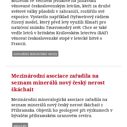
Muzeum ve Větrném Jeníkově na Jihlavsku
věnované československým letcům, kteří za druhé
světové války působili v zahraničí, rozšířilo své
expozice. Vystavilo například čtyřmetrový rádiem
řízený model, který před lety využili filmaři pro
natáčení snímku Tmavomodrý svět. Chce se také
vedle letců v britském Královském letectvu (RAF)
věnovat československé stopě v letecké bitvě o
Francii.
netradiční sběratelské obory
Mezinárodní asociace zařadila na
seznam minerálů nový český nerost
škáchait
Mezinárodní mineralogická asociace zařadila na
seznam minerálů nový český nerost škáchait z
Příbramska. Objevili ho geologové při výzkumech v
bývalém příbramském uranovém revíru.
minerály