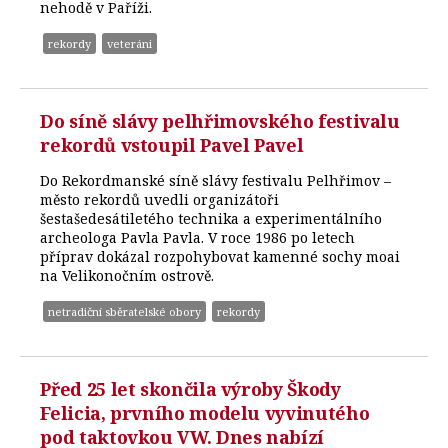
nehodě v Paříži.
rekordy
veteráni
Do síně slávy pelhřimovského festivalu
rekordů vstoupil Pavel Pavel
Do Rekordmanské síně slávy festivalu Pelhřimov –
město rekordů uvedli organizátoři
šestašedesátiletého technika a experimentálního
archeologa Pavla Pavla. V roce 1986 po letech
příprav dokázal rozpohybovat kamenné sochy moai
na Velikonočním ostrově.
netradiční sběratelské obory
rekordy
Před 25 let skončila výroby Škody
Felicia, prvního modelu vyvinutého
pod taktovkou VW. Dnes nabízí