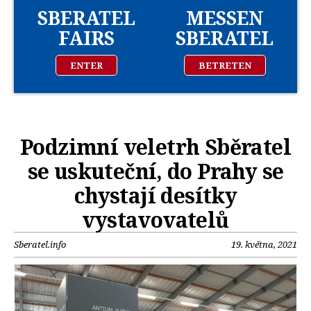
SBERATEL
MESSEN
FAIRS
SBERATEL
ENTER
BETRETEN
Podzimní veletrh Sběratel
se uskuteční, do Prahy se
chystají desítky
vystavovatelů
Sberatel.info
19. května, 2021