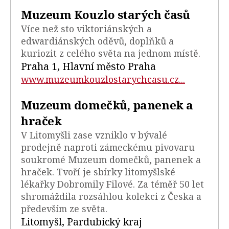
Muzeum Kouzlo starých časů
Více než sto viktoriánských a
edwardiánských oděvů, doplňků a
kuriozit z celého světa na jednom místě.
Praha 1, Hlavní město Praha
www.muzeumkouzlostarychcasu.cz...
Muzeum domečků, panenek a
hraček
V Litomyšli zase vzniklo v bývalé
prodejně naproti zámeckému pivovaru
soukromé Muzeum domečků, panenek a
hraček. Tvoří je sbírky litomyšlské
lékařky Dobromily Filové. Za téměř 50 let
shromáždila rozsáhlou kolekci z Česka a
především ze světa.
Litomyšl, Pardubický kraj