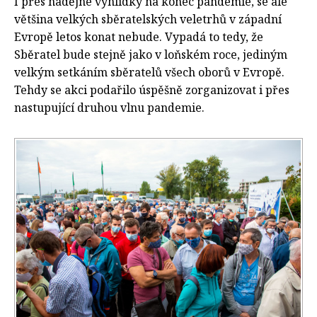
I přes nadějné vyhlídky na konec pandemie, se ale
většina velkých sběratelských veletrhů v západní
Evropě letos konat nebude. Vypadá to tedy, že
Sběratel bude stejně jako v loňském roce, jediným
velkým setkáním sběratelů všech oborů v Evropě.
Tehdy se akci podařilo úspěšně zorganizovat i přes
nastupující druhou vlnu pandemie.