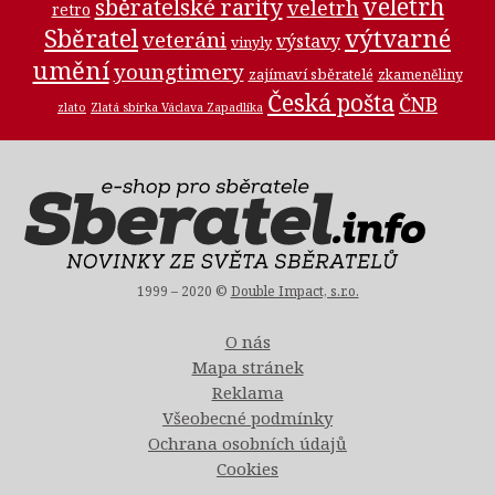
veletrh
sběratelské rarity
veletrh
retro
Sběratel
výtvarné
veteráni
výstavy
vinyly
umění
youngtimery
zajímaví sběratelé
zkameněliny
Česká pošta
ČNB
zlato
Zlatá sbírka Václava Zapadlíka
1999 – 2020 ©
Double Impact, s.r.o.
O nás
Mapa stránek
Reklama
Všeobecné podmínky
Ochrana osobních údajů
Cookies