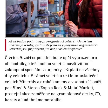
Ať už budou podmínky pro organizaci veletržních akcí na
podzim jakékoliv, výstaviště je na ně vybaveno a organizátoři
veletrhu jsou připraveni jim bez problémů vyhovět.
Čtvrtek 9. září odpoledne bude opět vyhrazen pro
obchodníky, kteří mohou veletrh navštívit po
zakoupení speciální vstupenky, jež platí na všechny
dny veletrhu. V rámci veletrhu se i letos uskuteční
veletrh Minerály a drahé kameny a v sobotu 11. září
pak Vinyl & Stereo Expo a Rock & Metal Market,
prodejní akce zaměřené na gramofonové desky, CD,
kazety a hudební memorabilie.