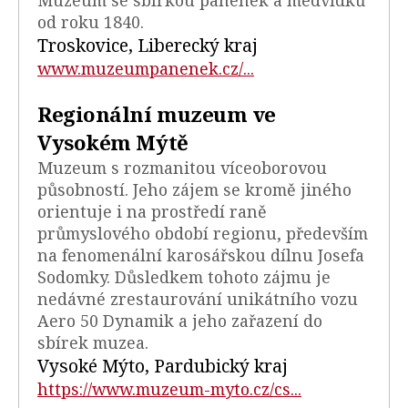
Muzeum se sbírkou panenek a medvídků
od roku 1840.
Troskovice, Liberecký kraj
www.muzeumpanenek.cz/...
Regionální muzeum ve
Vysokém Mýtě
Muzeum s rozmanitou víceoborovou
působností. Jeho zájem se kromě jiného
orientuje i na prostředí raně
průmyslového období regionu, především
na fenomenální karosářskou dílnu Josefa
Sodomky. Důsledkem tohoto zájmu je
nedávné zrestaurování unikátního vozu
Aero 50 Dynamik a jeho zařazení do
sbírek muzea.
Vysoké Mýto, Pardubický kraj
https://www.muzeum-myto.cz/cs...