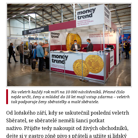
Na veletrh každý rok míří na 10 000 návštěvníků. Přesné číslo
nejde určit, ženy a mládež do 18 let mají vstup zdarma – veletrh
tak podporuje ženy sběratelky a malé sběratele.
Od loňského září, kdy se uskutečnil poslední veletrh
Sběratel, se sběratelé neměli šanci potkat
naživo. Přijďte tedy nakoupit od živých obchodníků,
dejte si v gastro zóně pivo s přáteli a užijte si lidský