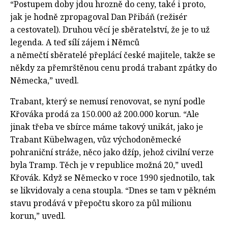
“Postupem doby jdou hrozně do ceny, také i proto,
jak je hodně zpropagoval Dan Přibáň (režisér
a cestovatel). Druhou věcí je sběratelství, že je to už
legenda. A teď sílí zájem i Němců
a němečtí sběratelé přeplácí české majitele, takže se
někdy za přemrštěnou cenu prodá trabant zpátky do
Německa,” uvedl.
Trabant, který se nemusí renovovat, se nyní podle
Křováka prodá za 150.000 až 200.000 korun. “Ale
jinak třeba ve sbírce máme takový unikát, jako je
Trabant Kübelwagen, vůz východoněmecké
pohraniční stráže, něco jako džíp, jehož civilní verze
byla Tramp. Těch je v republice možná 20,” uvedl
Křovák. Když se Německo v roce 1990 sjednotilo, tak
se likvidovaly a cena stoupla. “Dnes se tam v pěkném
stavu prodává v přepočtu skoro za půl milionu
korun,” uvedl.