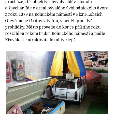
procházejí tři objekty – bývalý chlév, stodolu
a špýchar. Jde o areál bývalého Svobodnického dvora
z roku 1379 na Rolnickém náměstí v Plzni-Lobzích.
Otevřeno je tři dny v týdnu, v neděli jsou dvě
prohlídky. Město provede do konce příštího roku
rozsáhlou rekonstrukci Rolnického náměstí a podle
Křováka se atraktivita lokality zlepší.