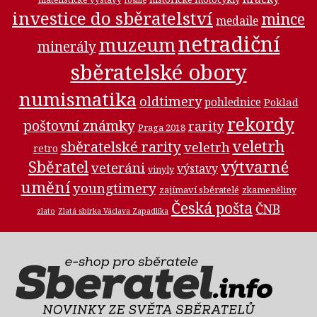
investice do sběratelství
mince
medaile
netradiční
muzeum
minerály
sběratelské obory
numismatika
oldtimery
pohlednice
Poklad
rekordy
poštovní známky
rarity
Praga 2018
veletrh
sběratelské rarity
veletrh
retro
Sběratel
výtvarné
veteráni
výstavy
vinyly
umění
youngtimery
zajímaví sběratelé
zkameněliny
Česká pošta
ČNB
zlato
Zlatá sbírka Václava Zapadlíka