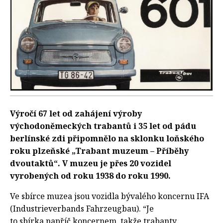
Výročí 67 let od zahájení výroby
východoněmeckých trabantů i 35 let od pádu
berlínské zdi připomnělo na sklonku loňského
roku plzeňské „Trabant muzeum – Příběhy
dvoutaktů“. V muzeu je přes 20 vozidel
vyrobených od roku 1938 do roku 1990.
Ve sbírce muzea jsou vozidla bývalého koncernu IFA
(Industrieverbands Fahrzeugbau). “Je
to sbírka napříč koncernem, takže trabanty,