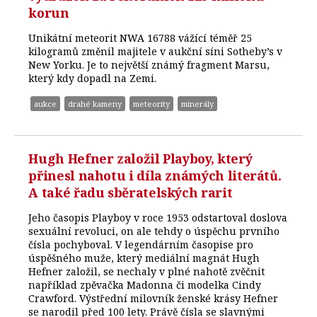
korun
Unikátní meteorit NWA 16788 vážící téměř 25
kilogramů změnil majitele v aukční síni Sotheby’s v
New Yorku. Je to největší známý fragment Marsu,
který kdy dopadl na Zemi.
aukce
drahé kameny
meteority
minerály
Hugh Hefner založil Playboy, který
přinesl nahotu i díla známých literátů.
A také řadu sběratelských rarit
Jeho časopis Playboy v roce 1953 odstartoval doslova
sexuální revoluci, on ale tehdy o úspěchu prvního
čísla pochyboval. V legendárním časopise pro
úspěšného muže, který mediální magnát Hugh
Hefner založil, se nechaly v plné nahotě zvěčnit
například zpěvačka Madonna či modelka Cindy
Crawford. Výstřední milovník ženské krásy Hefner
se narodil před 100 lety. Právě čísla se slavnými