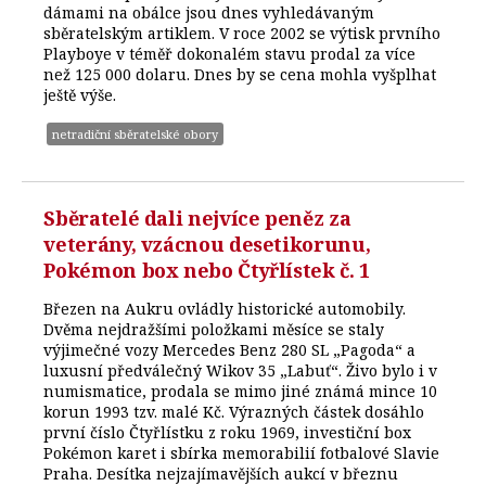
dámami na obálce jsou dnes vyhledávaným
sběratelským artiklem. V roce 2002 se výtisk prvního
Playboye v téměř dokonalém stavu prodal za více
než 125 000 dolaru. Dnes by se cena mohla vyšplhat
ještě výše.
netradiční sběratelské obory
Sběratelé dali nejvíce peněz za
veterány, vzácnou desetikorunu,
Pokémon box nebo Čtyřlístek č. 1
Březen na Aukru ovládly historické automobily.
Dvěma nejdražšími položkami měsíce se staly
výjimečné vozy Mercedes Benz 280 SL „Pagoda“ a
luxusní předválečný Wikov 35 „Labuť“. Živo bylo i v
numismatice, prodala se mimo jiné známá mince 10
korun 1993 tzv. malé Kč. Výrazných částek dosáhlo
první číslo Čtyřlístku z roku 1969, investiční box
Pokémon karet i sbírka memorabilií fotbalové Slavie
Praha. Desítka nejzajímavějších aukcí v březnu