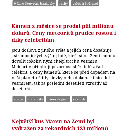
0 Euro Souvenir bankovky
rarity
veletrh Sběratel
Kámen z měsíce se prodal půl milionu
dolarů. Ceny meteoritů prudce rostou i
díky celebritám
Jsou doslova z jiného světa a jejich cena dosahuje
astronomických výšin; lidé, kteří si na Zemi mohou
dovolit cokoliv, nyní chtějí trochu vesmíru.
Meteority přitahují pozornost sběratelů z řad
celebrit, a ceny kamenů, které se před dopadem na
naši planetu řítily stovky nebo dokonce tisíce let
vesmírem, tak za poslední desetiletí vzrostly až
desetkrát.
aukce
meteority
mineralogie...
rekordy
Největší kus Marsu na Zemi byl
vydražen za rekordních 123 milionů