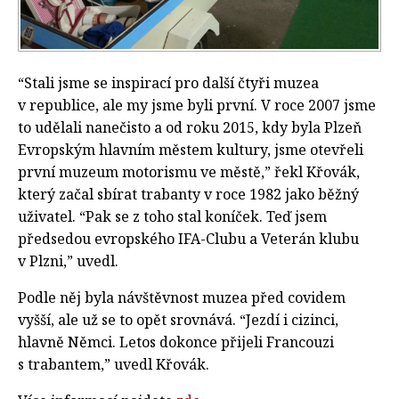
“Stali jsme se inspirací pro další čtyři muzea
v republice, ale my jsme byli první. V roce 2007 jsme
to udělali nanečisto a od roku 2015, kdy byla Plzeň
Evropským hlavním městem kultury, jsme otevřeli
první muzeum motorismu ve městě,” řekl Křovák,
který začal sbírat trabanty v roce 1982 jako běžný
uživatel. “Pak se z toho stal koníček. Teď jsem
předsedou evropského IFA-Clubu a Veterán klubu
v Plzni,” uvedl.
Podle něj byla návštěvnost muzea před covidem
vyšší, ale už se to opět srovnává. “Jezdí i cizinci,
hlavně Němci. Letos dokonce přijeli Francouzi
s trabantem,” uvedl Křovák.