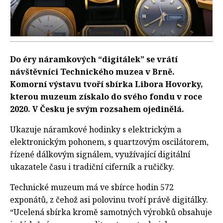
Do éry náramkových “digitálek” se vrátí
návštěvníci Technického muzea v Brně.
Komorní výstavu tvoří sbírka Libora Hovorky,
kterou muzeum získalo do svého fondu v roce
2020. V Česku je svým rozsahem ojedinělá.
Ukazuje náramkové hodinky s elektrickým a
elektronickým pohonem, s quartzovým oscilátorem,
řízené dálkovým signálem, využívající digitální
ukazatele času i tradiční ciferník a ručičky.
Technické muzeum má ve sbírce hodin 572
exponátů, z čehož asi polovinu tvoří právě digitálky.
“Ucelená sbírka kromě samotných výrobků obsahuje