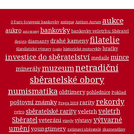
aukce
0 Euro Souvenir bankovky
antique
Antium Aurum
bankovky
aukro
bankovky veletrhu Sběratel
autogramy
filatelie
drahé kameny
diamanty
design
hračky
historické motocykly
filatelistické výstavy
fosilie
investice do sběratelství
mince
medaile
netradiční
muzeum
minerály
sběratelské obory
numismatika
oldtimery
pohlednice
Poklad
rekordy
poštovní známky
rarity
Praga 2018
veletrh
sběratelské rarity
veletrh
retro
Sběratel
výtvarné
veteráni
výstavy
vinyly
umění
youngtimery
zajímaví sběratelé
zkameněliny