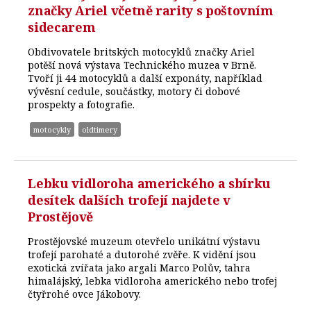
značky Ariel včetně rarity s poštovním
sidecarem
Obdivovatele britských motocyklů značky Ariel
potěší nová výstava Technického muzea v Brně.
Tvoří ji 44 motocyklů a další exponáty, například
vývěsní cedule, součástky, motory či dobové
prospekty a fotografie.
motocykly
oldtimery
Lebku vidloroha amerického a sbírku
desítek dalších trofejí najdete v
Prostějově
Prostějovské muzeum otevřelo unikátní výstavu
trofejí parohaté a dutorohé zvěře. K vidění jsou
exotická zvířata jako argali Marco Polův, tahra
himalájský, lebka vidloroha amerického nebo trofej
čtyřrohé ovce Jákobovy.