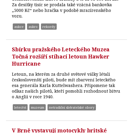
Za desítky tisíc se prodala také vzácná bankovka
„5000 Kč“ nebo hračka v podobě mrazírenského
vozu.
aukce
aukro
rekordy
Sbírku pražského Leteckého Muzea
Točná rozšíří stíhací letoun Hawker
Hurricane
Letoun, na kterém za druhé světové války létali
českoslovenští piloti, bude mít zbarvení leteckého
esa generála Karla Kuttelwashera. Připomene tak
odkaz našich pilotů, kteří pomohli rozhodnout bitvu
o Anglii v roce 1940.
letectví
muzeum
netradiční sběratelské obory
V Brně vystavují motocykly britské