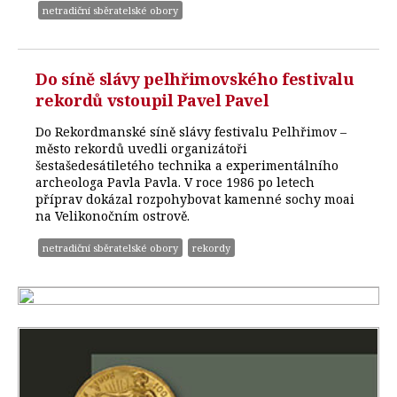
netradiční sběratelské obory
Do síně slávy pelhřimovského festivalu
rekordů vstoupil Pavel Pavel
Do Rekordmanské síně slávy festivalu Pelhřimov –
město rekordů uvedli organizátoři
šestašedesátiletého technika a experimentálního
archeologa Pavla Pavla. V roce 1986 po letech
příprav dokázal rozpohybovat kamenné sochy moai
na Velikonočním ostrově.
netradiční sběratelské obory
rekordy