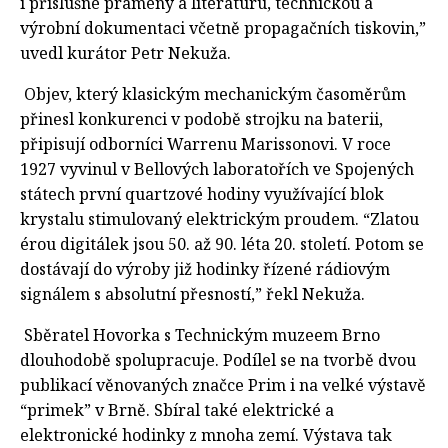
i příslušné prameny a literaturu, technickou a
výrobní dokumentaci včetně propagačních tiskovin,”
uvedl kurátor Petr Nekuža.
Objev, který klasickým mechanickým časoměrům
přinesl konkurenci v podobě strojku na baterii,
připisují odborníci Warrenu Marissonovi. V roce
1927 vyvinul v Bellových laboratořích ve Spojených
státech první quartzové hodiny využívající blok
krystalu stimulovaný elektrickým proudem. “Zlatou
érou digitálek jsou 50. až 90. léta 20. století. Potom se
dostávají do výroby již hodinky řízené rádiovým
signálem s absolutní přesností,” řekl Nekuža.
Sběratel Hovorka s Technickým muzeem Brno
dlouhodobě spolupracuje. Podílel se na tvorbě dvou
publikací věnovaných značce Prim i na velké výstavě
“primek” v Brně. Sbíral také elektrické a
elektronické hodinky z mnoha zemí. Výstava tak