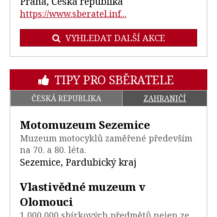
Praha, Česká republika
https://www.sberatel.inf...
VYHLEDAT DALŠÍ AKCE
TIPY PRO SBĚRATELE
ČESKÁ REPUBLIKA
ZAHRANIČÍ
Motomuzeum Sezemice
Muzeum motocyklů zaměřené především
na 70. a 80. léta.
Sezemice, Pardubický kraj
Vlastivědné muzeum v
Olomouci
1 000 000 sbírkových předmětů nejen ze