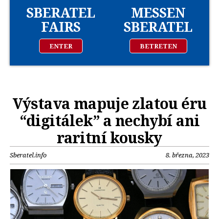
SBERATEL
MESSEN
FAIRS
SBERATEL
ENTER
BETRETEN
Výstava mapuje zlatou éru
“digitálek” a nechybí ani
raritní kousky
Sberatel.info
8. března, 2023