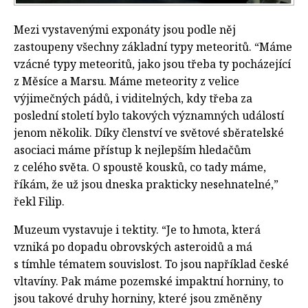
Mezi vystavenými exponáty jsou podle něj
zastoupeny všechny základní typy meteoritů. “Máme
vzácné typy meteoritů, jako jsou třeba ty pocházející
z Měsíce a Marsu. Máme meteority z velice
výjimečných pádů, i viditelných, kdy třeba za
poslední století bylo takových významných událostí
jenom několik. Díky členství ve světové sběratelské
asociaci máme přístup k nejlepším hledačům
z celého světa. O spoustě kousků, co tady máme,
říkám, že už jsou dneska prakticky nesehnatelné,”
řekl Filip.
Muzeum vystavuje i tektity. “Je to hmota, která
vzniká po dopadu obrovských asteroidů a má
s tímhle tématem souvislost. To jsou například české
vltavíny. Pak máme pozemské impaktní horniny, to
jsou takové druhy horniny, které jsou změněny