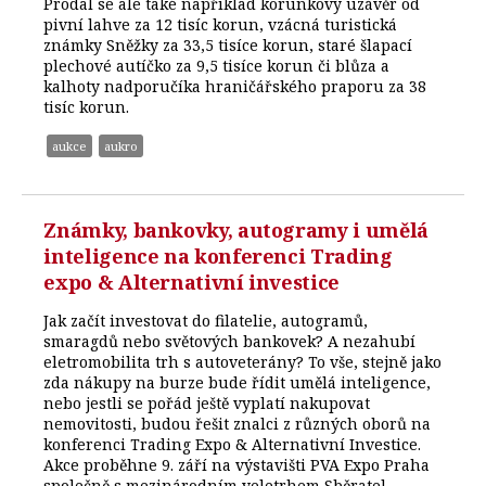
Prodal se ale také například korunkový uzávěr od
pivní lahve za 12 tisíc korun, vzácná turistická
známky Sněžky za 33,5 tisíce korun, staré šlapací
plechové autíčko za 9,5 tisíce korun či blůza a
kalhoty nadporučíka hraničářského praporu za 38
tisíc korun.
aukce
aukro
Známky, bankovky, autogramy i umělá
inteligence na konferenci Trading
expo & Alternativní investice
Jak začít investovat do filatelie, autogramů,
smaragdů nebo světových bankovek? A nezahubí
eletromobilita trh s autoveterány? To vše, stejně jako
zda nákupy na burze bude řídit umělá inteligence,
nebo jestli se pořád ještě vyplatí nakupovat
nemovitosti, budou řešit znalci z různých oborů na
konferenci Trading Expo & Alternativní Investice.
Akce proběhne 9. září na výstavišti PVA Expo Praha
společně s mezinárodním veletrhem Sběratel