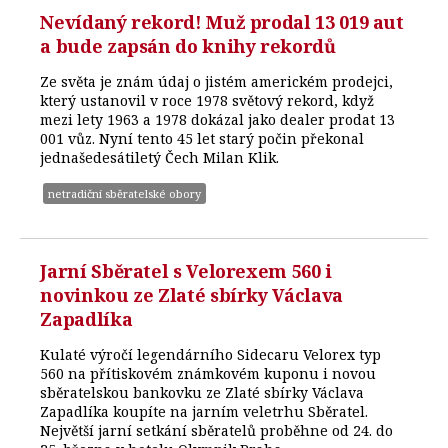
Nevídaný rekord! Muž prodal 13 019 aut
a bude zapsán do knihy rekordů
Ze světa je znám údaj o jistém americkém prodejci,
který ustanovil v roce 1978 světový rekord, když
mezi lety 1963 a 1978 dokázal jako dealer prodat 13
001 vůz. Nyní tento 45 let starý počin překonal
jednašedesátiletý Čech Milan Klik.
netradiční sběratelské obory
Jarní Sběratel s Velorexem 560 i
novinkou ze Zlaté sbírky Václava
Zapadlíka
Kulaté výročí legendárního Sidecaru Velorex typ
560 na přítiskovém známkovém kuponu i novou
sběratelskou bankovku ze Zlaté sbírky Václava
Zapadlíka koupíte na jarním veletrhu Sběratel.
Největší jarní setkání sběratelů proběhne od 24. do