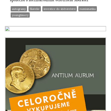
autogramy
filatelie
investice do sběratelství
numismatika
youngtimery