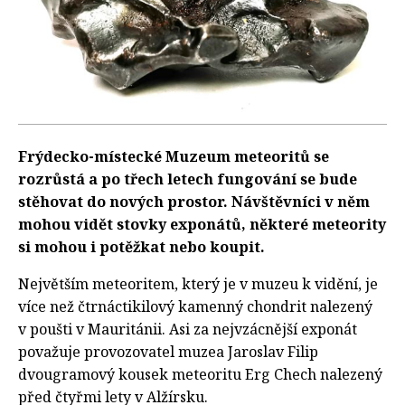
Frýdecko-místecké Muzeum meteoritů se
rozrůstá a po třech letech fungování se bude
stěhovat do nových prostor. Návštěvníci v něm
mohou vidět stovky exponátů, některé meteority
si mohou i potěžkat nebo koupit.
Největším meteoritem, který je v muzeu k vidění, je
více než čtrnáctikilový kamenný chondrit nalezený
v poušti v Mauritánii. Asi za nejvzácnější exponát
považuje provozovatel muzea Jaroslav Filip
dvougramový kousek meteoritu Erg Chech nalezený
před čtyřmi lety v Alžírsku.