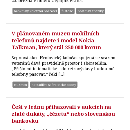
25. března v hotelu Olympik Praha.
bankovky veletrhu Sběratel
filatelie
poštovní známky
V plánovaném muzeu mobilních
telefonů najdete i model Nokia
Talkman, který stál 250 000 korun
Srpnová akce Hrotovický koločas spojená se srazem
veteránů dává pravidelně prostor i sběratelům.
„Přišlo mi to tematické – do retrovýstavy budou mé
telefony pasovat,” řekl […]
muzeum
netradiční sběratelské obory
Češi v lednu přihazovali v aukcích na
zlaté dukáty, „čézetu“ nebo slovenskou
bankovku