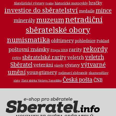
hračky
historické motocykly
filatelistické výstavy
fosilie
investice do sběratelství
mince
medaile
netradiční
muzeum
minerály
sběratelské obory
numismatika
oldtimery
pohlednice
Poklad
rekordy
poštovní známky
rarity
Praga 2018
veletrh
sběratelské rarity
veletrh
retro
Sběratel
výtvarné
veteráni
výstavy
vinyly
umění
youngtimery
zajímaví sběratelé
zkameněliny
Česká pošta
ČNB
zlato
Zlatá sbírka Václava Zapadlíka