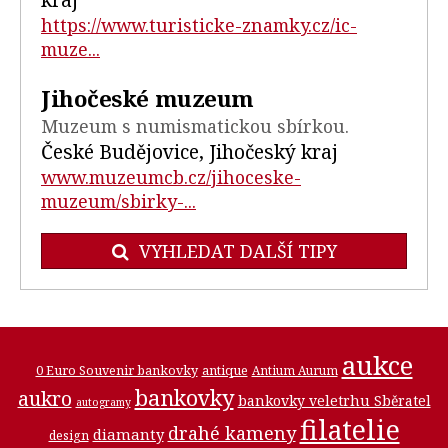
https://www.turisticke-znamky.cz/ic-
muze...
Jihočeské muzeum
Muzeum s numismatickou sbírkou.
České Budějovice, Jihočeský kraj
www.muzeumcb.cz/jihoceske-
muzeum/sbirky-...
VYHLEDAT DALŠÍ TIPY
aukce
0 Euro Souvenir bankovky
antique
Antium Aurum
bankovky
aukro
bankovky veletrhu Sběratel
autogramy
filatelie
drahé kameny
diamanty
design