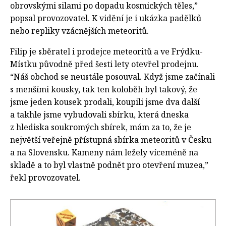
obrovskými silami po dopadu kosmických těles,”
popsal provozovatel. K vidění je i ukázka padělků
nebo repliky vzácnějších meteoritů.
Filip je sběratel i prodejce meteoritů a ve Frýdku-
Místku původně před šesti lety otevřel prodejnu.
“Náš obchod se neustále posouval. Když jsme začínali
s menšími kousky, tak ten koloběh byl takový, že
jsme jeden kousek prodali, koupili jsme dva další
a takhle jsme vybudovali sbírku, která dneska
z hlediska soukromých sbírek, mám za to, že je
největší veřejně přístupná sbírka meteoritů v Česku
a na Slovensku. Kameny nám ležely víceméně na
skladě a to byl vlastně podnět pro otevření muzea,”
řekl provozovatel.