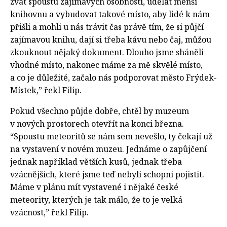
zvát spoustu zajímavých osobností, udělat menší
knihovnu a vybudovat takové místo, aby lidé k nám
přišli a mohli u nás trávit čas právě tím, že si půjčí
zajímavou knihu, dají si třeba kávu nebo čaj, můžou
zkouknout nějaký dokument. Dlouho jsme sháněli
vhodné místo, nakonec máme za mě skvělé místo,
a co je důležité, začalo nás podporovat město Frýdek-
Místek,” řekl Filip.
Pokud všechno půjde dobře, chtěl by muzeum
v nových prostorech otevřít na konci března.
“Spoustu meteoritů se nám sem nevešlo, ty čekají už
na vystavení v novém muzeu. Jednáme o zapůjčení
jednak například větších kusů, jednak třeba
vzácnějších, které jsme teď nebyli schopni pojistit.
Máme v plánu mít vystavené i nějaké české
meteority, kterých je tak málo, že to je velká
vzácnost,” řekl Filip.