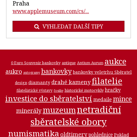
Praha
www.applemuseum.com/cs/...
VYHLEDAT DALŠÍ TIPY
aukce
0 Euro Souvenir bankovky
antique
Antium Aurum
bankovky
aukro
bankovky veletrhu Sběratel
autogramy
filatelie
drahé kameny
diamanty
design
hračky
historické motocykly
filatelistické výstavy
fosilie
investice do sběratelství
mince
medaile
netradiční
muzeum
minerály
sběratelské obory
numismatika
oldtimery
pohlednice
Poklad