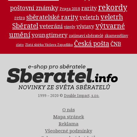
rekordy
poštovní známky
rarity
Praga 2018
veletrh
sběratelské rarity
veletrh
retro
Sběratel
výtvarné
veteráni
výstavy
vinyly
umění
youngtimery
zajímaví sběratelé
zkameněliny
Česká pošta
ČNB
zlato
Zlatá sbírka Václava Zapadlíka
1999 – 2020 ©
Double Impact, s.r.o.
O nás
Mapa stránek
Reklama
Všeobecné podmínky