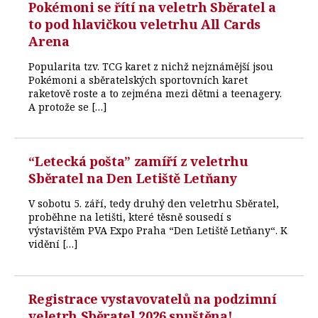
Pokémoni se řítí na veletrh Sběratel a
to pod hlavičkou veletrhu All Cards
Arena
Popularita tzv. TCG karet z nichž nejznámější jsou
Pokémoni a sběratelských sportovních karet
raketově roste a to zejména mezi dětmi a teenagery.
A protože se […]
“Letecká pošta” zamíří z veletrhu
Sběratel na Den Letiště Letňany
V sobotu 5. září, tedy druhý den veletrhu Sběratel,
proběhne na letišti, které těsně sousedí s
výstavištěm PVA Expo Praha “Den Letiště Letňany“. K
vidění […]
Registrace vystavovatelů na podzimní
veletrh Sběratel 2026 spuštěna!