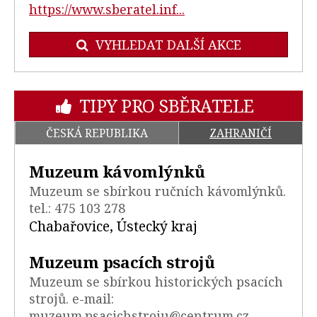
https://www.sberatel.inf...
VYHLEDAT DALŠÍ AKCE
TIPY PRO SBĚRATELE
ČESKÁ REPUBLIKA
ZAHRANIČÍ
Muzeum kávomlýnků
Muzeum se sbírkou ručních kávomlýnků.
tel.: 475 103 278
Chabařovice, Ústecký kraj
Muzeum psacích strojů
Muzeum se sbírkou historických psacích
strojů. e-mail:
muzeum.psacichstroju@centrum.cz