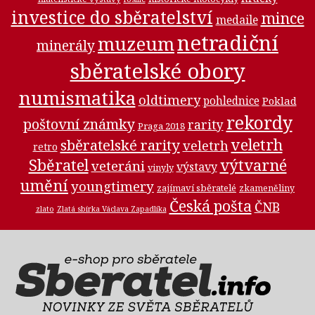
investice do sběratelství
mince
medaile
netradiční
muzeum
minerály
sběratelské obory
numismatika
oldtimery
pohlednice
Poklad
rekordy
poštovní známky
rarity
Praga 2018
veletrh
sběratelské rarity
veletrh
retro
Sběratel
výtvarné
veteráni
výstavy
vinyly
umění
youngtimery
zajímaví sběratelé
zkameněliny
Česká pošta
ČNB
zlato
Zlatá sbírka Václava Zapadlíka