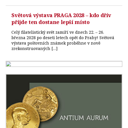
Světová výstava PRAGA 2028 – kdo dřív
přijde ten dostane lepší místo
Celý filatelistický svět zamíří ve dnech 22. – 26.
března 2028 po deseti letech opět do Prahy! Světová
výstava poštovních známek proběhne v nově
zrekonstruovaných […]