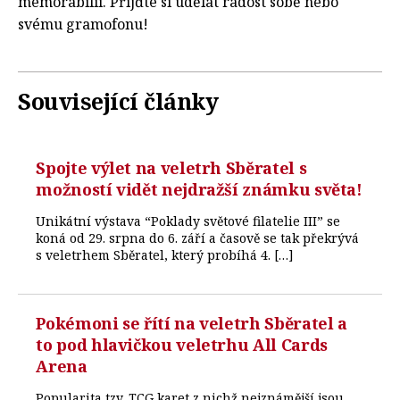
memorabilií. Přijďte si udělat radost sobě nebo
svému gramofonu!
Související články
Spojte výlet na veletrh Sběratel s
možností vidět nejdražší známku světa!
Unikátní výstava “Poklady světové filatelie III” se
koná od 29. srpna do 6. září a časově se tak překrývá
s veletrhem Sběratel, který probíhá 4. […]
Pokémoni se řítí na veletrh Sběratel a
to pod hlavičkou veletrhu All Cards
Arena
Popularita tzv. TCG karet z nichž nejznámější jsou