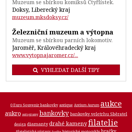
Muzeum se sbírkou komiksů Čtyřlístek.
Doksy, Liberecký kraj
muzeum.mksdoksy.cz/
Železniční muzeum a výtopna
Muzeum se sbírkou parních lokomotiv.
Jaroměř, Královéhradecký kraj
www.vytopnajaromer.cz/...
VYHLEDAT DALŠÍ TIPY
aukce
0 Euro Souvenir bankovky
antique
Antium Aurum
bankovky
aukro
bankovky veletrhu Sběratel
autogramy
filatelie
drahé kameny
diamanty
design
hračky
historické motocykly
filatelistické výstavy
fosilie