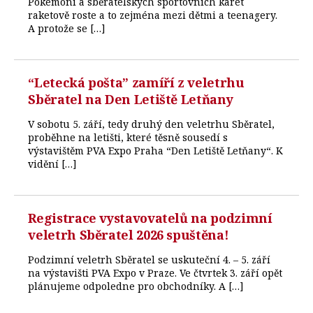
Pokémoni a sběratelských sportovních karet
raketově roste a to zejména mezi dětmi a teenagery.
A protože se […]
“Letecká pošta” zamíří z veletrhu
Sběratel na Den Letiště Letňany
V sobotu 5. září, tedy druhý den veletrhu Sběratel,
proběhne na letišti, které těsně sousedí s
výstavištěm PVA Expo Praha “Den Letiště Letňany“. K
vidění […]
Registrace vystavovatelů na podzimní
veletrh Sběratel 2026 spuštěna!
Podzimní veletrh Sběratel se uskuteční 4. – 5. září
na výstavišti PVA Expo v Praze. Ve čtvrtek 3. září opět
plánujeme odpoledne pro obchodníky. A […]