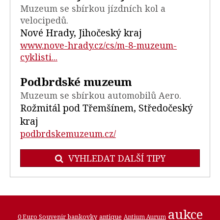
Muzeum se sbírkou jízdních kol a
velocipedů.
Nové Hrady, Jihočeský kraj
www.nove-hrady.cz/cs/m-8-muzeum-
cyklisti...
Podbrdské muzeum
Muzeum se sbírkou automobilů Aero.
Rožmitál pod Třemšínem, Středočeský
kraj
podbrdskemuzeum.cz/
VYHLEDAT DALŠÍ TIPY
aukce
0 Euro Souvenir bankovky
antique
Antium Aurum