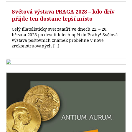
Světová výstava PRAGA 2028 – kdo dřív
přijde ten dostane lepší místo
Celý filatelistický svět zamíří ve dnech 22. – 26.
března 2028 po deseti letech opět do Prahy! Světová
výstava poštovních známek proběhne v nově
zrekonstruovaných […]