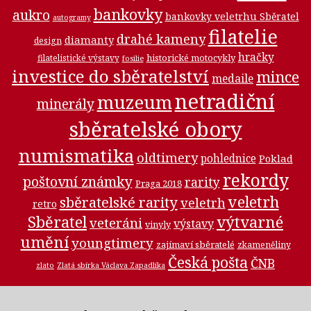
bankovky
aukro
bankovky veletrhu Sběratel
autogramy
filatelie
drahé kameny
diamanty
design
hračky
historické motocykly
filatelistické výstavy
fosilie
investice do sběratelství
mince
medaile
netradiční
muzeum
minerály
sběratelské obory
numismatika
oldtimery
pohlednice
Poklad
rekordy
poštovní známky
rarity
Praga 2018
veletrh
sběratelské rarity
veletrh
retro
Sběratel
výtvarné
veteráni
výstavy
vinyly
umění
youngtimery
zajímaví sběratelé
zkameněliny
Česká pošta
ČNB
zlato
Zlatá sbírka Václava Zapadlíka