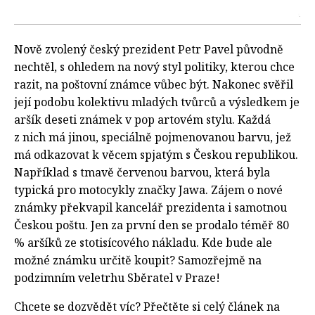
Nově zvolený český prezident Petr Pavel původně
nechtěl, s ohledem na nový styl politiky, kterou chce
razit, na poštovní známce vůbec být. Nakonec svěřil
její podobu kolektivu mladých tvůrců a výsledkem je
aršík deseti známek v pop artovém stylu. Každá
z nich má jinou, speciálně pojmenovanou barvu, jež
má odkazovat k věcem spjatým s Českou republikou.
Například s tmavě červenou barvou, která byla
typická pro motocykly značky Jawa. Zájem o nové
známky překvapil kancelář prezidenta i samotnou
Českou poštu. Jen za první den se prodalo téměř 80
% aršíků ze stotisícového nákladu. Kde bude ale
možné známku určitě koupit? Samozřejmě na
podzimním veletrhu Sběratel v Praze!
Chcete se dozvědět víc? Přečtěte si celý článek na