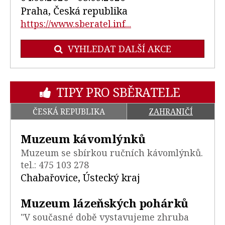
Praha, Česká republika
https://www.sberatel.inf...
VYHLEDAT DALŠÍ AKCE
TIPY PRO SBĚRATELE
ČESKÁ REPUBLIKA
ZAHRANIČÍ
Muzeum kávomlýnků
Muzeum se sbírkou ručních kávomlýnků.
tel.: 475 103 278
Chabařovice, Ústecký kraj
Muzeum lázeňských pohárků
"V současné době vystavujeme zhruba