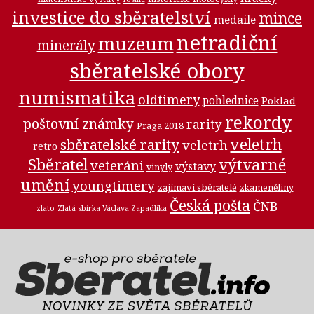
investice do sběratelství
mince
medaile
netradiční
muzeum
minerály
sběratelské obory
numismatika
oldtimery
pohlednice
Poklad
rekordy
poštovní známky
rarity
Praga 2018
veletrh
sběratelské rarity
veletrh
retro
Sběratel
výtvarné
veteráni
výstavy
vinyly
umění
youngtimery
zajímaví sběratelé
zkameněliny
Česká pošta
ČNB
zlato
Zlatá sbírka Václava Zapadlíka