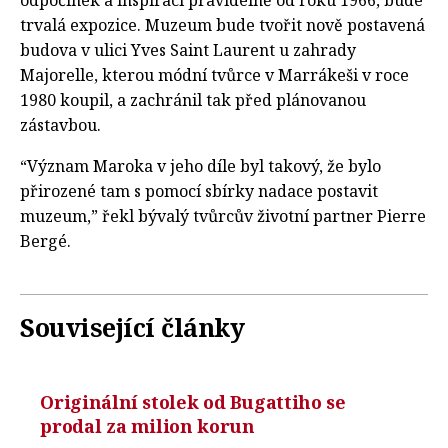
odpočinek a inspiraci pravidelně od roku 1966, bude
trvalá expozice. Muzeum bude tvořit nově postavená
budova v ulici Yves Saint Laurent u zahrady
Majorelle, kterou módní tvůrce v Marrákeši v roce
1980 koupil, a zachránil tak před plánovanou
zástavbou.
“Význam Maroka v jeho díle byl takový, že bylo
přirozené tam s pomocí sbírky nadace postavit
muzeum,” řekl bývalý tvůrcův životní partner Pierre
Bergé.
Související články
Originální stolek od Bugattiho se
prodal za milion korun