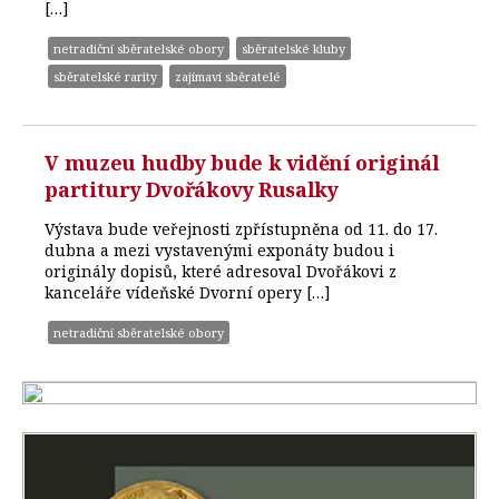
[…]
netradiční sběratelské obory
sběratelské kluby
sběratelské rarity
zajímaví sběratelé
V muzeu hudby bude k vidění originál
partitury Dvořákovy Rusalky
Výstava bude veřejnosti zpřístupněna od 11. do 17.
dubna a mezi vystavenými exponáty budou i
originály dopisů, které adresoval Dvořákovi z
kanceláře vídeňské Dvorní opery […]
netradiční sběratelské obory