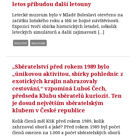
letos přibudou další letouny
Letecké muzeum bylo v Mladé Boleslavi otevřeno na
začátku loňského roku a těší se hojné návštěvnosti.
Expozici tvoří sbírka historických letadel, několik
leteckých simulátorů a další zajímavosti […]
letectví
muzeum
„Sběratelství před rokem 1989 bylo
„únikovou aktivitou, sbírky pohlednic z
exotických krajin nahrazovaly
cestování,“ vzpomíná Luboš Čech,
předseda Klubu sběratelů kuriozit. Ten
je dosud největším sběratelským
klubem v České republice
Kolik členů měl KSK před rokem 1989, kolik
zahrnoval oborů a jaké? Před rokem 1989 byl počet
členů omezen na 1.000 a počet sběratelských oborů