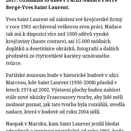
2017. Oznámila to dnes v Paříži Nadace Pierre
Bergé-Yves Saint Laurent.
Yves Saint Laurent od založení své krejčovské firmy
v roce 1961 archivoval veškerou svou práci. Nadace
tak má k dispozici více než 5000 oděvů vysoké
krejčoviny (haute couture), asi 15.000 módních
doplňků a desetitisíce obrázků, fotografií a dalších
předmětů ze čtyřicetileté kariéry uznávaného
tvůrce.
Pařížské muzeum bude v historické budově v ulici
Marceau, kde Saint Laurent (1936-2008) působil v
letech 1974 až 2002. Výstavní plochy budou nabízet
stále nové ukázky Francouzovy tvorby, aby lidé měli
možnost poznat, jak tato tvorba byla rozsáhlá, uvedla
nadace, která v budově od roku 2004 sídlí.
Naopak v Maroku, kam Saint Laurent jezdil hledat