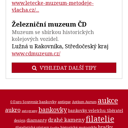
www.letecke-muzeum-metodeje-
vlacha.cz/...
Železniční muzeum ČD
Muzeum se sbírkou historických
kolejových vozidel.
Lužná u Rakovníka, Středočeský kraj
www.cdmuzeum.cz/
VYHLEDAT DALŠÍ TIPY
aukce
0 Euro Souvenir bankovky
antique
Antium Aurum
bankovky
aukro
bankovky veletrhu Sběratel
autogramy
filatelie
drahé kameny
diamanty
design
hračky
historické motocykly
filatelistické výstavy
fosilie