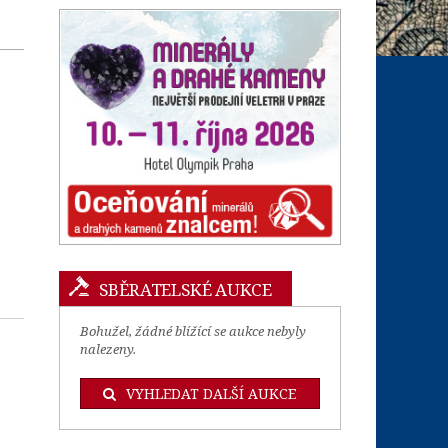
SBĚRATELSKÉ AUKCE
Bohužel, žádné blížící se aukce nebyly
nalezeny.
VYHLEDAT DALŠÍ AUKCE