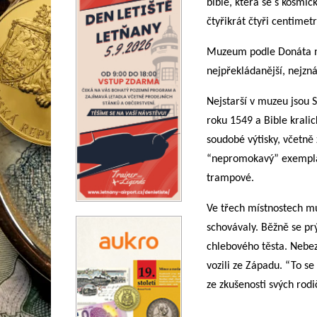
bible, která se s kosmi
čtyřikrát čtyři centimetry
Muzeum podle Donáta není
nejpřekládanější, nejzn
Nejstarší v muzeu jsou 
roku 1549 a Bible krali
soudobé výtisky, včetně 
“nepromokavý” exemplář
trampové.
Ve třech místnostech muz
schovávaly. Běžně se prý
chlebového těsta. Nebezp
vozili ze Západu. “To se
ze zkušenosti svých rodi