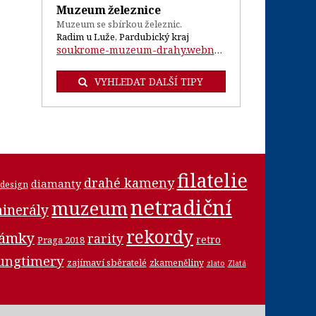
Muzeum železnice
Muzeum se sbírkou železnic.
Radim u Luže, Pardubický kraj
soukrome-muzeum-drahy.webnode.cz/...
VYHLEDAT DALŠÍ TIPY
filatelie
drahé kameny
diamanty
design
netradiční
muzeum
inerály
rekordy
námky
rarity
retro
Praga 2018
ungtimery
zajímaví sběratelé
zkameněliny
zlato
Zlatá