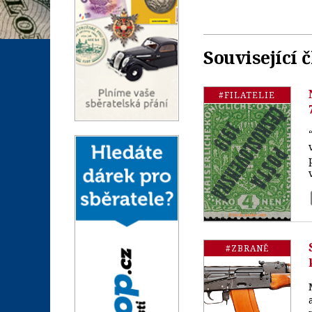
Související 
#FILATELIE
#ZBRANĚ