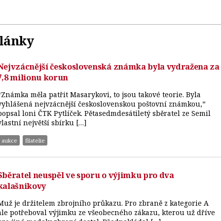
články
Nejvzácnější československá známka byla vydražena za
7,8 milionu korun
“Známka měla patřit Masarykovi, to jsou takové teorie. Byla
vyhlášená nejvzácnější československou poštovní známkou,”
popsal loni ČTK Pytlíček. Pětasedmdesátiletý sběratel ze Semil
vlastní největší sbírku […]
aukce
filatelie
Sběratel neuspěl ve sporu o výjimku pro dva
kalašnikovy
Muž je držitelem zbrojního průkazu. Pro zbraně z kategorie A
ale potřeboval výjimku ze všeobecného zákazu, kterou už dříve