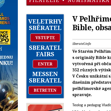
FILATELIE
•
NUMISMATIKA
V Pelhřim
VELETRHY
Bible, obs
SBĚRATEL
VSTUPTE
Sberatel.info
SBERATEL
Ve Starém Pelhřim
FAIRS
s originály Bible 
vytvořená při obč
ENTER
352 různých výtisků
MESSEN
V Česku unikátní s
SBERATEL
dnešním představe
pelhřimovské agen
BETRETEN
spravuje.
Teolog a pedagog Vladisl