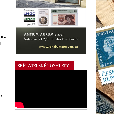
zí z
 i
a
SBĚRATELSKÉ ROZHLEDY
i
á i