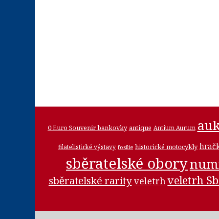
auk
0 Euro Souvenir bankovky
antique
Antium Aurum
hrač
historické motocykly
filatelistické výstavy
fosilie
sběratelské obory
num
veletrh Sb
sběratelské rarity
veletrh