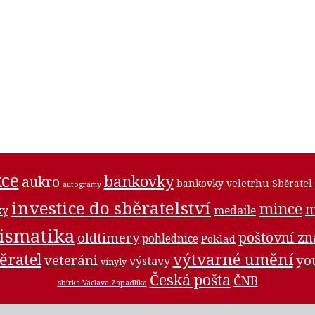
ce
bankovky
aukro
bankovky veletrhu Sběratel
autogramy
investice do sběratelství
mince
m
medaile
ky
ismatika
poštovní z
oldtimery
pohlednice
Poklad
ěratel
výtvarné umění
veteráni
yo
výstavy
vinyly
Česká pošta
ČNB
sbírka Václava Zapadlíka