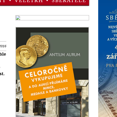
TY
•
VELETRH
•
SBĚRATELÉ
2016
ble
e
st.