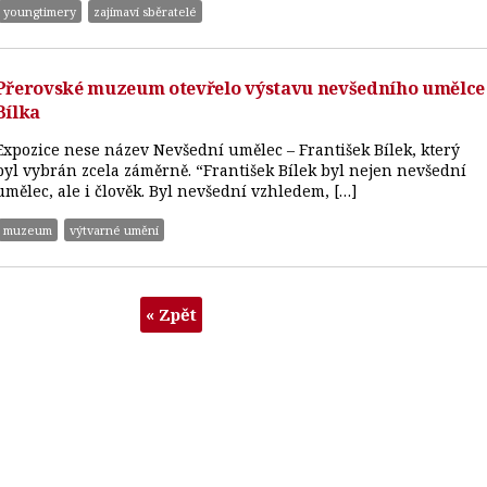
youngtimery
zajímaví sběratelé
Přerovské muzeum otevřelo výstavu nevšedního umělce
Bílka
Expozice nese název Nevšední umělec – František Bílek, který
byl vybrán zcela záměrně. “František Bílek byl nejen nevšední
umělec, ale i člověk. Byl nevšední vzhledem, […]
muzeum
výtvarné umění
« Zpět