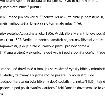
ckým letem Apollo 14 dostala až na Měsíc. “Bylo to na mikrofilmu,
, kompletní bible,” přiblížil.
 určeno jen pro věřící. “Spousta lidí neví, že bible je nejtištěnější,
ámější knihou světa. Dneska se o tom málo mluví,” řekl.
Spisy svatého Augustina z roku 1506. Výtisk Bible Melantrichovy pochá
cké z roku 1587. Vedle literárních památek najdou návštěvníci v muzeu
zajímavostí, jako je bible v Braillově písmu pro nevidomé a
 Písma uložený v akváriu. Takové vydání podle Donáta oceňují třeb
ea se lidé dozví také o tom, jak se zakázané výtisky bible v minulost
 ukládaly za trámy a v jedné rodině pekaře ji v nouzi strčili do
ečnou literaturou byla bible i v době socialismu, někteří lidé ji tajně
 pašovalo pod polstrováním v autech,” řekl Donát s dovětkem, že to zn
čů.