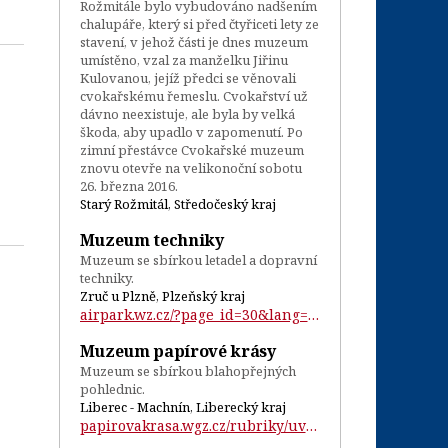
Rožmitále bylo vybudováno nadšením
chalupáře, který si před čtyřiceti lety ze
stavení, v jehož části je dnes muzeum
umístěno, vzal za manželku Jiřinu
Kulovanou, jejíž předci se věnovali
cvokařskému řemeslu. Cvokařství už
dávno neexistuje, ale byla by velká
škoda, aby upadlo v zapomenutí. Po
zimní přestávce Cvokařské muzeum
znovu otevře na velikonoční sobotu
26. března 2016.
Starý Rožmitál, Středočeský kraj
Muzeum techniky
Muzeum se sbírkou letadel a dopravní
techniky.
Zruč u Plzně, Plzeňský kraj
airpark.wz.cz/?page_id=30&lang=cs...
Muzeum papírové krásy
Muzeum se sbírkou blahopřejných
pohlednic.
Liberec - Machnín, Liberecký kraj
papirovakrasa.wgz.cz/rubriky/uvod...