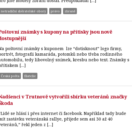
pro jiné modely zbraní dostal. Předpokládal […]
netradiční sběratelské obory
právo
zbraně
Poštovní známky s kupony na přítisky jsou nově
dostupnější
Na poštovní známky s kuponem lze “dotisknout” logo firmy,
portrét, fotografii kamaráda, potomků nebo třeba rodinného
automobilu, tedy libovolný snímek, kresbu nebo text. Známky s
přítiskem […]
Česká pošta
filatelie
Nadšenci v Trutnově vytvořili sbírku veteránů značky
Škoda
“Lidé se hlásí i přes internet či facebook. Například tady bude
mít zastávku veteránská rallye, přijede sem asi 30 až 40
veteránů,” řekl jeden z […]