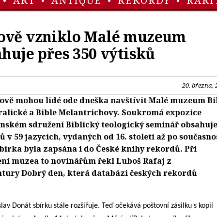
•
ART
•
ANTIQUE
•
REKORDY
•
RARI
ově vzniklo Malé muzeum
ahuje přes 350 výtisků
20. března, 
ově mohou lidé ode dneška navštívit Malé muzeum Bi
kralické a Bible Melantrichovy. Soukromá expozice
anském sdružení Biblický teologický seminář obsahuj
 v 59 jazycích, vydaných od 16. století až po současno
bírka byla zapsána i do České knihy rekordů. Při
ní muzea to novinářům řekl Luboš Rafaj z
tury Dobrý den, která databázi českých rekordů
av Donát sbírku stále rozšiřuje. Teď očekává poštovní zásilku s kopií