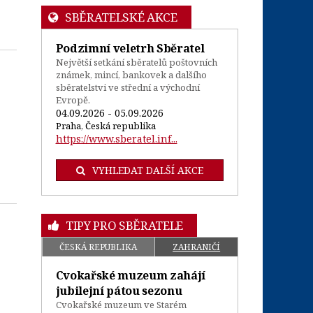
SBĚRATELSKÉ AKCE
Podzimní veletrh Sběratel
Největší setkání sběratelů poštovních
známek, mincí, bankovek a dalšího
sběratelstvi ve střední a východní
Evropě.
04.09.2026 - 05.09.2026
Praha, Česká republika
https://www.sberatel.inf...
VYHLEDAT DALŠÍ AKCE
TIPY PRO SBĚRATELE
ČESKÁ REPUBLIKA
ZAHRANIČÍ
Cvokařské muzeum zahájí
jubilejní pátou sezonu
Cvokařské muzeum ve Starém