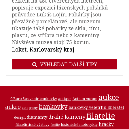
celkem na 480 čtverečných metrech,"
popisuje expozici lázeňských pohárků
průvodce Lukáš Lojín. Pohárky jsou
převážně porcelánové, ale muzeum
ukazuje také pohárky ze skla, cínu,
plastu, ze stříbra nebo z kameniny.
Návštěva muzea stojí 75 korun.
Loket, Karlovarský kraj
VYHLEDAT DALŠÍ TIPY
aukce
0 Euro Souvenir bankovky
antique
Antium Aurum
bankovky
aukro
bankovky veletrhu Sběratel
autogramy
filatelie
drahé kameny
diamanty
design
hračky
historické motocykly
filatelistické výstavy
fosilie