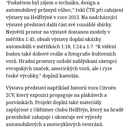
“Podnětem byl zájem o techniku, design a
automobilový průmysl vůbec,” řekl ČTK při zahájení
výstavy na Helfštýně v roce 2013. Na nadcházející
výstavě představí další část své rozsáhlé sbírky.
Největší prostor na výstavě dostanou modely v
měřítku 1:43, obsah výstavy doplní ukázky
automobilů v měřítkách 1:18, 1:24 a 1:7. “K vidění
budou také dobové reálie a fotografie kultovních
vozů. Hradní prostory ozdobí nablýskaní zástupci
evropských značek, amerických vozů, ale i ryze
české výrobky,” doplnil kastelán.
Výstava představí například historii vozu Citroën
2CV, který expozici propaguje na plakátech a
pozvánkách. Projekt doplní také materiály
zapůjčené z Oldtimer clubu Helfštýn, který na hradě
pravidelně zahajuje i ukončuje své výjezdy
automobilových a motocyklových veteránů.