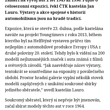
zaměří na vývoj aut z let 1945 až 1990. Půjde o
celosezonní expozici, řekl ČTK kastelán Jan
Lauro. Výstavy a akce spojené s historií
automobilismu jsou na hradě tradicí.
Expozice, která se otevře 23. dubna, podle kastelána
naváže na projekt Youngtimers z roku 2013, během
kterého byl na Helfštýně vystaven průřez tím
nejlepším z automobilové produkce Evropy i USA z
druhé poloviny 20. století. Tehdy bylo k vidění na 200
modelů nejluxusnějších značek i auta známá z filmů
a světových závodů. “Jak nasvědčuje název výstavy,
tentokrát se soustředíme na exponáty z poválečného
období. Prostor hradní galerie vyplní několik stovek
modelů zapůjčených z unikátní soukromé sbírky
jediného sběratele,” uvedl kastelán Lauro.
Soukromý sběratel, který si nepřeje být jmenován,
začal sbírat modely těchto aut v roce 1964.