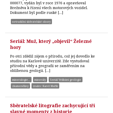
000077, vydán byl v roce 1976 a opravňoval
Brežněva k řízení všech motorových vozidel.
Dokument byl podle ruské […]
netradiční sběratelské obory
Seriál: Muž, který „objevil“ Železné
hory
Po otci zdědil zájem o přírodu, což jej dovedlo ke
studiu na Karlově univerzitě. Zde vystudoval
přírodní vědy a geografii se zaměřením na
oblíbenou geologii. […]
mineralogie...
minerály
Seriál Velikáni geologie
zkameněliny
znalec Karel Mařík
Sběratelské litografie zachycující tři
slavné momenty z historie