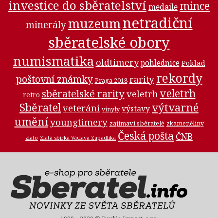
investice do sběratelství
mince
medaile
netradiční
muzeum
minerály
sběratelské obory
numismatika
oldtimery
pohlednice
Poklad
rekordy
poštovní známky
rarity
Praga 2018
veletrh
sběratelské rarity
veletrh
retro
Sběratel
výtvarné
veteráni
výstavy
vinyly
umění
youngtimery
zajímaví sběratelé
zkameněliny
Česká pošta
ČNB
zlato
Zlatá sbírka Václava Zapadlíka