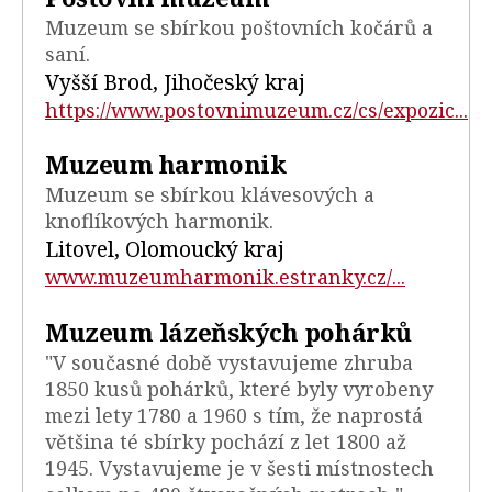
Muzeum se sbírkou poštovních kočárů a
saní.
Vyšší Brod, Jihočeský kraj
https://www.postovnimuzeum.cz/cs/expozic...
Muzeum harmonik
Muzeum se sbírkou klávesových a
knoflíkových harmonik.
Litovel, Olomoucký kraj
www.muzeumharmonik.estranky.cz/...
Muzeum lázeňských pohárků
"V současné době vystavujeme zhruba
1850 kusů pohárků, které byly vyrobeny
mezi lety 1780 a 1960 s tím, že naprostá
většina té sbírky pochází z let 1800 až
1945. Vystavujeme je v šesti místnostech