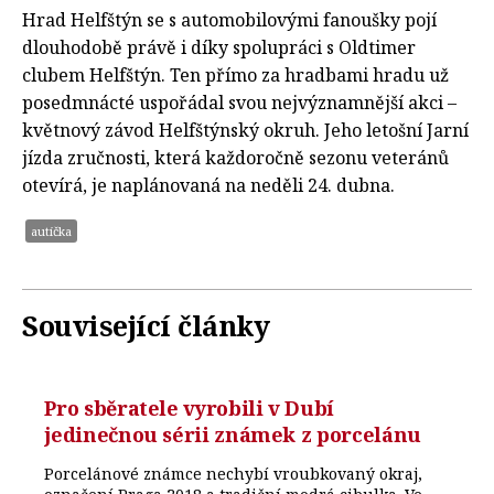
Hrad Helfštýn se s automobilovými fanoušky pojí
dlouhodobě právě i díky spolupráci s Oldtimer
clubem Helfštýn. Ten přímo za hradbami hradu už
posedmnácté uspořádal svou nejvýznamnější akci –
květnový závod Helfštýnský okruh. Jeho letošní Jarní
jízda zručnosti, která každoročně sezonu veteránů
otevírá, je naplánovaná na neděli 24. dubna.
autíčka
Související články
Pro sběratele vyrobili v Dubí
jedinečnou sérii známek z porcelánu
Porcelánové známce nechybí vroubkovaný okraj,