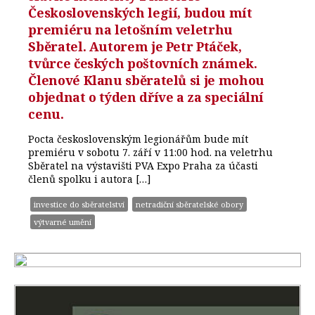
Československých legií, budou mít
premiéru na letošním veletrhu
Sběratel. Autorem je Petr Ptáček,
tvůrce českých poštovních známek.
Členové Klanu sběratelů si je mohou
objednat o týden dříve a za speciální
cenu.
Pocta československým legionářům bude mít
premiéru v sobotu 7. září v 11:00 hod. na veletrhu
Sběratel na výstavišti PVA Expo Praha za účasti
členů spolku i autora […]
investice do sběratelství
netradiční sběratelské obory
výtvarné umění