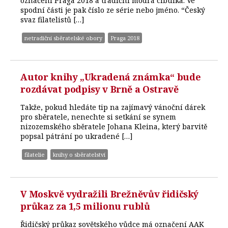
označení Praga 2018 a tradiční modrá cibulka. Ve
spodní části je pak číslo ze série nebo jméno. “Český
svaz filatelistů […]
netradiční sběratelské obory
Praga 2018
Autor knihy „Ukradená známka“ bude
rozdávat podpisy v Brně a Ostravě
Takže, pokud hledáte tip na zajímavý vánoční dárek
pro sběratele, nenechte si setkání se synem
nizozemského sběratele Johana Kleina, který barvitě
popsal pátrání po ukradené […]
filatelie
knihy o sběratelství
V Moskvě vydražili Brežněvův řidičský
průkaz za 1,5 milionu rublů
Řidičský průkaz sovětského vůdce má označení AAK