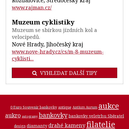
Rožďalovice, Středočeský kraj
www.rajman.cz/
Muzeum cyklistiky
Muzeum se sbírkou jízdních kol a
velocipedů.
Nové Hrady, Jihočeský kraj
www.nove-hrady.cz/cs/m-8-muzeum-
cyklisti...
VYHLEDAT DALŠÍ TIPY
aukce
0 Euro Souvenir bankovky
antique
Antium Aurum
bankovky
aukro
bankovky veletrhu Sběratel
autogramy
filatelie
drahé kameny
diamanty
design