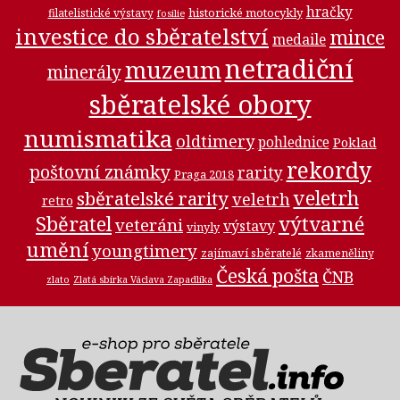
hračky
historické motocykly
filatelistické výstavy
fosilie
investice do sběratelství
mince
medaile
netradiční
muzeum
minerály
sběratelské obory
numismatika
oldtimery
pohlednice
Poklad
rekordy
poštovní známky
rarity
Praga 2018
veletrh
sběratelské rarity
veletrh
retro
Sběratel
výtvarné
veteráni
výstavy
vinyly
umění
youngtimery
zajímaví sběratelé
zkameněliny
Česká pošta
ČNB
zlato
Zlatá sbírka Václava Zapadlíka