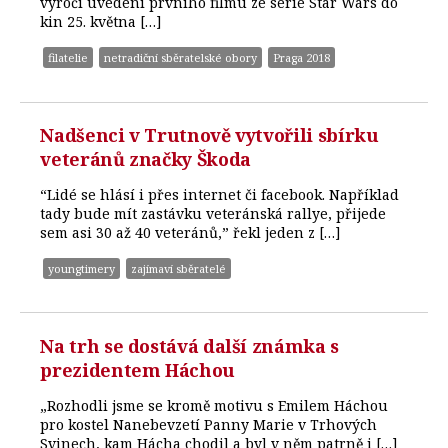
výročí uvedení prvního filmu ze série Star Wars do
kin 25. května […]
filatelie
netradiční sběratelské obory
Praga 2018
Nadšenci v Trutnově vytvořili sbírku
veteránů značky Škoda
“Lidé se hlásí i přes internet či facebook. Například
tady bude mít zastávku veteránská rallye, přijede
sem asi 30 až 40 veteránů,” řekl jeden z […]
youngtimery
zajímaví sběratelé
Na trh se dostává další známka s
prezidentem Háchou
„Rozhodli jsme se kromě motivu s Emilem Háchou
pro kostel Nanebevzetí Panny Marie v Trhových
Svinech, kam Hácha chodil a byl v něm patrně i […]