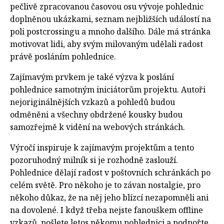
pečlivě zpracovanou časovou osu vývoje pohlednic
doplněnou ukázkami, seznam nejbližších událostí na
poli postcrossingu a mnoho dalšího. Dále má stránka
motivovat lidi, aby svým milovaným udělali radost
právě posláním pohlednice.
Zajímavým prvkem je také výzva k poslání
pohlednice samotným iniciátorům projektu. Autoři
nejoriginálnějších vzkazů a pohledů budou
odměněni a všechny obdržené kousky budou
samozřejmě k vidění na webových stránkách.
Výročí inspiruje k zajímavým projektům a tento
pozoruhodný milník si je rozhodně zaslouží.
Pohlednice dělají radost v poštovních schránkách po
celém světě. Pro někoho je to závan nostalgie, pro
někoho důkaz, že na něj jeho blízcí nezapomněli ani
na dovolené. I když třeba nejste fanouškem offline
vzkazů, pošlete letos někomu pohlednici a podpořte