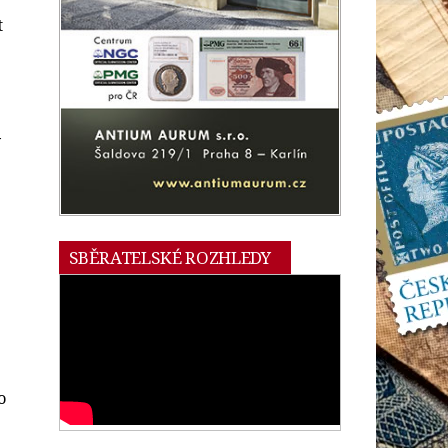
t
y
SBĚRATELSKÉ ROZHLEDY
o