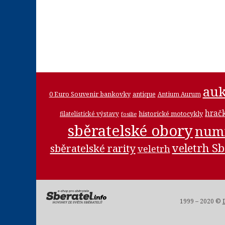
auk
0 Euro Souvenir bankovky
antique
Antium Aurum
hrač
historické motocykly
filatelistické výstavy
fosilie
sběratelské obory
num
veletrh Sb
sběratelské rarity
veletrh
1999 – 2020 ©