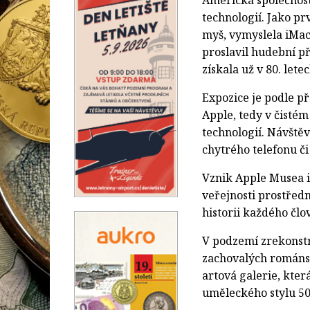
Americká společnost
technologií. Jako pr
myš, vymyslela iMac,
proslavil hudební př
získala už v 80. lete
Expozice je podle př
Apple, tedy v čistém
technologií. Návště
chytrého telefonu či 
Vznik Apple Musea i
veřejnosti prostřed
historii každého člo
V podzemí zrekonst
zachovalých románsk
artová galerie, kte
uměleckého stylu 50.