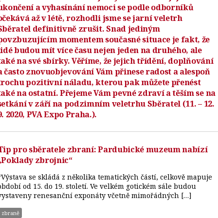
ukončení a vyhasínání nemoci se podle odborníků
očekává až v létě, rozhodli jsme se jarní veletrh
Sběratel definitivně zrušit. Snad jediným
povzbuzujícím momentem současné situace je fakt, že
lidé budou mít více času nejen jeden na druhého, ale
také na své sbírky. Věříme, že jejich třídění, doplňování
a často znovuobjevování Vám přinese radost a alespoň
trochu pozitivní náladu, kterou pak můžete přenést
také na ostatní. Přejeme Vám pevné zdraví a těším se na
setkání v září na podzimním veletrhu Sběratel (11. – 12.
9. 2020, PVA Expo Praha.).
Tip pro sběratele zbraní: Pardubické muzeum nabízí
„Poklady zbrojnic“
“Výstava se skládá z několika tematických částí, celkově mapuje
období od 15. do 19. století. Ve velkém gotickém sále budou
vystaveny renesanční exponáty včetně mimořádných […]
zbraně