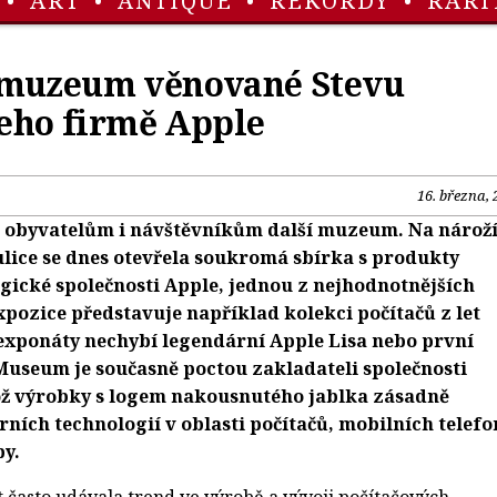
•
ART
•
ANTIQUE
•
REKORDY
•
RARI
muzeum věnované Stevu
jeho firmě Apple
16. března, 
 obyvatelům i návštěvníkům další muzeum. Na nárož
lice se dnes otevřela soukromá sbírka s produkty
gické společnosti Apple, jednou z nejhodnotnějších
xpozice představuje například kolekci počítačů z let
 exponáty nechybí legendární Apple Lisa nebo první
Museum je současně poctou zakladateli společnosti
hož výrobky s logem nakousnutého jablka zásadně
ních technologií v oblasti počítačů, mobilních telef
by.