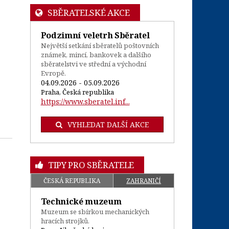
SBĚRATELSKÉ AKCE
Podzimní veletrh Sběratel
Největší setkání sběratelů poštovních
známek, mincí, bankovek a dalšího
sběratelstvi ve střední a východní
Evropě.
04.09.2026 - 05.09.2026
Praha, Česká republika
https://www.sberatel.inf...
VYHLEDAT DALŠÍ AKCE
TIPY PRO SBĚRATELE
ČESKÁ REPUBLIKA
ZAHRANIČÍ
Technické muzeum
Muzeum se sbírkou mechanických
hracích strojků.