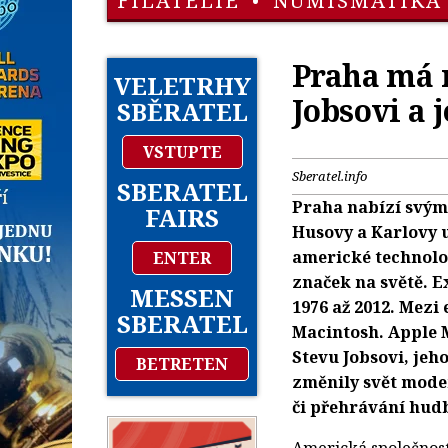
FILATELIE
•
NUMISMATIKA
Praha má 
VELETRHY
Jobsovi a 
SBĚRATEL
VSTUPTE
Sberatel.info
SBERATEL
Praha nabízí svým
FAIRS
Husovy a Karlovy u
americké technolo
ENTER
značek na světě. E
MESSEN
1976 až 2012. Mezi
SBERATEL
Macintosh. Apple 
Stevu Jobsovi, je
BETRETEN
změnily svět moder
či přehrávání hud