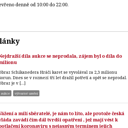
vřeno denně od 10:00 do 22:00.
články
Nejdražší díla aukce se neprodala, zájem byl o díla do
milionu
Obraz Schikanedera Hráči karet se vyvolával za 2,3 milionu
korun. Dnes se v rozmezí tří let dražil potřetí a opět se neprodal.
Obraz je v […]
aukce
výtvarné umění
Vážení a milí sběratelé, je nám to líto, ale protože česká
vláda zavádí čím dál tvrdší opatření , jež mají vést k
potlačení koronaviru s nejasným termínem jejich