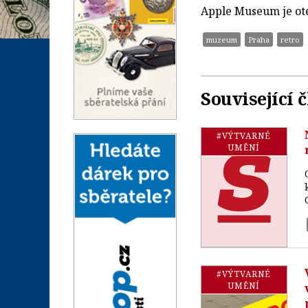
Apple Museum je ote
muzeum
Praha
retro
Související 
#VÝTVARNÉ
UMĚNÍ
#VÝTVARNÉ
UMĚNÍ