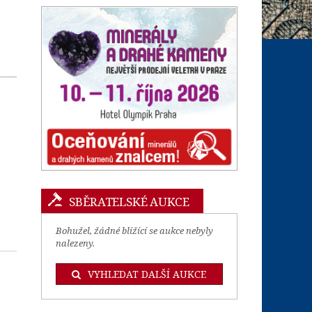
SBĚRATELSKÉ AUKCE
Bohužel, žádné blížící se aukce nebyly
nalezeny.
VYHLEDAT DALŠÍ AUKCE