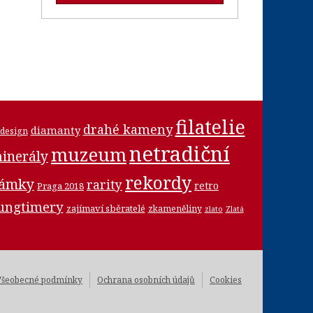
filatelie
drahé kameny
diamanty
design
netradiční
muzeum
inerály
rekordy
námky
rarity
retro
Praga 2018
ungtimery
zajímaví sběratelé
zkameněliny
zlato
Zlatá
Všeobecné podmínky
Ochrana osobních údajů
Cookies