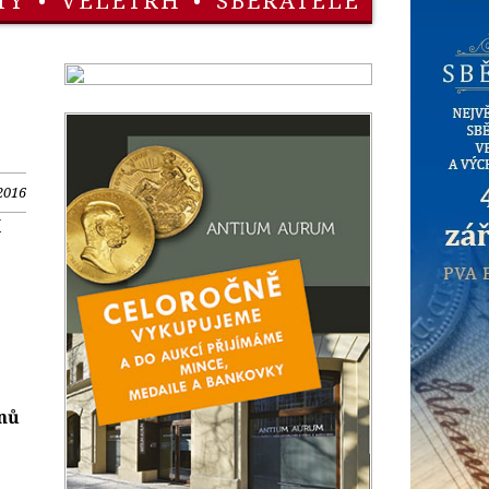
TY
•
VELETRH
•
SBĚRATELÉ
2016
í
onů