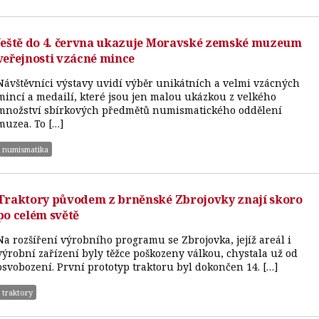
Ještě do 4. června ukazuje Moravské zemské muzeum
veřejnosti vzácné mince
Návštěvníci výstavy uvidí výběr unikátních a velmi vzácných
mincí a medailí, které jsou jen malou ukázkou z velkého
množství sbírkových předmětů numismatického oddělení
muzea. To […]
numismatika
Traktory původem z brněnské Zbrojovky znají skoro
po celém světě
Na rozšíření výrobního programu se Zbrojovka, jejíž areál i
výrobní zařízení byly těžce poškozeny válkou, chystala už od
osvobození. První prototyp traktoru byl dokončen 14. […]
traktory