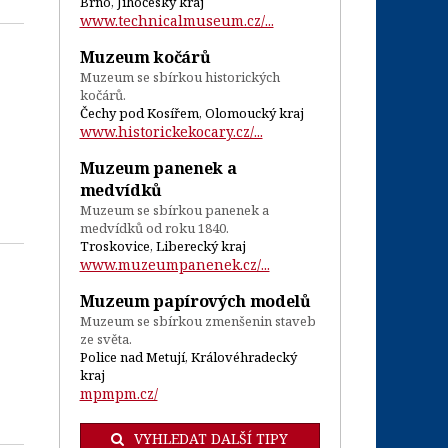
Brno, Jihočeský kraj
www.technicalmuseum.cz/...
Muzeum kočárů
Muzeum se sbírkou historických
kočárů.
Čechy pod Kosířem, Olomoucký kraj
www.historickekocary.cz/...
Muzeum panenek a
medvídků
Muzeum se sbírkou panenek a
medvídků od roku 1840.
Troskovice, Liberecký kraj
www.muzeumpanenek.cz/...
Muzeum papírových modelů
Muzeum se sbírkou zmenšenin staveb
ze světa.
Police nad Metují, Královéhradecký
kraj
mpmpm.cz/
VYHLEDAT DALŠÍ TIPY