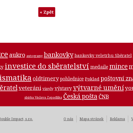
« Zpět
ce
bankovky
aukro
bankovky veletrhu Sběratel
autogramy
investice do sběratelství
mince
m
medaile
ky
ismatika
poštovní z
oldtimery
pohlednice
Poklad
ěratel
výtvarné umění
veteráni
yo
výstavy
vinyly
Česká pošta
ČNB
sbírka Václava Zapadlíka
Double Impact, s.r.o.
O nás
Mapa stránek
Reklama