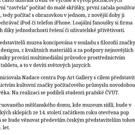
 často udávala trend ve výrobě a vývoji počítačových
vní “zavřela” počítač do malé skříňky, první začala používa
 tedy počítač s obrazovkou v jednom, z novější doby ji
ehrávač iPod či telefon iPhone. Loajální fanoušky si firma
ch díky jednoduchosti řešení či uživatelské přívětivosti.
edstavitelů muzea koncipována v souladu s filozofií značk
 designu, z kvalitních materiálů a za podpory nejnovějších
vníky provází multimediální průvodce prostřednictvím
tabletu, a to v devíti světových jazycích
niciovala Nadace centra Pop Art Gallery s cílem představit
nictvím kultovní značky počítačového průmyslu novodobou
věka. Na realizaci se podíleli studenti pražské ČVUT.
ruovaného měšťanského domu, kde muzeum sídlí, bude v
ých sklepích ze 14. století začátkem roku otevřena pop
rá se bude věnovat především českým představitelům tohot
 let.