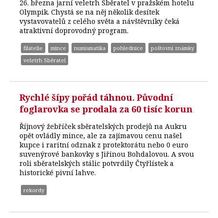
26. března jarní veletrh Sběratel v pražském hotelu
Olympik. Chystá se na něj několik desítek
vystavovatelů z celého světa a návštěvníky čeká
atraktivní doprovodný program.
filatelie
mince
numismatika
pohlednice
poštovní známky
veletrh Sběratel
Rychlé šípy pořád táhnou. Původní
foglarovka se prodala za 60 tisíc korun
Říjnový žebříček sběratelských prodejů na Aukru
opět ovládly mince, ale za zajímavou cenu našel
kupce i raritní odznak z protektorátu nebo 0 euro
suvenýrové bankovky s Jiřinou Bohdalovou. A svou
roli sběratelských stálic potvrdily Čtyřlístek a
historické pivní lahve.
rekordy