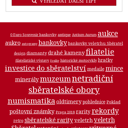
VYHLEDAT DALŠÍ TIPY
aukce
0 Euro Souvenir bankovky
antique
Antium Aurum
bankovky
aukro
bankovky veletrhu Sběratel
autogramy
filatelie
drahé kameny
diamanty
design
hračky
historické motocykly
filatelistické výstavy
fosilie
investice do sběratelství
mince
medaile
netradiční
muzeum
minerály
sběratelské obory
numismatika
oldtimery
pohlednice
Poklad
rekordy
poštovní známky
rarity
Praga 2018
veletrh
sběratelské rarity
veletrh
retro
Sběratel
výtvarné