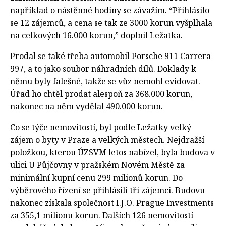
například o nástěnné hodiny se závažím. “Přihlásilo
se 12 zájemců, a cena se tak ze 3000 korun vyšplhala
na celkových 16.000 korun,” doplnil Ležatka.
Prodal se také třeba automobil Porsche 911 Carrera
997, a to jako soubor náhradních dílů. Doklady k
němu byly falešné, takže se vůz nemohl evidovat.
Úřad ho chtěl prodat alespoň za 368.000 korun,
nakonec na něm vydělal 490.000 korun.
Co se týče nemovitostí, byl podle Ležatky velký
zájem o byty v Praze a velkých městech. Nejdražší
položkou, kterou ÚZSVM letos nabízel, byla budova v
ulici U Půjčovny v pražském Novém Městě za
minimální kupní cenu 299 milionů korun. Do
výběrového řízení se přihlásili tři zájemci. Budovu
nakonec získala společnost I.J.O. Prague Investments
za 355,1 milionu korun. Dalších 126 nemovitostí