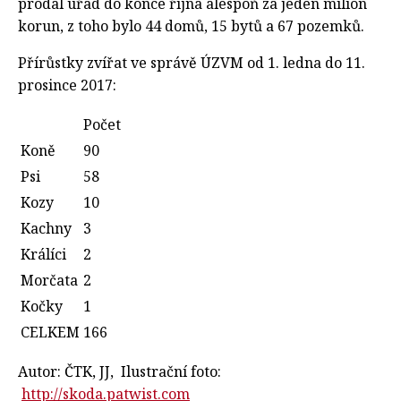
prodal úřad do konce října alespoň za jeden milion
korun, z toho bylo 44 domů, 15 bytů a 67 pozemků.
Přírůstky zvířat ve správě ÚZVM od 1. ledna do 11.
prosince 2017:
Počet
Koně
90
Psi
58
Kozy
10
Kachny
3
Králíci
2
Morčata
2
Kočky
1
CELKEM
166
Autor: ČTK, JJ, Ilustrační foto:
http://skoda.patwist.com