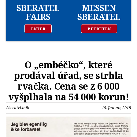
SBERATEL
MESSEN
FAIRS
SBERATEL
ENTER
BETRETEN
O „embéčko“, které
prodával úřad, se strhla
rvačka. Cena se z 6 000
vyšplhala na 54 000 korun!
Sberatel.info
15. Januar, 2018