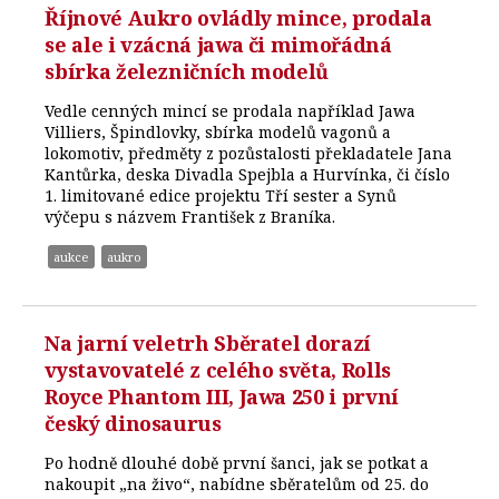
Říjnové Aukro ovládly mince, prodala
se ale i vzácná jawa či mimořádná
sbírka železničních modelů
Vedle cenných mincí se prodala například Jawa
Villiers, Špindlovky, sbírka modelů vagonů a
lokomotiv, předměty z pozůstalosti překladatele Jana
Kantůrka, deska Divadla Spejbla a Hurvínka, či číslo
1. limitované edice projektu Tří sester a Synů
výčepu s názvem František z Braníka.
aukce
aukro
Na jarní veletrh Sběratel dorazí
vystavovatelé z celého světa, Rolls
Royce Phantom III, Jawa 250 i první
český dinosaurus
Po hodně dlouhé době první šanci, jak se potkat a
nakoupit „na živo“, nabídne sběratelům od 25. do