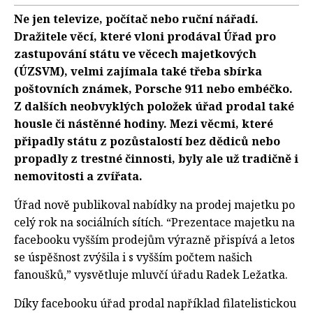
Ne jen televize, počítač nebo ruční nářadí.
Dražitele věcí, které vloni prodával Úřad pro
zastupování státu ve věcech majetkových
(ÚZSVM), velmi zajímala také třeba sbírka
poštovních známek, Porsche 911 nebo embéčko.
Z dalších neobvyklých položek úřad prodal také
housle či nástěnné hodiny. Mezi věcmi, které
připadly státu z pozůstalostí bez dědiců nebo
propadly z trestné činnosti, byly ale už tradičně i
nemovitosti a zvířata.
Úřad nově publikoval nabídky na prodej majetku po
celý rok na sociálních sítích. “Prezentace majetku na
facebooku vyšším prodejům výrazně přispívá a letos
se úspěšnost zvýšila i s vyšším počtem našich
fanoušků,” vysvětluje mluvčí úřadu Radek Ležatka.
Díky facebooku úřad prodal například filatelistickou