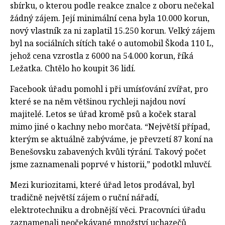
sbírku, o kterou podle reakce znalce z oboru nečekal
žádný zájem. Její minimální cena byla 10.000 korun,
nový vlastník za ni zaplatil 15.250 korun. Velký zájem
byl na sociálních sítích také o automobil Škoda 110 L,
jehož cena vzrostla z 6000 na 54.000 korun, říká
Ležatka. Chtělo ho koupit 36 lidí.
Facebook úřadu pomohl i při umísťování zvířat, pro
které se na něm většinou rychleji najdou noví
majitelé. Letos se úřad kromě psů a koček staral
mimo jiné o kachny nebo morčata. “Největší případ,
kterým se aktuálně zabýváme, je převzetí 87 koní na
Benešovsku zabavených kvůli týrání. Takový počet
jsme zaznamenali poprvé v historii,” podotkl mluvčí.
Mezi kuriozitami, které úřad letos prodával, byl
tradičně největší zájem o ruční nářadí,
elektrotechniku a drobnější věci. Pracovníci úřadu
zaznamenali neočekávané množství uchazečů