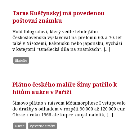
Taras Kuščynskyj má povedenou
poštovní známku
Hold fotografovi, který vedle tehdejšího
Československa vystavoval na přelomu 60. a 70. let
také v Nizozemí, Rakousku nebo Japonsku, vychází
v kategorii “Umělecká díla na známkách“. […]
filatelie
Plátno českého malíře Šímy patřilo k
hitům aukce v Paříži
Šímovo plátno s názvem Métamorphose I vstupovalo
do dražby s odhadem v rozpětí 90.000 až 120.000 eur.
Obraz z roku 1966 ale kupce zaujal natolik, […]
aukce
výtvarné umění