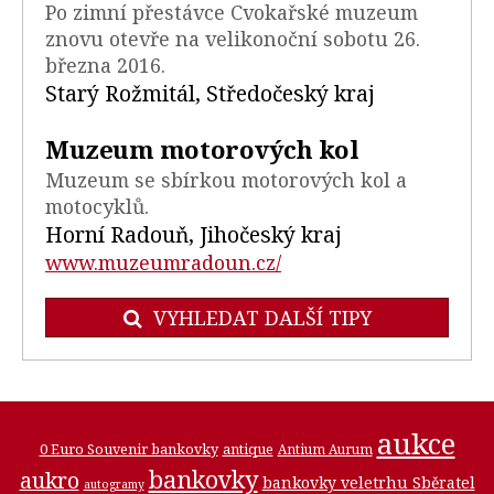
Po zimní přestávce Cvokařské muzeum
znovu otevře na velikonoční sobotu 26.
března 2016.
Starý Rožmitál, Středočeský kraj
Muzeum motorových kol
Muzeum se sbírkou motorových kol a
motocyklů.
Horní Radouň, Jihočeský kraj
www.muzeumradoun.cz/
VYHLEDAT DALŠÍ TIPY
aukce
0 Euro Souvenir bankovky
antique
Antium Aurum
bankovky
aukro
bankovky veletrhu Sběratel
autogramy