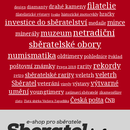
filatelie
drahé kameny
diamanty
design
hračky
historické motocykly
filatelistické výstavy
fosilie
investice do sběratelství
mince
medaile
netradiční
muzeum
minerály
sběratelské obory
numismatika
oldtimery
pohlednice
Poklad
rekordy
poštovní známky
rarity
Praga 2018
veletrh
sběratelské rarity
veletrh
retro
Sběratel
výtvarné
veteráni
výstavy
vinyly
umění
youngtimery
zajímaví sběratelé
zkameněliny
Česká pošta
ČNB
zlato
Zlatá sbírka Václava Zapadlíka