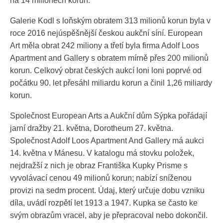
na 14 milionech korun.
Galerie Kodl s loňským obratem 313 milionů korun byla v
roce 2016 nejúspěšnější českou aukční síní. European
Art měla obrat 242 miliony a třetí byla firma Adolf Loos
Apartment and Gallery s obratem mírně přes 200 milionů
korun. Celkový obrat českých aukcí loni loni poprvé od
počátku 90. let přesáhl miliardu korun a činil 1,26 miliardy
korun.
Společnost European Arts a Aukční dům Sýpka pořádají
jarní dražby 21. května, Dorotheum 27. května.
Společnost Adolf Loos Apartment And Gallery má aukci
14. května v Mánesu. V katalogu má stovku položek,
nejdražší z nich je obraz Františka Kupky Prisme s
vyvolávací cenou 49 milionů korun; nabízí sníženou
provizi na sedm procent. Údaj, který určuje dobu vzniku
díla, uvádí rozpětí let 1913 a 1947. Kupka se často ke
svým obrazům vracel, aby je přepracoval nebo dokončil.