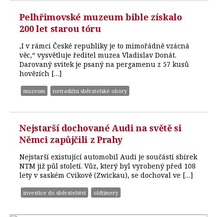
Pelhřimovské muzeum bible získalo
200 let starou tóru
,I v rámci České republiky je to mimořádně vzácná
věc,“ vysvětluje ředitel muzea Vladislav Donát.
Darovaný svitek je psaný na pergamenu z 57 kusů
hovězích […]
muzeum
netradiční sběratelské obory
Nejstarší dochované Audi na světě si
Němci zapůjčili z Prahy
Nejstarší existující automobil Audi je součástí sbírek
NTM již půl století. Vůz, který byl vyrobený před 108
lety v saském Cvikově (Zwickau), se dochoval ve […]
investice do sběratelství
oldtimery