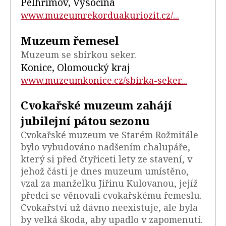
Pelhřimov, Vysočina
www.muzeumrekorduakuriozit.cz/...
Muzeum řemesel
Muzeum se sbírkou seker.
Konice, Olomoucký kraj
www.muzeumkonice.cz/sbirka-seker...
Cvokařské muzeum zahájí
jubilejní pátou sezonu
Cvokařské muzeum ve Starém Rožmitále
bylo vybudováno nadšením chalupáře,
který si před čtyřiceti lety ze stavení, v
jehož části je dnes muzeum umístěno,
vzal za manželku Jiřinu Kulovanou, jejíž
předci se věnovali cvokařskému řemeslu.
Cvokařství už dávno neexistuje, ale byla
by velká škoda, aby upadlo v zapomenutí.