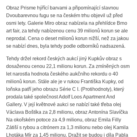
Obraz Prisme hýřící barvami a připomínající slavnou
Dvoubarevnou fugu se na českém trhu objevil už před
osmi lety. Galerie Miro obraz nabízela na přehlídce Brno
art fair, za tehdy nabízenou cenu 39 milionů korun se ale
neprodal. Cena o deset milionů korun nižší, než za jakou
se nabízí dnes, byla tehdy podle odborníků nadsazená.
Tehdy držel rekord českých aukcí jiný Kupkův obraz s
dosaženou cenou 22,1 milionu korun. Za zmíněných osm
let narostla hodnota českého aukčního rekordu o 40
milionů korun. Stále ale je v rukou Františka Kupky, od
loňska patří jeho obrazu Série C I. (Protihodnoty), který
prodala také společnost Adolf Loos Apartment And
Gallery. V její květnové aukci se nabízí také třeba olej
Václava Boštíka za 2,8 milionu, obraz Antonína Slavíčka
Na okořském potoce za 4,9 milionu, obraz Emila Filly
Zátiší s rybou a citrónem za 1,3 milionu nebo olej Kamila
Lhotáka Mír za 1,45 milionu. Dražit se budou i díla Pabla