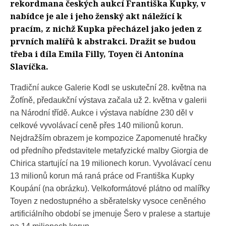
rekordmana českých aukcí Františka Kupky, v
nabídce je ale i jeho ženský akt náležící k
pracím, z nichž Kupka přecházel jako jeden z
prvních malířů k abstrakci. Dražit se budou
třeba i díla Emila Filly, Toyen či Antonína
Slavíčka.
Tradiční aukce Galerie Kodl se uskuteční 28. května na
Žofíně, předaukční výstava začala už 2. května v galerii
na Národní třídě. Aukce i výstava nabídne 230 děl v
celkové vyvolávací ceně přes 140 milionů korun.
Nejdražším obrazem je kompozice Zapomenuté hračky
od předního představitele metafyzické malby Giorgia de
Chirica startující na 19 milionech korun. Vyvolávací cenu
13 milionů korun má raná práce od Františka Kupky
Koupání (na obrázku). Velkoformátové plátno od malířky
Toyen z nedostupného a sběratelsky vysoce ceněného
artificiálního období se jmenuje Šero v pralese a startuje