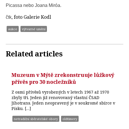
Picassa nebo Joana Miróa.
, foto Galerie Kodl
čtk
aukce
výtvarné umění
Related articles
Muzeum v Mýtě zrekonstruuje lůžkový
přívěs pro 30 nocležníků
Z osmi přívěsů vyrobených v letech 1967 až 1970
zbyly tři. Jeden již renovovaný vlastní ČSAD
Jihotrans. Jeden neopravený je v soukromé sbírce v
Písku. […]
netradiční sběratelské obory
oldtimery