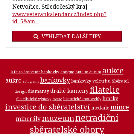
Netvořice, Středočeský kraj
www.veterankalendar.cz/index.php?
id=5&am...
VYHLEDAT DALŠÍ TIPY
aukce
0 Euro Souvenir bankovky
antique
Antium Aurum
bankovky
aukro
bankovky veletrhu Sběratel
autogramy
filatelie
drahé kameny
diamanty
design
hračky
historické motocykly
filatelistické výstavy
fosilie
investice do sběratelství
mince
medaile
netradiční
muzeum
minerály
sběratelské obory