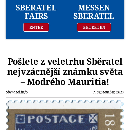
SBERATEL
MESSEN
FAIRS
SBERATEL
ENTER
BETRETEN
Pošlete z veletrhu Sběratel
nejvzácnější známku světa
– Modrého Mauritia!
Sberatel.info
7. September, 2017