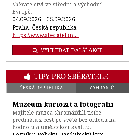
sběratelstvi ve střední a východní
Evropě.
04.09.2026 - 05.09.2026
Praha, Česká republika
https://www.sberatel.inf...
VYHLEDAT DALŠÍ AKCE
TIPY PRO SBĚRATELE
ČESKÁ REPUBLIKA
ZAHRANIČÍ
Muzeum kuriozit a fotografií
Majitelé muzea shromáždili tisíce
předmětů z cest po světě bez ohledu na
hodnotu a uměleckou kvalitu.
Lezník u Poličky, Pardubický kraj