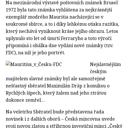
Na mezinárodní výstavě poštovních známek Brusel
1972 byla tato známka vyhlášena za nejkrásnější
exemplář modrého Mauritia nacházející se v
soukromé sbírce, a to i díky lehkému otisku razítka,
který nechává vyniknout kráse jejího obrazu. Letos
uplynulo sto let od úmrtí Ferraryho a toto výročí
připomíná i obálka dne vydání nové známky (tzv.
FDC), na níž je jeho portrét.
Nejslavnějším
českým
majitelem slavné známky byl ale samozřejmě
nešťastný sběratel Maximilán Dráp z komiksu o
Rychlých šípech, který žalem nad jeho ztrátou
dokonce zemřel…
Na veletrhu Sběratel bude představena řada
novinek i z dalších oborů – Česká mincovna uvede
svoji novou zlatou a stříbrnou investiční minci „Český