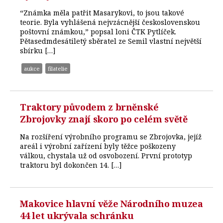
“Známka měla patřit Masarykovi, to jsou takové
teorie. Byla vyhlášená nejvzácnější československou
poštovní známkou,” popsal loni ČTK Pytlíček.
Pětasedmdesátiletý sběratel ze Semil vlastní největší
sbírku […]
aukce
filatelie
Traktory původem z brněnské
Zbrojovky znají skoro po celém světě
Na rozšíření výrobního programu se Zbrojovka, jejíž
areál i výrobní zařízení byly těžce poškozeny
válkou, chystala už od osvobození. První prototyp
traktoru byl dokončen 14. […]
Makovice hlavní věže Národního muzea
44 let ukrývala schránku