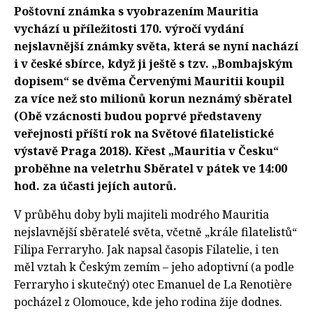
Poštovní známka s vyobrazením Mauritia
vychází u příležitosti 170. výročí vydání
nejslavnější známky světa, která se nyní nachází
i v české sbírce, když ji ještě s tzv. „Bombajským
dopisem“ se dvěma Červenými Mauritii koupil
za více než sto milionů korun neznámý sběratel
(Obě vzácnosti budou poprvé představeny
veřejnosti příští rok na Světové filatelistické
výstavě Praga 2018). Křest „Mauritia v Česku“
proběhne na veletrhu Sběratel v pátek ve 14:00
hod. za účasti jejích autorů.
V průběhu doby byli majiteli modrého Mauritia
nejslavnější sběratelé světa, včetně „krále filatelistů“
Filipa Ferraryho. Jak napsal časopis Filatelie, i ten
měl vztah k Českým zemím – jeho adoptivní (a podle
Ferraryho i skutečný) otec Emanuel de La Renotière
pocházel z Olomouce, kde jeho rodina žije dodnes.