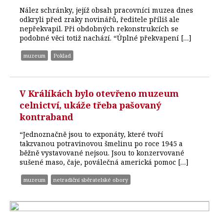
Nález schránky, jejíž obsah pracovníci muzea dnes
odkryli před zraky novinářů, ředitele příliš ale
nepřekvapil. Při obdobných rekonstrukcích se
podobné věci totiž nachází. “Úplné překvapení […]
muzeum
Poklad
V Králíkách bylo otevřeno muzeum
celnictví, ukáže třeba pašovaný
kontraband
“Jednoznačně jsou to exponáty, které tvoří
takzvanou potravinovou šmelinu po roce 1945 a
běžně vystavované nejsou. Jsou to konzervované
sušené maso, čaje, poválečná americká pomoc […]
muzeum
netradiční sběratelské obory