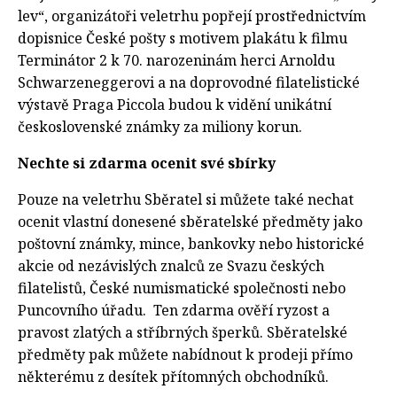
lev“, organizátoři veletrhu popřejí prostřednictvím
dopisnice České pošty s motivem plakátu k filmu
Terminátor 2 k 70. narozeninám herci Arnoldu
Schwarzeneggerovi a na doprovodné filatelistické
výstavě Praga Piccola budou k vidění unikátní
československé známky za miliony korun.
Nechte si zdarma ocenit své sbírky
Pouze na veletrhu Sběratel si můžete také nechat
ocenit vlastní donesené sběratelské předměty jako
poštovní známky, mince, bankovky nebo historické
akcie od nezávislých znalců ze Svazu českých
filatelistů, České numismatické společnosti nebo
Puncovního úřadu. Ten zdarma ověří ryzost a
pravost zlatých a stříbrných šperků. Sběratelské
předměty pak můžete nabídnout k prodeji přímo
některému z desítek přítomných obchodníků.