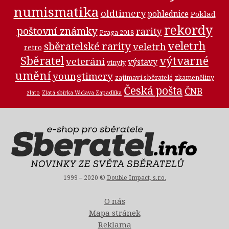
numismatika
oldtimery
pohlednice
Poklad
rekordy
poštovní známky
rarity
Praga 2018
veletrh
sběratelské rarity
veletrh
retro
Sběratel
výtvarné
veteráni
výstavy
vinyly
umění
youngtimery
zajímaví sběratelé
zkameněliny
Česká pošta
ČNB
zlato
Zlatá sbírka Václava Zapadlíka
1999 – 2020 ©
Double Impact, s.r.o.
O nás
Mapa stránek
Reklama