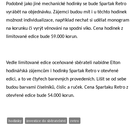
Podobně jako jiné mechanické hodinky se bude Spartak Retro
vyrábět na objednávku. Zájemci budou mít i u těchto hodinek
možnost individualizace, například nechat si udělat monogram
na korunku či vyrýt věnování na spodní víko. Cena hodinek z
limitované edice bude 59.000 korun.
Vedle limitované edice oceňované sběrateli nabídne Elton
hodinářská zájemcům i hodinky Spartak Retro v otevřené
edici, a to ve čtyřech barevných provedeních. Lišit se od sebe
budou barvami číselníků, číslic a ruček. Cena Spartaku Retro z
otevřené edice bude 54.000 korun.
hodinky
investice do sběratelství
retro