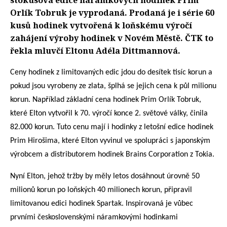
stokusová edice náramkových hodinek Prim
Orlík Tobruk je vyprodaná. Prodaná je i série 60
kusů hodinek vytvořená k loňskému výročí
zahájení výroby hodinek v Novém Městě. ČTK to
řekla mluvčí Eltonu Adéla Dittmannová.
Ceny hodinek z limitovaných edic jdou do desítek tisíc korun a
pokud jsou vyrobeny ze zlata, šplhá se jejich cena k půl milionu
korun. Například základní cena hodinek Prim Orlík Tobruk,
které Elton vytvořil k 70. výročí konce 2. světové války, činila
82.000 korun. Tuto cenu mají i hodinky z letošní edice hodinek
Prim Hirošima, které Elton vyvinul ve spolupráci s japonským
výrobcem a distributorem hodinek Brains Corporation z Tokia.
Nyní Elton, jehož tržby by měly letos dosáhnout úrovně 50
milionů korun po loňských 40 milionech korun, připravil
limitovanou edici hodinek Spartak. Inspirovaná je vůbec
prvními československými náramkovými hodinkami