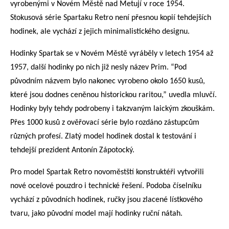
vyrobenými v Novém Městě nad Metují v roce 1954.
Stokusová série Spartaku Retro není přesnou kopií tehdejších
hodinek, ale vychází z jejich minimalistického designu.
Hodinky Spartak se v Novém Městě vyráběly v letech 1954 až
1957, další hodinky po nich již nesly název Prim. “Pod
původním názvem bylo nakonec vyrobeno okolo 1650 kusů,
které jsou dodnes ceněnou historickou raritou,” uvedla mluvčí.
Hodinky byly tehdy podrobeny i takzvaným laickým zkouškám.
Přes 1000 kusů z ověřovací série bylo rozdáno zástupcům
různých profesí. Zlatý model hodinek dostal k testování i
tehdejší prezident Antonín Zápotocký.
Pro model Spartak Retro novoměstští konstruktéři vytvořili
nové ocelové pouzdro i technické řešení. Podoba číselníku
vychází z původních hodinek, ručky jsou zlacené lístkového
tvaru, jako původní model mají hodinky ruční nátah.