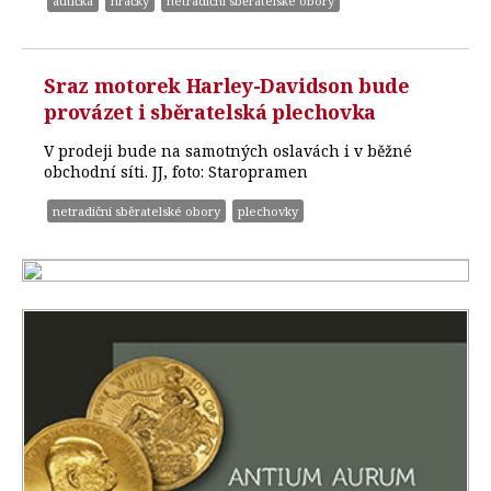
autíčka
hračky
netradiční sběratelské obory
Sraz motorek Harley-Davidson bude
provázet i sběratelská plechovka
V prodeji bude na samotných oslavách i v běžné
obchodní síti. JJ, foto: Staropramen
netradiční sběratelské obory
plechovky