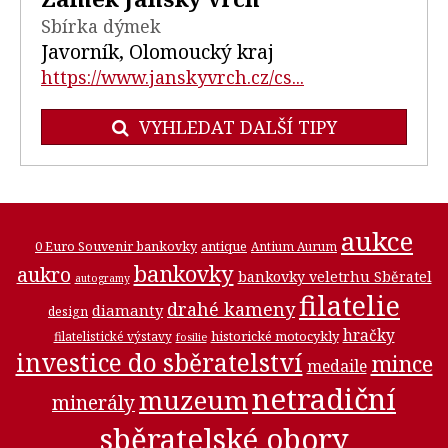
Sbírka dýmek
Javorník, Olomoucký kraj
https://www.janskyvrch.cz/cs...
VYHLEDAT DALŠÍ TIPY
aukce
0 Euro Souvenir bankovky
antique
Antium Aurum
bankovky
aukro
bankovky veletrhu Sběratel
autogramy
filatelie
drahé kameny
diamanty
design
hračky
historické motocykly
filatelistické výstavy
fosilie
investice do sběratelství
mince
medaile
netradiční
muzeum
minerály
sběratelské obory