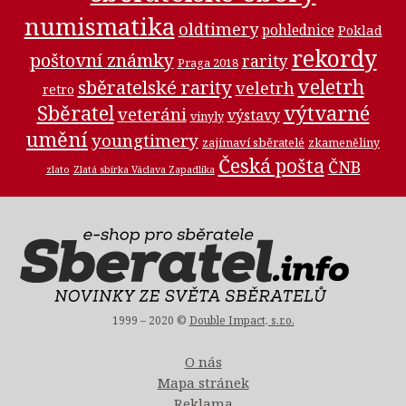
numismatika
oldtimery
pohlednice
Poklad
rekordy
poštovní známky
rarity
Praga 2018
veletrh
sběratelské rarity
veletrh
retro
Sběratel
výtvarné
veteráni
výstavy
vinyly
umění
youngtimery
zajímaví sběratelé
zkameněliny
Česká pošta
ČNB
zlato
Zlatá sbírka Václava Zapadlíka
1999 – 2020 ©
Double Impact, s.r.o.
O nás
Mapa stránek
Reklama