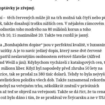
optávky je zřejmý.
í – těch červených může jít na trh možná tak čtyři nebo pě
R, takže dosahují trošku nižších cen. V nějakém rámcovém
hodnotím toho modrého na 80 miliónů korun a toho
h 10, 15 maximálně 20. Takže ten rozdíl je jasný.
na „Bombajském dopise“ jsou v perfektní kvalitě, v luxusní
razítky. A je to navíc jediný dopis, který nese dvě červené
patřil neslavnějším osobnostem světové filatelie (Alfred
d Weill a jiní). Kdybychom vycházeli z katalogových cen, 
,2 milionu liber. Když byl naposledy před zhruba 50 lety na
ice, tak se prodal za 380 tisíc dolarů. Tehdy to byla nejvyš
latelistickou položku všech dob. Takže zaznamenal rekordn
 nebyl na veřejném trhu, několikrát změnil v privátních
až teď se objevil na veřejnosti. Takže se dá říct, že ta cen
, což bylo dáno i tím, že se prodával ve Švýcarsku a ne v US