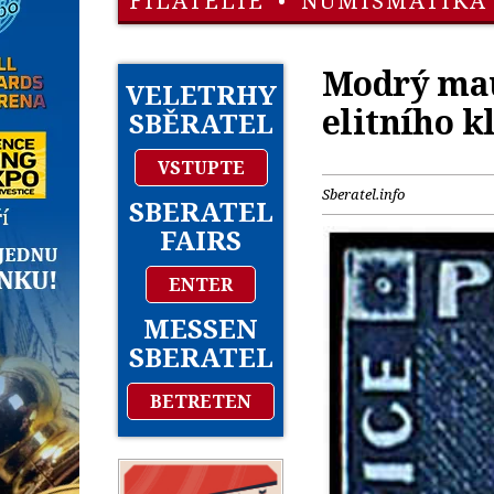
FILATELIE
•
NUMISMATIKA
Modrý mau
VELETRHY
elitního k
SBĚRATEL
VSTUPTE
Sberatel.info
SBERATEL
FAIRS
ENTER
MESSEN
SBERATEL
BETRETEN