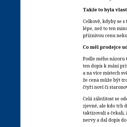
Takže to byla vla
Celkově, kdyby se s
lépe, než to ten min
příznivou cenu neko
Co měl prodejce ud
Podle mého názoru 
ten dopis k mání pri
a na více místech sv
že cena může být tro
čtyři noví či starono
Celá záležitost se o
zjevné, ale kdo trh d
taktizovali a čekali
nervy a dal dopis do