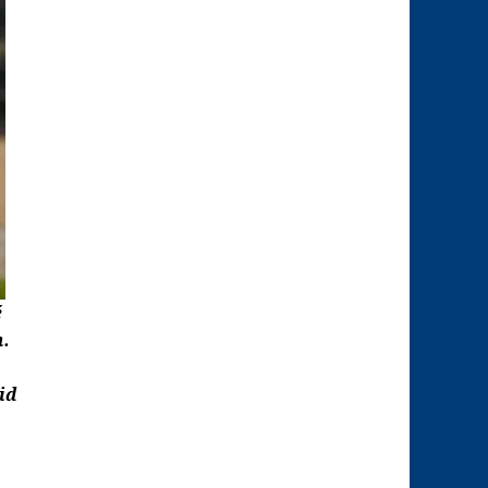
é
h.
id