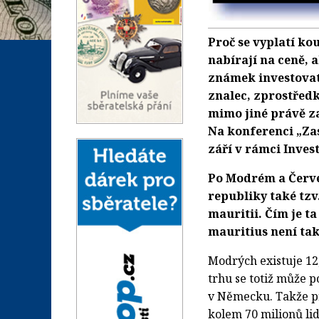
Proč se vyplatí k
nabírají na ceně, 
známek investovat
znalec, zprostředko
mimo jiné právě z
Na konferenci „Zas
září v rámci Inves
Po Modrém a Červe
republiky také tzv
mauritii. Čím je t
mauritius není ta
Modrých existuje 12,
trhu se totiž může po
v Německu. Takže pro
kolem 70 milionů lid