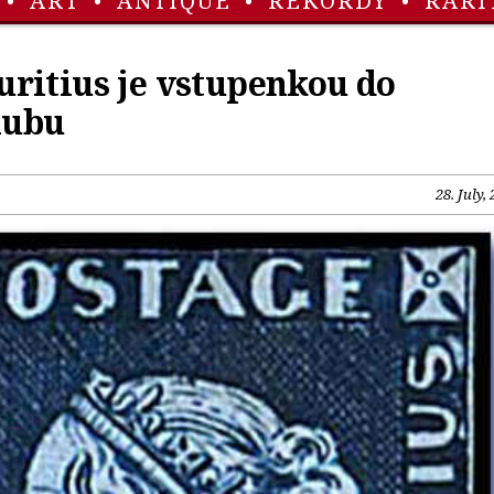
•
ART
•
ANTIQUE
•
REKORDY
•
RARI
ritius je vstupenkou do
lubu
28. July,