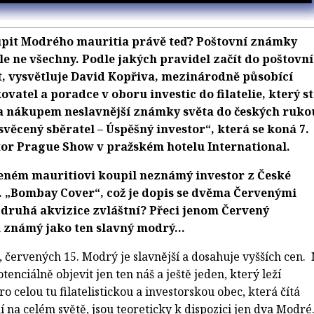
oupit Modrého mauritia právě teď? Poštovní známky
ale ne všechny. Podle jakých pravidel začít do poštovn
, vysvětluje David Kopřiva, mezinárodně působící
vatel a poradce v oboru investic do filatelie, který st
a nákupem neslavnější známky světa do českých ruko
věcený sběratel – Úspěšný investor“, která se koná 7.
tor Prague Show v pražském hotelu International.
ném mauritiovi koupil neznámý investor z České
. „Bombay Cover“, což je dopis se dvěma Červenými
a druhá akvizice zvláštní? Přeci jenom Červený
k známý jako ten slavný modrý…
 červených 15. Modrý je slavnější a dosahuje vyšších cen.
tenciálně objevit jen ten náš a ještě jeden, který leží
 celou tu filatelistickou a investorskou obec, která čítá
í na celém světě, jsou teoreticky k dispozici jen dva Modré