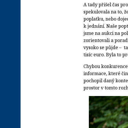
A tady přišel čas p
spekulovala na to, ž
poplatku, nebo dojed
k jednání. Naše pop
jsme na aukci na pol
zorientovali a poradi
vysoko se půjde – t
tisíc euro. Byla to 
Chybou konkurence t
informace, které čin
pochopil daný konte
prostor v tomto rozh