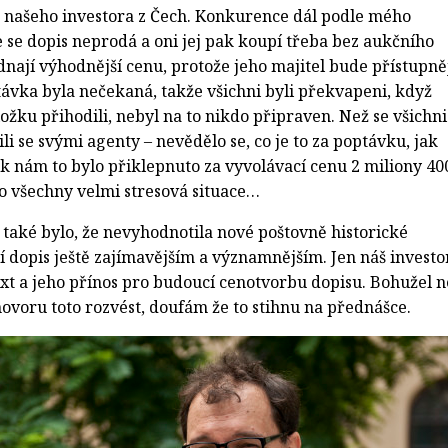
ro našeho investora z Čech. Konkurence dál podle mého
e se dopis neprodá a oni jej pak koupí třeba bez aukčního
nají výhodnější cenu, protože jeho majitel bude přístupně
távka byla nečekaná, takže všichni byli překvapeni, když
ožku přihodili, nebyl na to nikdo připraven. Než se všichni
li se svými agenty – nevědělo se, co je to za poptávku, jak
ak nám to bylo přiklepnuto za vyvolávací cenu 2 miliony 40
pro všechny velmi stresová situace…
aké bylo, že nevyhodnotila nové poštovně historické
í dopis ještě zajímavějším a významnějším. Jen náš investo
xt a jeho přínos pro budoucí cenotvorbu dopisu. Bohužel n
ovoru toto rozvést, doufám že to stihnu na přednášce.