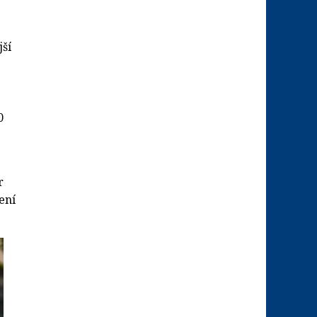
jší
0
r
ení