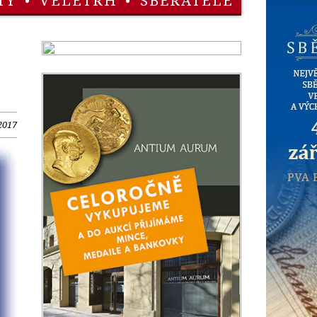
TY
•
VELETRH
•
SBĚRATELÉ
 2017