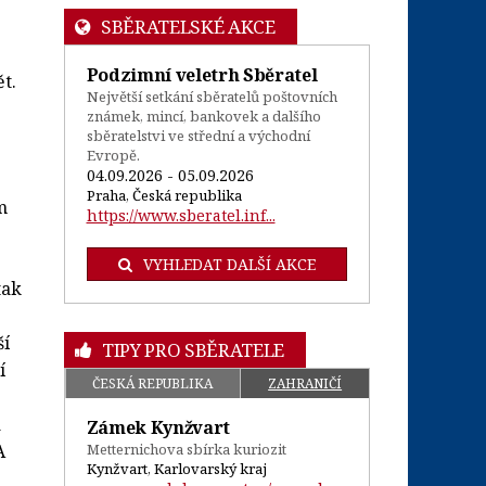
SBĚRATELSKÉ AKCE
Podzimní veletrh Sběratel
t.
Největší setkání sběratelů poštovních
známek, mincí, bankovek a dalšího
sběratelstvi ve střední a východní
Evropě.
04.09.2026 - 05.09.2026
Praha, Česká republika
m
https://www.sberatel.inf...
VYHLEDAT DALŠÍ AKCE
tak
ší
TIPY PRO SBĚRATELE
í
ČESKÁ REPUBLIKA
ZAHRANIČÍ
a
Zámek Kynžvart
A
Metternichova sbírka kuriozit
Kynžvart, Karlovarský kraj