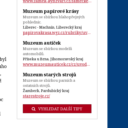
www.zamek-kynzvart.cz/zamecke-sbirky.php...
Muzeum papírové krásy
Muzeum se sbírkou blahopřejných
pohlednic.
Liberec - Machnín, Liberecký kraj
papirovakrasa.wgz.cz/rubriky/uvod...
Muzeum autíček
Muzeum se sbírkou modelů
automobilů.
byl
Příseka u Brna, Jihomoravský kraj
www.muzeumauticek.cz/cz/uvodni-stranka.h...
ouho
,
Muzeum starých strojů
ž
Muzeum se sbírkou parních a
ostatních strojů.
Žamberk, Pardubický kraj
starestroje.cz/
oc
VYHLEDAT DALŠÍ TIPY
l