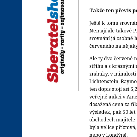
Takže ten převis p
Ještě k tomu srovnán
Nemají ale takové P
srovnání já osobně 
červeného na nějakýc
Ale ty dva červené 
střihu a s krásnými 
známky, v minulosti 
Lichtenstein, Raymon
ten dopis stojí asi 5
veřejné aukci v Amer
dosažená cena za fi
výsledek, pak 50 let
obchodech majitele a 
byla velice příznivá
nebo v Londýně.