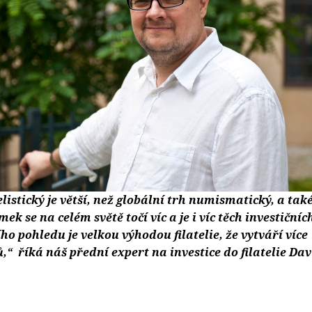
elistický je větší, než globální trh numismatický, a tak
ek se na celém světě točí víc a je i víc těch investičníc
o pohledu je velkou výhodou filatelie, že vytváří více
“ říká náš přední expert na investice do filatelie Dav