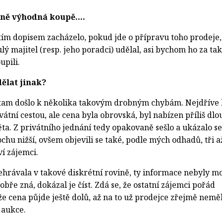
stně výhodná koupě….
 tím dopisem zacházelo, pokud jde o přípravu toho prodeje,
ulý majitel (resp. jeho poradci) udělal, asi bychom ho za tak
upili.
ělat jinak?
tam došlo k několika takovým drobným chybám. Nejdříve 
vátní cestou, ale cena byla obrovská, byl nabízen příliš dl
ěta. Z privátního jednání tedy opakovaně sešlo a ukázalo se
chu nižší, ovšem objevili se také, podle mých odhadů, tři a
ví zájemci.
dehrávala v takové diskrétní rovině, ty informace nebyly m
obře zná, dokázal je číst. Zdá se, že ostatní zájemci pořád
, že cena půjde ještě dolů, až na to už prodejce zřejmě nemě
 aukce.