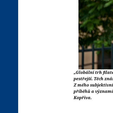
„Globální trh filat
pestřejší. Těch znám
Z mého subjektivníh
příběhů a významů,
Kopřiva.