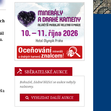
ích
ál
u.
SBĚRATELSKÉ AUKCE
Bohužel, žádné blížící se aukce nebyly
nalezeny.
 Na
VYHLEDAT DALŠÍ AUKCE
.