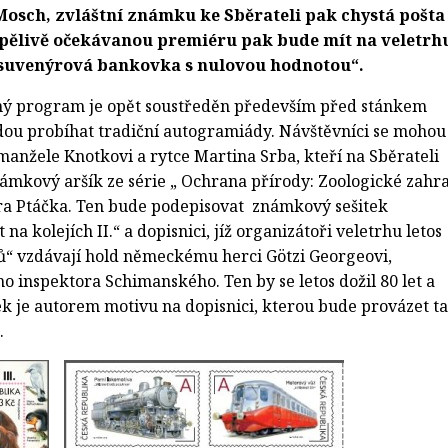
osch, zvláštní známku ke Sběrateli pak chystá pošta
pělivě očekávanou premiéru pak bude mít na veletrh
 suvenýrová bankovka s nulovou hodnotou“.
ý program je opět soustředěn především před stánkem
dou probíhat tradiční autogramiády. Návštěvníci se mohou
 manžele Knotkovi a rytce Martina Srba, kteří na Sběrateli
ámkový aršík ze série „ Ochrana přírody: Zoologické zahr
tra Ptáčka. Ten bude podepisovat známkový sešitek
na kolejích II.“ a dopisnici, jíž organizátoři veletrhu letos
iků“ vzdávají hold německému herci Götzi Georgeovi,
ho inspektora Schimanského. Ten by se letos dožil 80 let a
ek je autorem motivu na dopisnici, kterou bude provázet t
.