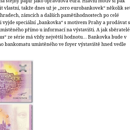
 na stejný papír jako opravdová eura. Hlavní motiv si pak
t vlastní, takže dnes už je „zero eurobankovek“ několik se
 hradech, zámcích a dalších pamětihodnostech po celé
i vyjde speciální „bankovka“ s motivem Prahy a prodávat 
ístěného přímo u informací na výstavišti. A jak sběratelé
kus“ ze série má vždy největší hodnotu… Bankovka bude v
ího bankomatu umístěného ve foyer výstaviště hned vedle