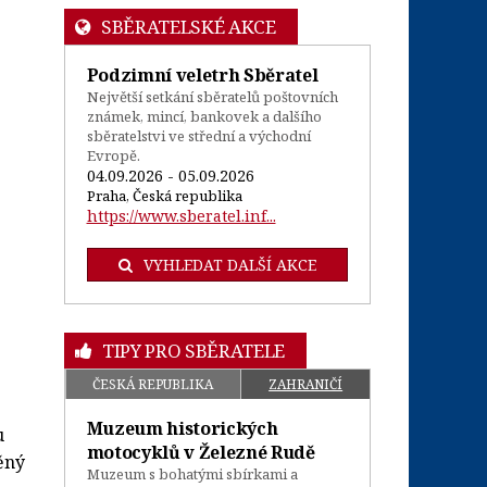
SBĚRATELSKÉ AKCE
Podzimní veletrh Sběratel
Největší setkání sběratelů poštovních
známek, mincí, bankovek a dalšího
sběratelstvi ve střední a východní
Evropě.
04.09.2026 - 05.09.2026
Praha, Česká republika
https://www.sberatel.inf...
VYHLEDAT DALŠÍ AKCE
TIPY PRO SBĚRATELE
ČESKÁ REPUBLIKA
ZAHRANIČÍ
Muzeum historických
u
motocyklů v Železné Rudě
ěný
Muzeum s bohatými sbírkami a