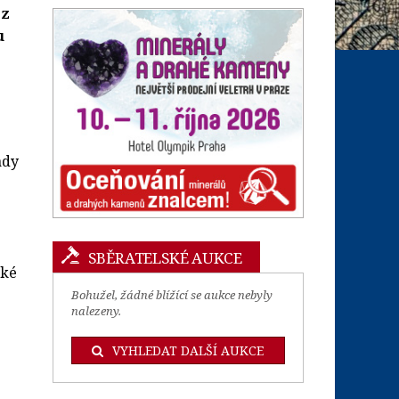
 z
u
ady
SBĚRATELSKÉ AUKCE
aké
Bohužel, žádné blížící se aukce nebyly
nalezeny.
VYHLEDAT DALŠÍ AUKCE