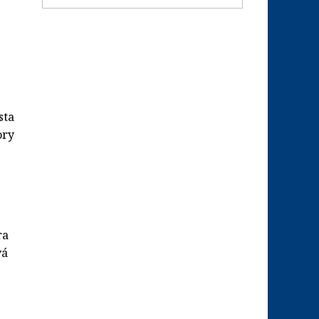
sta
ory
ra
vá