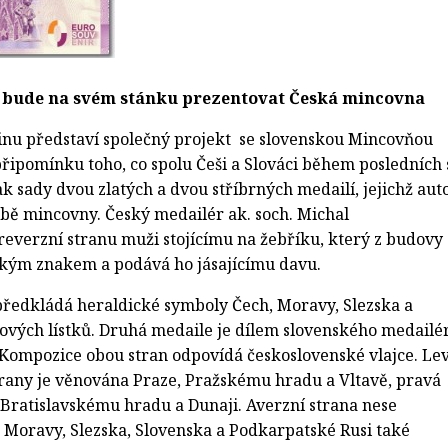
 bude na svém stánku prezentovat Česká mincovna
inu představí společný projekt se slovenskou Mincovňou
řipomínku toho, co spolu Češi a Slováci během posledních 
tak sady dvou zlatých a dvou stříbrných medailí, jejichž aut
bě mincovny. Český medailér ak. soch. Michal
reverzní stranu muži stojícímu na žebříku, který z budovy
uským znakem a podává ho jásajícímu davu.
předkládá heraldické symboly Čech, Moravy, Slezska a
pových lístků. Druhá medaile je dílem slovenského medailé
Kompozice obou stran odpovídá československé vlajce. Le
trany je věnována Praze, Pražskému hradu a Vltavě, pravá
 Bratislavskému hradu a Dunaji. Averzní strana nese
 Moravy, Slezska, Slovenska a Podkarpatské Rusi také