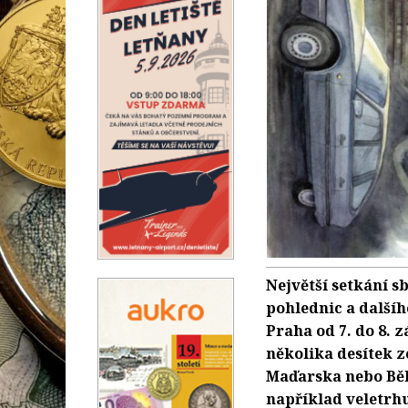
Největší setkání 
pohlednic a dalšíh
Praha od 7. do 8. 
několika desítek z
Maďarska nebo Běl
například veletrh