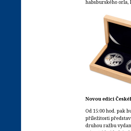
habsburského orla, k
Novou edici České
Od 15:00 hod. pak b
příležitosti předsta
druhou ražbu vydano