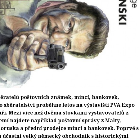
sběratelů poštovních známek, mincí, bankovek,
o sběratelství proběhne letos na výstavišti PVA Expo
září. Mezi více než dvěma stovkami vystavovatelů z
emí najdete například poštovní správy z Malty,
oruska a přední prodejce mincí a bankovek. Poprvé s
u účastní velký německý obchodník s historickými