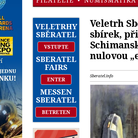
FILATELIE
•
NUMISMATIKA
Veletrh Sb
VELETRHY
sbírek, p
SBĚRATEL
Schimansk
VSTUPTE
nulovou „
SBERATEL
FAIRS
Sberatel.info
ENTER
MESSEN
SBERATEL
BETRETEN