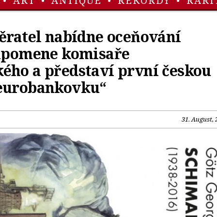
•
ART
•
ANTIQUE
•
REKORDY
•
RARI
ěratel nabídne oceňování
řipomene komisaře
ého a představí první českou
eurobankovku“
31. August, 