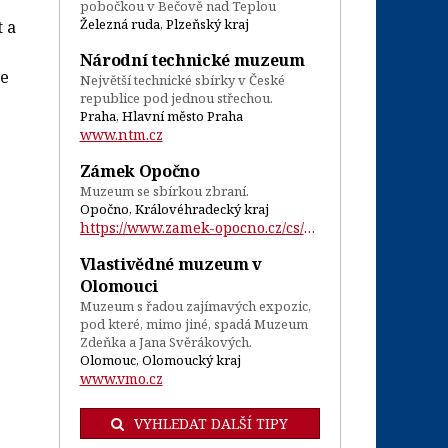
pobočkou v Bečově nad Teplou
Železná ruda, Plzeňský kraj
t a
Národní technické muzeum
se
Největší technické sbírky v České
republice pod jednou střechou.
Praha, Hlavní město Praha
www.ntm.cz
Zámek Opočno
Muzeum se sbírkou zbraní.
Opočno, Královéhradecký kraj
https://www.zamek-opocno.cz/cs/o-zamku/e...
Vlastivědné muzeum v
Olomouci
Muzeum s řadou zajímavých expozic,
pod které, mimo jiné, spadá Muzeum
Zdeňka a Jana Svěrákových.
Olomouc, Olomoucký kraj
www.vmo.cz
VYHLEDAT DALŠÍ TIPY