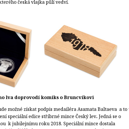
terého česká vlajka půlí vedví.
ho lva doprovodí komiks o Bruncvíkovi
ude možné získat podpis medailéra Asamata Baltaeva a to 
vení speciální edice stříbrné mince Český lev
.
Jedná se o
u k jubilejnímu roku 2018. Speciální mince dostala