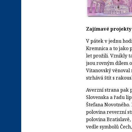
Zajímavé projekty
V pátek v jednu hod
Kremnica a to jako p
let prožili. Vznikly 
jsou rovným dílem o
Vitanovský věnoval 
strhává štít s rako
Averzní strana pak 
Slovenska a řadu li
Štefana Novotného. 
polovina reverzní s
polovina Bratislavě,
vedle symbolů Čech,