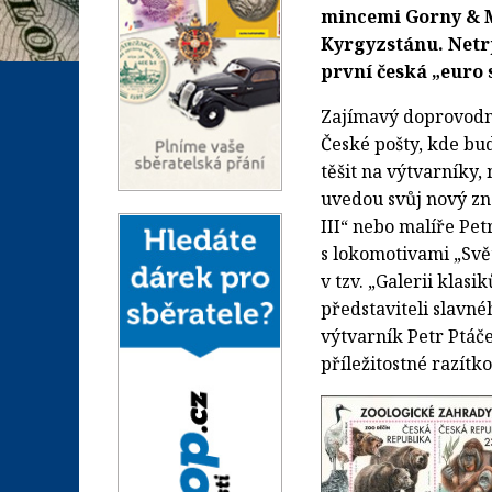
mincemi Gorny & M
Kyrgyzstánu. Netr
první česká „euro
Zajímavý doprovodn
České pošty, kde bu
těšit na výtvarníky,
uvedou svůj nový zn
III“ nebo malíře Pe
s lokomotivami „Svět 
v tzv. „Galerii klas
představiteli slavné
výtvarník Petr Ptáč
příležitostné razítko