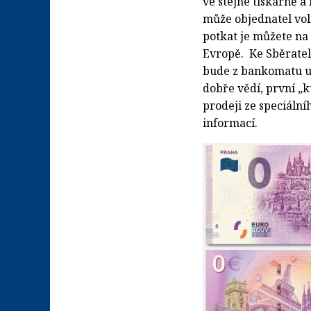
ve stejné tiskárně a
může objednatel voli
potkat je můžete na
Evropě. Ke Sběratel
bude z bankomatu um
dobře vědí, první „
prodeji ze speciáln
informací.