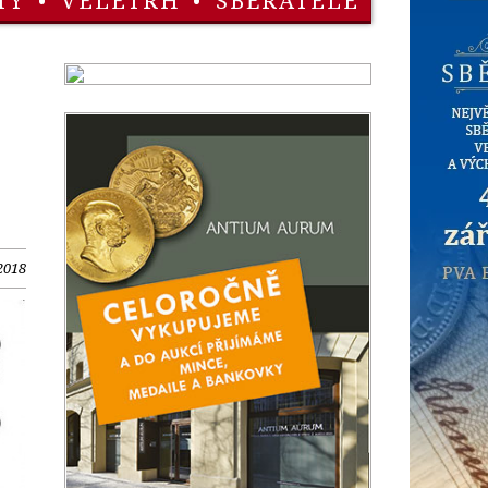
TY
•
VELETRH
•
SBĚRATELÉ
2018