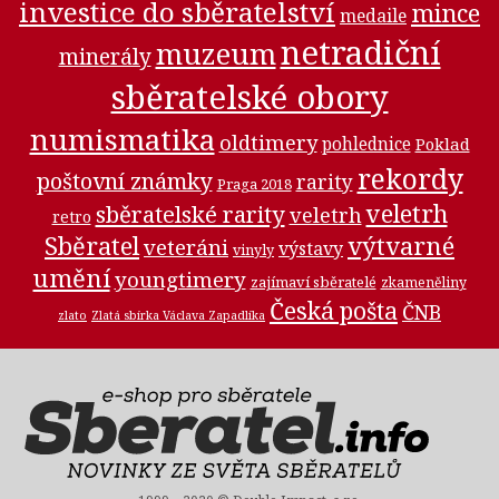
investice do sběratelství
mince
medaile
netradiční
muzeum
minerály
sběratelské obory
numismatika
oldtimery
pohlednice
Poklad
rekordy
poštovní známky
rarity
Praga 2018
veletrh
sběratelské rarity
veletrh
retro
Sběratel
výtvarné
veteráni
výstavy
vinyly
umění
youngtimery
zajímaví sběratelé
zkameněliny
Česká pošta
ČNB
zlato
Zlatá sbírka Václava Zapadlíka