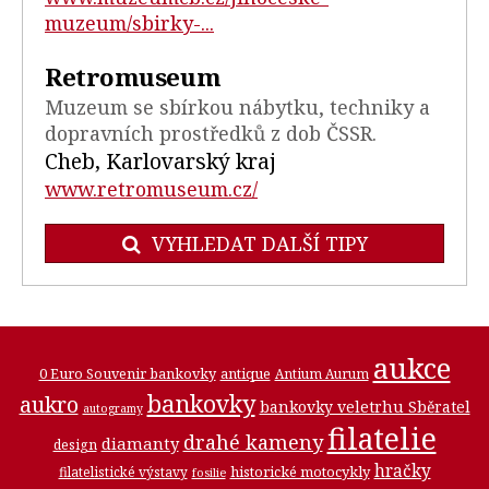
muzeum/sbirky-...
Retromuseum
Muzeum se sbírkou nábytku, techniky a
dopravních prostředků z dob ČSSR.
Cheb, Karlovarský kraj
www.retromuseum.cz/
VYHLEDAT DALŠÍ TIPY
aukce
0 Euro Souvenir bankovky
antique
Antium Aurum
bankovky
aukro
bankovky veletrhu Sběratel
autogramy
filatelie
drahé kameny
diamanty
design
hračky
historické motocykly
filatelistické výstavy
fosilie