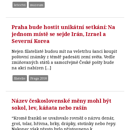
letectví
muzeum
Praha bude hostit unikátní setkání: Na
jednom místě se sejde Irán, Izrael a
Severní Korea
Nejen filatelisté budou mít na veletrhu šanci koupit
poštovní známky z téměř padesáti zemí světa. Vedle
zmiňovaných států a samozřejmě České pošty bude
na akci nabízen […]
filatelie
Praga 2018
Název československé měny mohl být
sokol, lev, káňata nebo rašín
“Kromě franků se uvažovalo rovněž o názvu denár,
groš, tolar, hřivna, brky, drápky, stotinky nebo řepy.
Nakonec však přesto bylo přistoupeno k