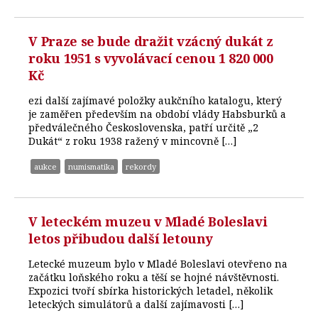
V Praze se bude dražit vzácný dukát z
roku 1951 s vyvolávací cenou 1 820 000
Kč
ezi další zajímavé položky aukčního katalogu, který
je zaměřen především na období vlády Habsburků a
předválečného Československa, patří určitě „2
Dukát“ z roku 1938 ražený v mincovně […]
aukce
numismatika
rekordy
V leteckém muzeu v Mladé Boleslavi
letos přibudou další letouny
Letecké muzeum bylo v Mladé Boleslavi otevřeno na
začátku loňského roku a těší se hojné návštěvnosti.
Expozici tvoří sbírka historických letadel, několik
leteckých simulátorů a další zajímavosti […]