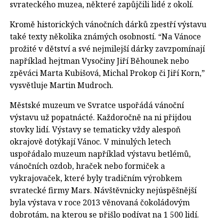
svrateckého muzea, některé zapůjčili lidé z okolí.
Kromě historických vánočních dárků zpestří výstavu
také texty několika známých osobností. “Na Vánoce
prožité v dětství a své nejmilejší dárky zavzpomínají
například hejtman Vysočiny Jiří Běhounek nebo
zpěváci Marta Kubišová, Michal Prokop či Jiří Korn,”
vysvětluje Martin Mudroch.
Městské muzeum ve Svratce uspořádá vánoční
výstavu už popatnácté. Každoročně na ni přijdou
stovky lidí. Výstavy se tematicky vždy alespoň
okrajově dotýkají Vánoc. V minulých letech
uspořádalo muzeum například výstavu betlémů,
vánočních ozdob, hraček nebo formiček a
vykrajovaček, které byly tradičním výrobkem
svratecké firmy Mars. Návštěvnicky nejúspěšnější
byla výstava v roce 2013 věnovaná čokoládovým
dobrotám, na kterou se přišlo podívat na 1 500 lidí.