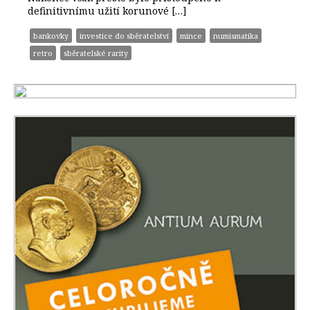
definitivnímu užití korunové […]
bankovky
investice do sběratelství
mince
numismatika
retro
sběratelské rarity