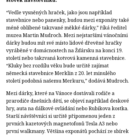
“Vedle vysněných hraček, jako jsou například
stavebnice nebo panenky, budou mezi exponáty také
méně oblíbené takzvané měkké dárky,” říká ředitel
muzea Martin Mudroch. Mezi nejstaršími vánočními
dárky budou mít své místo lidové dřevěné hračky
vyráběné v domácnostech na Žďársku na konci 19.
století nebo takzvaná kotvová kamenná stavebnice.
“Kluky bez rozdílu věku bude určitě zajímat
německá stavebnice Merklin z 20. let minulého
století podobná našemu Merkuru,” dodává Mudroch.
Mezi dárky, které na Vánoce dostávali rodiče a
prarodiče dnešních dětí, se objeví například deskové
hry, auta na dálkové ovládání nebo Rubikova kostka.
Starší návštěvníci si určitě připomenou jeden z
prvních kazetových magnetofonů Tesla A3 nebo
první walkmany. Většina exponátů pochází ze sbírek