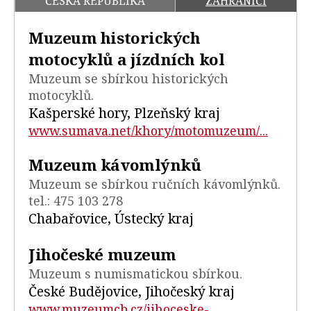
ČESKÁ REPUBLIKA
ZAHRANIČÍ
Muzeum historických
motocyklů a jízdních kol
Muzeum se sbírkou historických
motocyklů.
Kašperské hory, Plzeňský kraj
www.sumava.net/khory/motomuzeum/...
Muzeum kávomlýnků
Muzeum se sbírkou ručních kávomlýnků.
tel.: 475 103 278
Chabařovice, Ústecký kraj
Jihočeské muzeum
Muzeum s numismatickou sbírkou.
České Budějovice, Jihočeský kraj
www.muzeumcb.cz/jihoceske-