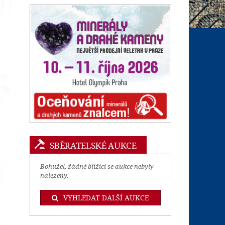
SBĚRATELSKÉ AUKCE
Bohužel, žádné blížící se aukce nebyly
nalezeny.
VYHLEDAT DALŠÍ AUKCE