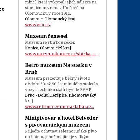
mincí, které vykopal jejich nálezce na
šibeničním vrchu v Uničově na
ze
Olomoucku v roce 1911.
Olomouc, Olomoucký kraj
www.vmo.cz
Muzeum řemesel
Muzeum se sbírkou seker.
Konice, Olomoucký kraj
www.muzeumkonice.cz/sbirka-seker...
Retro muzeum Na statku v
Brně
Muzeum prezentuje běžný život z
období 50. až 90. let minulého století a
vozy a techniku států bývalé RVHP.
Brno - Dolní Heršpice, Jihomoravský
kraj
www.retromuzeumnastatku.cz...
Minipivovar a hotel Belveder
s pivovarnickým muzeem
Přijeďte ochutnat železnorudské pivo
do hotelu, jehož majitel je velkým