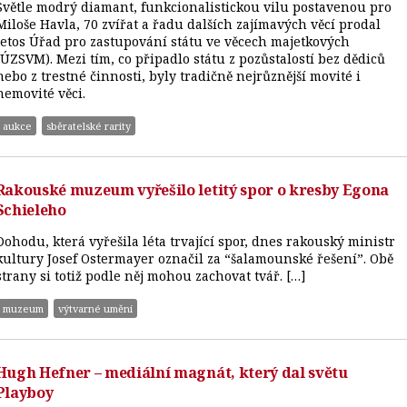
Světle modrý diamant, funkcionalistickou vilu postavenou pro
Miloše Havla, 70 zvířat a řadu dalších zajímavých věcí prodal
letos Úřad pro zastupování státu ve věcech majetkových
(ÚZSVM). Mezi tím, co připadlo státu z pozůstalostí bez dědiců
nebo z trestné činnosti, byly tradičně nejrůznější movité i
nemovité věci.
aukce
sběratelské rarity
Rakouské muzeum vyřešilo letitý spor o kresby Egona
Schieleho
Dohodu, která vyřešila léta trvající spor, dnes rakouský ministr
kultury Josef Ostermayer označil za “šalamounské řešení”. Obě
strany si totiž podle něj mohou zachovat tvář. […]
muzeum
výtvarné umění
Hugh Hefner – mediální magnát, který dal světu
Playboy