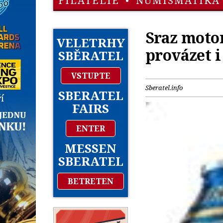
FILATELIE
•
NUMISMATIKA
Sraz moto
VELETRHY
provázet i
SBĚRATEL
VSTUPTE
Sberatel.info
SBERATEL
FAIRS
ENTER
MESSEN
SBERATEL
BETRETEN