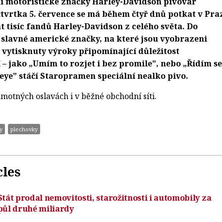
í motoristické značky Harley-Davidson pivovar
tvrtka 5. července se má během čtyř dnů potkat v Pra
át tisíc fandů Harley-Davidson z celého světa. Do
 slavné americké značky, na které jsou vyobrazeni
vytisknuty výroky připomínající důležitost
– jako „Umím to rozjet i bez promile”, nebo „Řídím se
ye” stáčí Staropramen speciální nealko pivo.
motných oslavách i v běžné obchodní síti.
y
plechovky
cles
Stát prodal nemovitosti, starožitnosti i automobily za
půl druhé miliardy