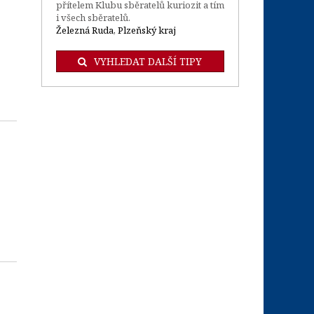
přítelem Klubu sběratelů kuriozit a tím
i všech sběratelů.
Železná Ruda, Plzeňský kraj
VYHLEDAT DALŠÍ TIPY