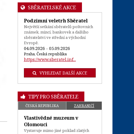
SBĚRATELSKÉ AKCE
Podzimní veletrh Sběratel
Největší setkání sběratelů poštovních
známek, mincí, bankovek a dalšího
sběratelstvi ve střední a východní
Evropě.
04.09.2026 - 05.09.2026
Praha, Česká republika
https://www.sberatel.inf...
VYHLEDAT DALŠÍ AKCE
TIPY PRO SBĚRATELE
ČESKÁ REPUBLIKA
ZAHRANIČÍ
Vlastivědné muzeum v
Olomouci
Vystavuje mimo jiné poklad zlatých