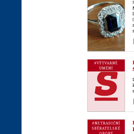
#VÝTVARNÉ
UMĚNÍ
#NETRADIČNÍ
SBĚRATELSKÉ
OBORY