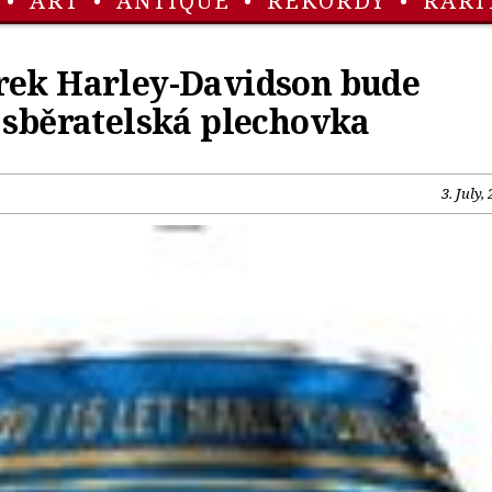
•
ART
•
ANTIQUE
•
REKORDY
•
RARI
rek Harley-Davidson bude
 sběratelská plechovka
3. July,