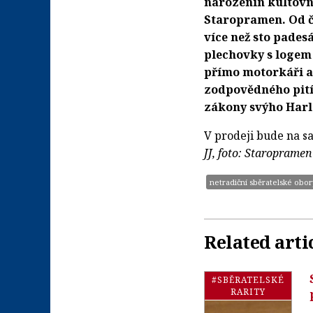
narozenin kultovn
Staropramen. Od č
více než sto pades
plechovky s logem
přímo motorkáři a 
zodpovědného pití 
zákony svýho Harle
V prodeji bude na sa
JJ, foto: Staropramen
netradiční sběratelské obor
Related arti
#SBĚRATELSKÉ
RARITY