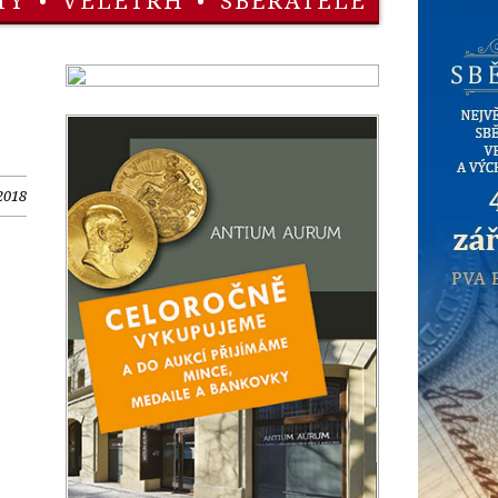
TY
•
VELETRH
•
SBĚRATELÉ
 2018