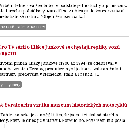
Příběh Hefnerova života byl v podstatě jednoduchý a přímočarý,
ale i trochu pohádkový. Narodil se v Chicagu do konzervativní
metodistické rodiny. “Objetí žen jsem si […]
netradiční sběratelské obory
Pro TV sérii o Elišce Junkové se chystají repliky vozů
Bugatti
Životní příběh Elišky Junkové (1900 až 1994) se odehrával v
mnoha zemích Evropy, produkce nyní jedná se zahraničními
partnery především v Německu, Itálii a Francii. […]
youngtimery
Ve Svratouchu vzniká muzeum historických motocyklů
“Tahle motorka je cennější i tím, že jsem ji získal od starého
dědy, který je dnes již v ústavu. Potěšilo ho, když jsem mu poslal
[…]