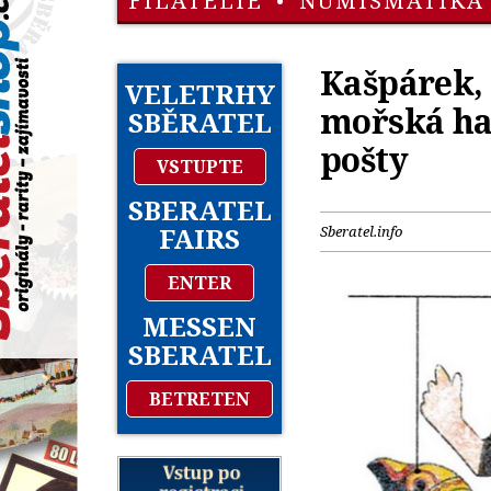
FILATELIE
•
NUMISMATIKA
Kašpárek, 
VELETRHY
mořská ha
SBĚRATEL
pošty
VSTUPTE
SBERATEL
FAIRS
Sberatel.info
ENTER
MESSEN
SBERATEL
BETRETEN