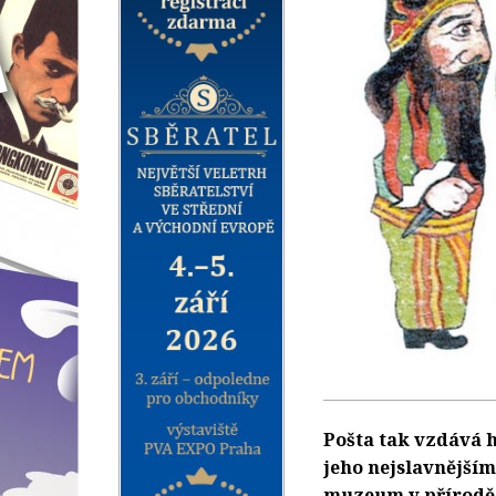
Pošta tak vzdává 
jeho nejslavnější
muzeum v přírodě