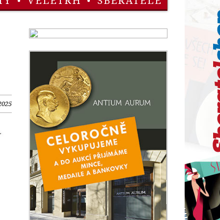
TY
•
VELETRH
•
SBĚRATELÉ
2025