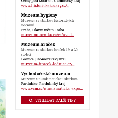
Čechy pod Kosířem, Olomoucký kraj
www.historickekocary.cz/...
Muzeum hygieny
Muzeum se sbírkou historických
nočníků.
Praha, Hlavní město Praha
muzeumnocniku.cz/cs/uvod...
Muzeum hraček
Muzeum se sbírkou hraček 19. a 20.
století.
Lednice, Jihomoravský kraj
muzeum-hracek-lednice.cz/...
Východočeské muzeum
Muzeum s numismatickou sbírkou.
Pardubice, Pardubický kraj
www.vcm.cz/numismaticka-expozice-a-kabin...
VYHLEDAT DALŠÍ TIPY