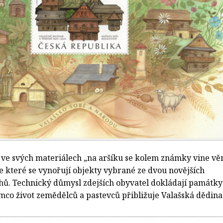
a ve svých materiálech „na aršíku se kolem známky vine vě
e které se vynořují objekty vybrané ze dvou novějších
ů. Technický důmysl zdejších obyvatel dokládají památky
mco život zemědělců a pastevců přibližuje Valašská dědina