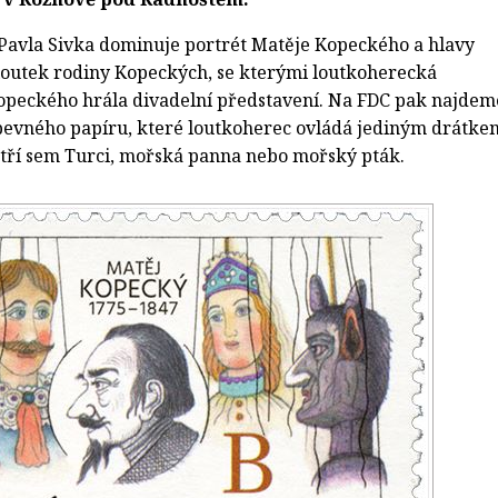
Pavla Sivka dominuje portrét Matěje Kopeckého a hlavy
loutek rodiny Kopeckých, se kterými loutkoherecká
opeckého hrála divadelní představení. Na FDC pak najdem
 pevného papíru, které loutkoherec ovládá jediným drátke
tří sem Turci, mořská panna nebo mořský pták.