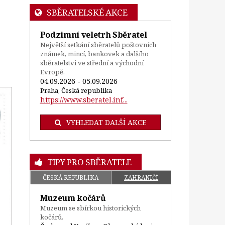
SBĚRATELSKÉ AKCE
Podzimní veletrh Sběratel
Největší setkání sběratelů poštovních
známek, mincí, bankovek a dalšího
sběratelstvi ve střední a východní
Evropě.
04.09.2026 - 05.09.2026
Praha, Česká republika
https://www.sberatel.inf...
VYHLEDAT DALŠÍ AKCE
TIPY PRO SBĚRATELE
ČESKÁ REPUBLIKA
ZAHRANIČÍ
Muzeum kočárů
Muzeum se sbírkou historických
kočárů.