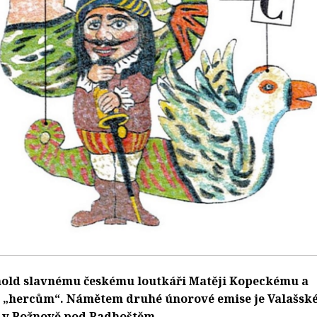
hold slavnému českému loutkáři Matěji Kopeckému a
m „hercům“. Námětem druhé únorové emise je Valašsk
 v Rožnově pod Radhoštěm.