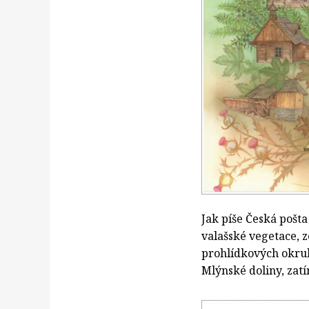
Jak píše Česká pošt
valašské vegetace, z
prohlídkových okruh
Mlýnské doliny, zatí