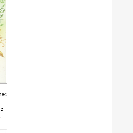
nec
 z
.