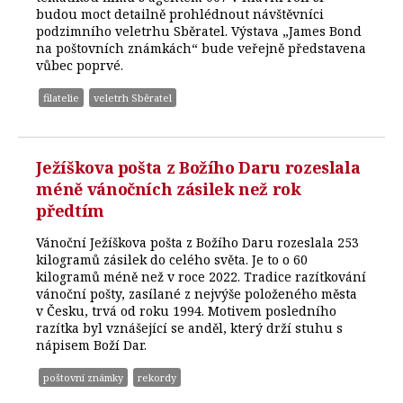
budou moct detailně prohlédnout návštěvníci
podzimního veletrhu Sběratel. Výstava „James Bond
na poštovních známkách“ bude veřejně představena
vůbec poprvé.
filatelie
veletrh Sběratel
Ježíškova pošta z Božího Daru rozeslala
méně vánočních zásilek než rok
předtím
Vánoční Ježíškova pošta z Božího Daru rozeslala 253
kilogramů zásilek do celého světa. Je to o 60
kilogramů méně než v roce 2022. Tradice razítkování
vánoční pošty, zasílané z nejvýše položeného města
v Česku, trvá od roku 1994. Motivem posledního
razítka byl vznášející se anděl, který drží stuhu s
nápisem Boží Dar.
poštovní známky
rekordy