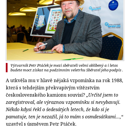
Výtvarník Petr Ptáček je mezi sběrateli velmi oblíbený a i letos
budete moct získat na podzimním veletrhu Sběratel jeho podpis .
A utkvěla mu v hlavě nějaká vzpomínka na rok 1988,
která s tehdejším překvapivým vítězstvím
československého kamionu souvisí?
„Určitě jsem to
zaregistroval, ale výraznou vzpomínku si nevybavuji.
Někdo kdysi řekl o šedesátých letech, že kdo si je
pamatuje, ten je nezažil, já to mám s osmdesátkami…,“
uzavřel s úsměvem Petr Ptáček.