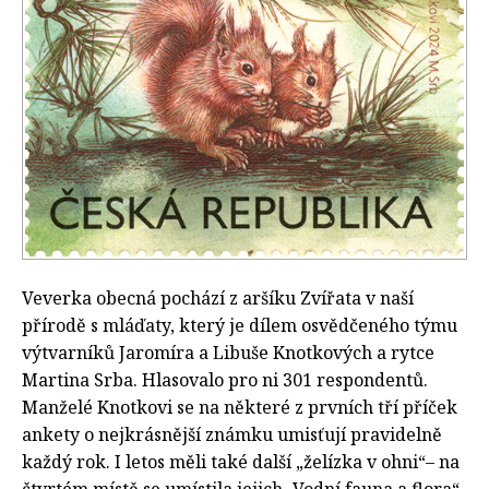
Veverka obecná pochází z aršíku Zvířata v naší
přírodě s mláďaty, který je dílem osvědčeného týmu
výtvarníků Jaromíra a Libuše Knotkových a rytce
Martina Srba. Hlasovalo pro ni 301 respondentů.
Manželé Knotkovi se na některé z prvních tří příček
ankety o nejkrásnější známku umisťují pravidelně
každý rok. I letos měli také další „želízka v ohni“– na
čtvrtém místě se umístila jejich „Vodní fauna a flora“