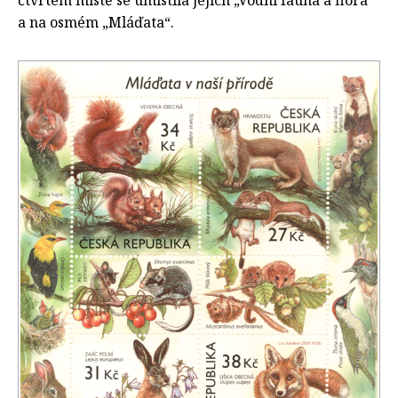
a na osmém „Mláďata“.