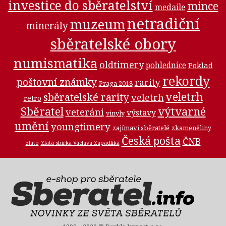
investice do sběratelství
mince
medaile
netradiční
muzeum
minerály
sběratelské obory
numismatika
oldtimery
pohlednice
Poklad
rekordy
poštovní známky
rarity
Praga 2018
veletrh
sběratelské rarity
veletrh
retro
Sběratel
výtvarné
veteráni
výstavy
vinyly
umění
youngtimery
zajímaví sběratelé
zkameněliny
Česká pošta
ČNB
zlato
Zlatá sbírka Václava Zapadlíka