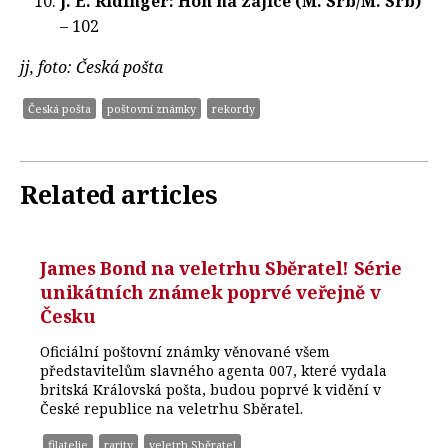
J. E. Ridinger: Hon na zajíce (M. Srb/M. Srb)
– 102
jj, foto: Česká pošta
Česká pošta
poštovní známky
rekordy
Related articles
James Bond na veletrhu Sběratel! Série
unikátních známek poprvé veřejně v
Česku
Oficiální poštovní známky věnované všem
představitelům slavného agenta 007, které vydala
britská Královská pošta, budou poprvé k vidění v
České republice na veletrhu Sběratel.
filatelie
rarity
veletrh Sběratel