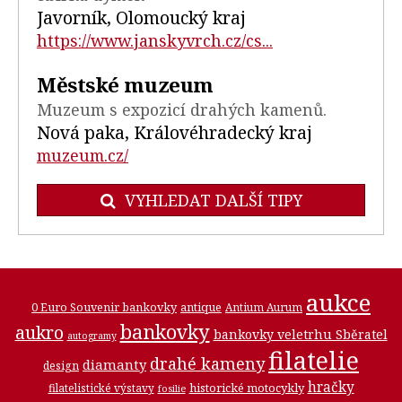
Javorník, Olomoucký kraj
https://www.janskyvrch.cz/cs...
Městské muzeum
Muzeum s expozicí drahých kamenů.
Nová paka, Královéhradecký kraj
muzeum.cz/
VYHLEDAT DALŠÍ TIPY
aukce
0 Euro Souvenir bankovky
antique
Antium Aurum
bankovky
aukro
bankovky veletrhu Sběratel
autogramy
filatelie
drahé kameny
diamanty
design
hračky
historické motocykly
filatelistické výstavy
fosilie