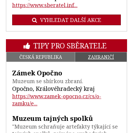
https://www.sberatel.inf...
VYHLEDAT DALŠÍ AKCE
TIPY PRO SBĚRATELE
ČESKÁ REPUBLIKA
ZAHRANIČÍ
Zámek Opočno
Muzeum se sbírkou zbraní.
Opočno, Královéhradecký kraj
https://www.zamek-opocno.cz/cs/o-
zamku/e...
Muzeum tajných spolků
"Muzeum schraňuje artefakty týkající se