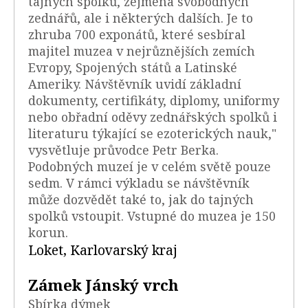
tajných spolků, zejména svobodných
zednářů, ale i některých dalších. Je to
zhruba 700 exponátů, které sesbíral
majitel muzea v nejrůznějších zemích
Evropy, Spojených států a Latinské
Ameriky. Návštěvník uvidí základní
dokumenty, certifikáty, diplomy, uniformy
nebo obřadní oděvy zednářských spolků i
literaturu týkající se ezoterických nauk,"
vysvětluje průvodce Petr Berka.
Podobných muzeí je v celém světě pouze
sedm. V rámci výkladu se návštěvník
může dozvědět také to, jak do tajných
spolků vstoupit. Vstupné do muzea je 150
korun.
Loket, Karlovarský kraj
Zámek Jánský vrch
Sbírka dýmek