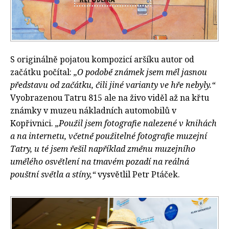
S originálně pojatou kompozicí aršíku autor od
začátku počítal:
„O podobě známek jsem měl jasnou
představu od začátku, čili jiné varianty ve hře nebyly.“
Vyobrazenou Tatru 815 ale na živo viděl až na křtu
známky v muzeu nákladních automobilů v
Kopřivnici.
„Použil jsem fotografie nalezené v knihách
a na internetu, včetně použitelné fotografie muzejní
Tatry, u té jsem řešil například změnu muzejního
umělého osvětlení na tmavém pozadí na reálná
pouštní světla a stíny,“
vysvětlil Petr Ptáček.