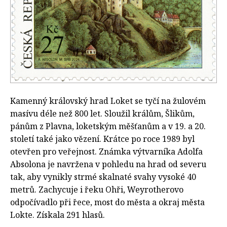
Kamenný královský hrad Loket se tyčí na žulovém
masívu déle než 800 let. Sloužil králům, Šlikům,
pánům z Plavna, loketským měšťanům a v 19. a 20.
století také jako vězení. Krátce po roce 1989 byl
otevřen pro veřejnost. Známka výtvarníka Adolfa
Absolona je navržena v pohledu na hrad od severu
tak, aby vynikly strmé skalnaté svahy vysoké 40
metrů. Zachycuje i řeku Ohři, Weyrotherovo
odpočívadlo při řece, most do města a okraj města
Lokte. Získala 291 hlasů.