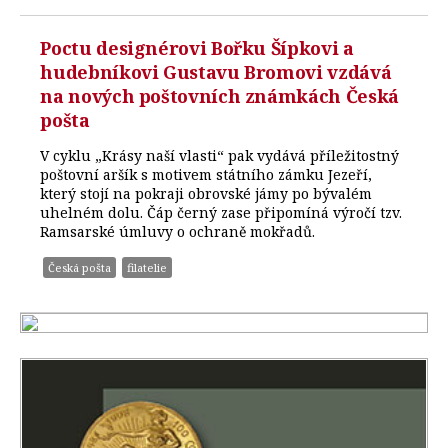
Poctu designérovi Bořku Šípkovi a
hudebníkovi Gustavu Bromovi vzdává
na nových poštovních známkách Česká
pošta
V cyklu „Krásy naší vlasti“ pak vydává příležitostný
poštovní aršík s motivem státního zámku Jezeří,
který stojí na pokraji obrovské jámy po bývalém
uhelném dolu. Čáp černý zase připomíná výročí tzv.
Ramsarské úmluvy o ochraně mokřadů.
Česká pošta
filatelie