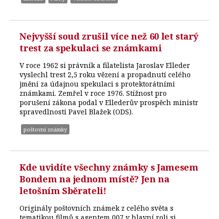
Nejvyšší soud zrušil více než 60 let starý
trest za spekulaci se známkami
V roce 1962 si právník a filatelista Jaroslav Elleder
vyslechl trest 2,5 roku vězení a propadnutí celého
jmění za údajnou spekulaci s protektorátními
známkami. Zemřel v roce 1976. Stížnost pro
porušení zákona podal v Ellederův prospěch ministr
spravedlnosti Pavel Blažek (ODS).
poštovní známky
Kde uvidíte všechny známky s Jamesem
Bondem na jednom místě? Jen na
letošním Sběrateli!
Originály poštovních známek z celého světa s
tematikou filmů s agentem 007 v hlavní roli si