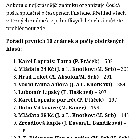
Anketu o nejkrásnější známku organizuje Česká
pošta společně s časopisem Filatelie. Přehled všech
vítězných známek v jednotlivých letech si můžete
prohlédnout zde.
Pořadí prvních 10 známek a počty obdržených
hlasů:
Karel Loprais: Tatra (P. Ptáček)
– 502
Mláďata 34 Kč (J. a L. Knotkovi/M. Srb)
– 301
Hrad Loket (A. Absolon/M. Srb)
– 291
Vodní fauna a flora (J. a L. Knotkovi)
– 284
Lubomír Lipský (E. Hašková)
– 207
Karel Loprais: portrét (P. Ptáček)
– 197
Dolní Vítkovice (M. Bauer)
– 156
Mláďata 38 Kč (J. a L. Knotkovi/M. Srb)
– 145
Zrcadlová kaple (J. Kavan/L. Bandíková)
–
109