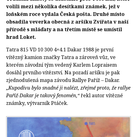
volili mezi několika desítkami známek, jež v
loňském roce vydala Česká pošta. Druhé místo
obsadila veverka obecná z aršíku Zvířata v naší
přírodě s mláďaty a na třetím místě se umístil
hrad Loket.
Tatra 815 VD 10 300 4×4.1 Dakar 1988 je první
vítězný kamion značky Tatra a zároveň vůz, ve
kterém závodní tým vedený Karlem Lopraisem
dosáhl prvního vítězství. Na pozadí aršíku je pak
zjednodušená mapa závodu Rallye Paříž – Dakar.
„Kupodivu bylo snadné ji nalézt, zřejmě proto, že rallye
Paříž-Dakar je takový fenomén,“
řekl autor vítězné
známky, výtvarník Ptáček.