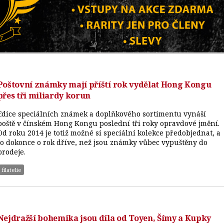
Poštovní známky mají příští rok vydělat Hong Kongu
přes tři miliardy korun
Edice speciálních známek a doplňkového sortimentu vynáší
poště v čínském Hong Kongu poslední tři roky opravdové jmění.
Od roku 2014 je totiž možné si speciální kolekce předobjednat, a
to dokonce o rok dříve, než jsou známky vůbec vypuštěny do
prodeje.
filatelie
Nejdražší bohemika jsou díla od Toyen, Šímy a Kupky