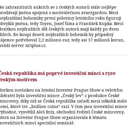
Na zahraničních aukcích se z českých autorů stále nejlépe
prodávají jména spojená s meziválečnou avantgardou. Mezi
nejdražšími bohemiky první poloviny letošního roku figurují
obvyklá jména, tedy Toyen, Josef Šíma a František Kupka. Mezi
desítkou nejdražších děl českých autorů mají každý po dvou
dílech. Ke koupi deseti nejdražších bohemik by případný
zájemce potřeboval 2,2 milionu eur, tedy asi 57 milionů korun,
uvádí server Artplus.cz.
Česká republika má poprvé investiční mincí s ryze
českým motivem
Horkou novinkou na letošní Investor Prague Show a veletrhu
Sběratel byla investiční mince „Český lev“ z produkce České
mincovny, díky níž se Česká republika zařadí mezi několik málo
zemí, které tzv. „bullion coins“ razí. V čem jsou investiční mince
výhodné, vysvětlil Aleš Brix, obchodní ředitel České mincovny,
která na Investor Prague Show organizovala k tématu
investičních mincí speciální seminář.