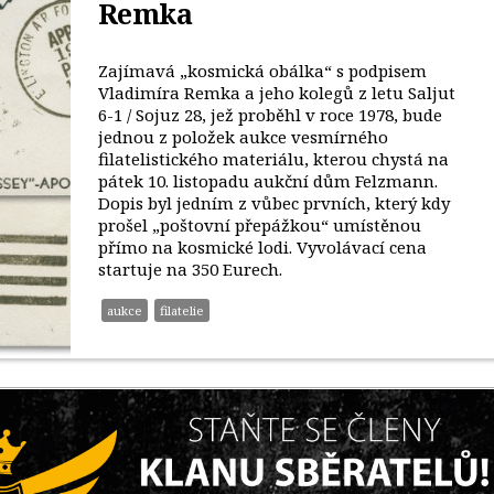
Remka
Zajímavá „kosmická obálka“ s podpisem
Vladimíra Remka a jeho kolegů z letu Saljut
6-1 / Sojuz 28, jež proběhl v roce 1978, bude
jednou z položek aukce vesmírného
filatelistického materiálu, kterou chystá na
pátek 10. listopadu aukční dům Felzmann.
Dopis byl jedním z vůbec prvních, který kdy
prošel „poštovní přepážkou“ umístěnou
přímo na kosmické lodi. Vyvolávací cena
startuje na 350 Eurech.
aukce
filatelie