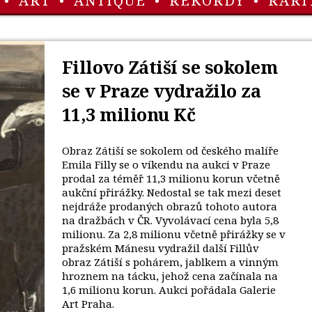
•
ART
•
ANTIQUE
•
REKORDY
•
RARI
Fillovo Zátiší se sokolem
se v Praze vydražilo za
11,3 milionu Kč
Obraz Zátiší se sokolem od českého malíře
Emila Filly se o víkendu na aukci v Praze
prodal za téměř 11,3 milionu korun včetně
aukční přirážky. Nedostal se tak mezi deset
nejdráže prodaných obrazů tohoto autora
na dražbách v ČR. Vyvolávací cena byla 5,8
milionu. Za 2,8 milionu včetně přirážky se v
pražském Mánesu vydražil další Fillův
obraz Zátiší s pohárem, jablkem a vinným
hroznem na tácku, jehož cena začínala na
1,6 milionu korun. Aukci pořádala Galerie
Art Praha.