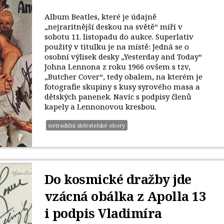
Album Beatles, které je údajně
„nejraritnější deskou na světě“ míří v
sobotu 11. listopadu do aukce. Superlativ
použitý v titulku je na místě: Jedná se o
osobní výlisek desky „Yesterday and Today“
Johna Lennona z roku 1966 ovšem s tzv,
„Butcher Cover“, tedy obalem, na kterém je
fotografie skupiny s kusy syrového masa a
dětských panenek. Navíc s podpisy členů
kapely a Lennonovou kresbou.
netradiční sběratelské obory
Do kosmické dražby jde
vzácná obálka z Apolla 13
i podpis Vladimíra