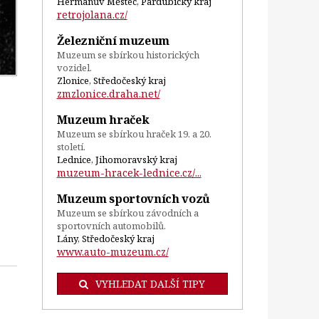
Heřmanův Městec, Pardubický kraj
retrojolana.cz/
Železniční muzeum
Muzeum se sbírkou historických
vozidel.
Zlonice, Středočeský kraj
zmzlonice.draha.net/
Muzeum hraček
Muzeum se sbírkou hraček 19. a 20.
století.
Lednice, Jihomoravský kraj
muzeum-hracek-lednice.cz/...
Muzeum sportovních vozů
Muzeum se sbírkou závodních a
sportovních automobilů.
Lány, Středočeský kraj
www.auto-muzeum.cz/
VYHLEDAT DALŠÍ TIPY