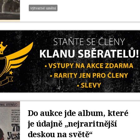
výtvarné umění
Do aukce jde album, které
je údajně „nejraritnější
deskou na světě“