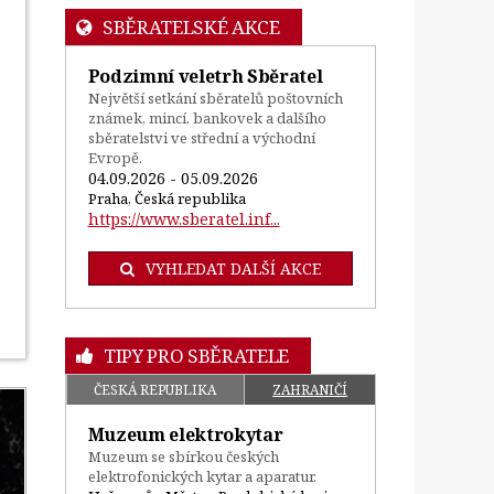
SBĚRATELSKÉ AKCE
Podzimní veletrh Sběratel
Největší setkání sběratelů poštovních
známek, mincí, bankovek a dalšího
sběratelstvi ve střední a východní
Evropě.
04.09.2026 - 05.09.2026
Praha, Česká republika
https://www.sberatel.inf...
VYHLEDAT DALŠÍ AKCE
TIPY PRO SBĚRATELE
ČESKÁ REPUBLIKA
ZAHRANIČÍ
Muzeum elektrokytar
Muzeum se sbírkou českých
elektrofonických kytar a aparatur.