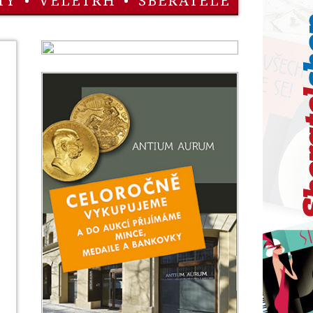
TY
•
VELETRH
•
SBĚRATELÉ