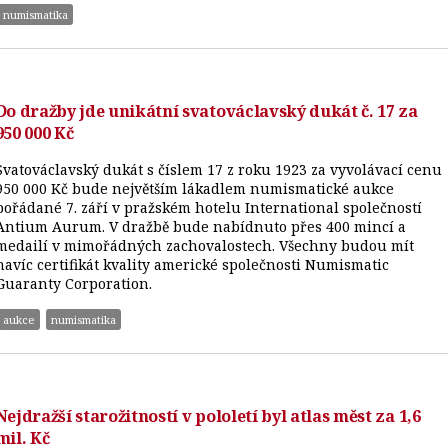
numismatika
Do dražby jde unikátní svatováclavský dukát č. 17 za
950 000 Kč
Svatováclavský dukát s číslem 17 z roku 1923 za vyvolávací cenu
950 000 Kč bude největším lákadlem numismatické aukce
pořádané 7. září v pražském hotelu International společností
Antium Aurum. V dražbě bude nabídnuto přes 400 mincí a
medailí v mimořádných zachovalostech. Všechny budou mít
navíc certifikát kvality americké společnosti Numismatic
Guaranty Corporation.
aukce
numismatika
Nejdražší starožitností v pololetí byl atlas měst za 1,6
mil. Kč