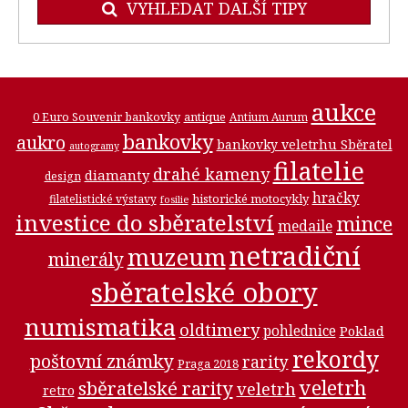
VYHLEDAT DALŠÍ TIPY
aukce
0 Euro Souvenir bankovky
antique
Antium Aurum
bankovky
aukro
bankovky veletrhu Sběratel
autogramy
filatelie
drahé kameny
diamanty
design
hračky
historické motocykly
filatelistické výstavy
fosilie
investice do sběratelství
mince
medaile
netradiční
muzeum
minerály
sběratelské obory
numismatika
oldtimery
pohlednice
Poklad
rekordy
poštovní známky
rarity
Praga 2018
veletrh
sběratelské rarity
veletrh
retro