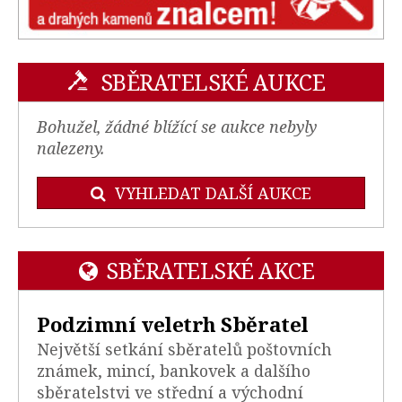
SBĚRATELSKÉ AUKCE
Bohužel, žádné blížící se aukce nebyly
nalezeny.
VYHLEDAT DALŠÍ AUKCE
SBĚRATELSKÉ AKCE
Podzimní veletrh Sběratel
Největší setkání sběratelů poštovních
známek, mincí, bankovek a dalšího
sběratelstvi ve střední a východní