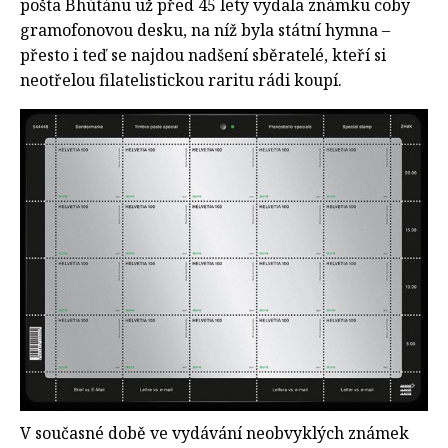
pošta Bhútánu už před 45 lety vydala známku coby
gramofonovou desku, na níž byla státní hymna –
přesto i teď se najdou nadšení sběratelé, kteří si
neotřelou filatelistickou raritu rádi koupí.
V současné době ve vydávání neobvyklých známek