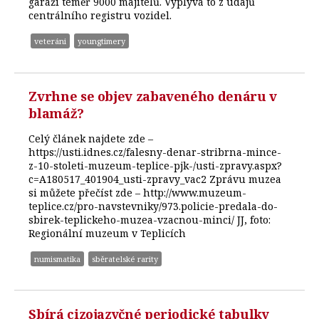
garáži téměř 9000 majitelů. Vyplývá to z údajů
centrálního registru vozidel.
veteráni
youngtimery
Zvrhne se objev zabaveného denáru v
blamáž?
Celý článek najdete zde –
https://usti.idnes.cz/falesny-denar-stribrna-mince-
z-10-stoleti-muzeum-teplice-pjk-/usti-zpravy.aspx?
c=A180517_401904_usti-zpravy_vac2 Zprávu muzea
si můžete přečíst zde – http://www.muzeum-
teplice.cz/pro-navstevniky/973.policie-predala-do-
sbirek-teplickeho-muzea-vzacnou-minci/ JJ, foto:
Regionální muzeum v Teplicích
numismatika
sběratelské rarity
Sbírá cizojazyčné periodické tabulky