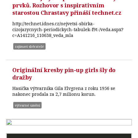
prvků. Rozhovor s inspirativním
starostou Chrastavy přináší technet.cz
http://technet.idnes.cz/nejvetsi-sbirka-
cizojazycnych-periodickych-tabulek-f9t-/veda.aspx?
c=A141216_110638_veda_mla
zajímaví sběratelé
Originální kresby pin-up girls šly do
dražby
Hasička výtvarníka Gila Elvgrena z roku 1956 se
nakonec prodala za 2,7 milionu korun.
výtvarné umění