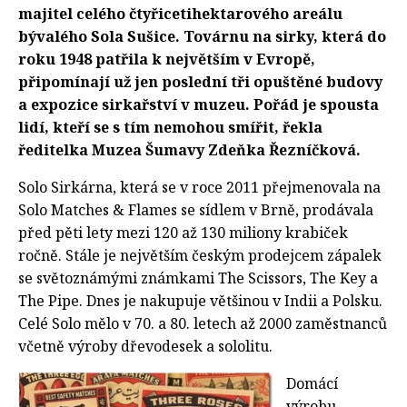
majitel celého čtyřicetihektarového areálu
bývalého Sola Sušice. Továrnu na sirky, která do
roku 1948 patřila k největším v Evropě,
připomínají už jen poslední tři opuštěné budovy
a expozice sirkařství v muzeu. Pořád je spousta
lidí, kteří se s tím nemohou smířit, řekla
ředitelka Muzea Šumavy Zdeňka Řezníčková.
Solo Sirkárna, která se v roce 2011 přejmenovala na
Solo Matches & Flames se sídlem v Brně, prodávala
před pěti lety mezi 120 až 130 miliony krabiček
ročně. Stále je největším českým prodejcem zápalek
se světoznámými známkami The Scissors, The Key a
The Pipe. Dnes je nakupuje většinou v Indii a Polsku.
Celé Solo mělo v 70. a 80. letech až 2000 zaměstnanců
včetně výroby dřevodesek a sololitu.
Domácí
výrobu