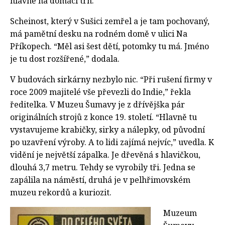
hlavně na domácí trh.
Scheinost, který v Sušici zemřel a je tam pochovaný,
má pamětní desku na rodném domě v ulici Na
Příkopech. “Měl asi šest dětí, potomky tu má. Jméno
je tu dost rozšířené,” dodala.
V budovách sirkárny nezbylo nic. “Při rušení firmy v
roce 2009 majitelé vše převezli do Indie,” řekla
ředitelka. V Muzeu Šumavy je z dřívějška pár
originálních strojů z konce 19. století. “Hlavně tu
vystavujeme krabičky, sirky a nálepky, od původní
po uzavření výroby. A to lidi zajímá nejvíc,” uvedla. K
vidění je největší zápalka. Je dřevěná s hlavičkou,
dlouhá 3,7 metru. Tehdy se vyrobily tři. Jedna se
zapálila na náměstí, druhá je v pelhřimovském
muzeu rekordů a kuriozit.
Muzeum