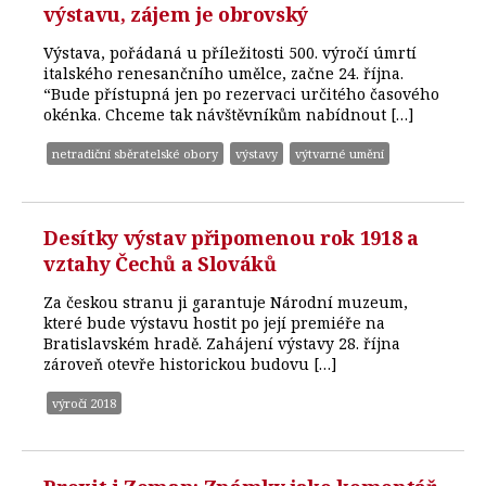
výstavu, zájem je obrovský
Výstava, pořádaná u příležitosti 500. výročí úmrtí
italského renesančního umělce, začne 24. října.
“Bude přístupná jen po rezervaci určitého časového
okénka. Chceme tak návštěvníkům nabídnout […]
netradiční sběratelské obory
výstavy
výtvarné umění
Desítky výstav připomenou rok 1918 a
vztahy Čechů a Slováků
Za českou stranu ji garantuje Národní muzeum,
které bude výstavu hostit po její premiéře na
Bratislavském hradě. Zahájení výstavy 28. října
zároveň otevře historickou budovu […]
výročí 2018