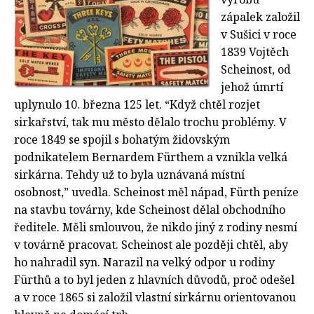
zápalek založil
v Sušici v roce
1839 Vojtěch
Scheinost, od
jehož úmrtí
uplynulo 10. března 125 let. “Když chtěl rozjet
sirkařství, tak mu město dělalo trochu problémy. V
roce 1849 se spojil s bohatým židovským
podnikatelem Bernardem Fürthem a vznikla velká
sirkárna. Tehdy už to byla uznávaná místní
osobnost,” uvedla. Scheinost měl nápad, Fürth peníze
na stavbu továrny, kde Scheinost dělal obchodního
ředitele. Měli smlouvou, že nikdo jiný z rodiny nesmí
v továrně pracovat. Scheinost ale později chtěl, aby
ho nahradil syn. Narazil na velký odpor u rodiny
Fürthů a to byl jeden z hlavních důvodů, proč odešel
a v roce 1865 si založil vlastní sirkárnu orientovanou