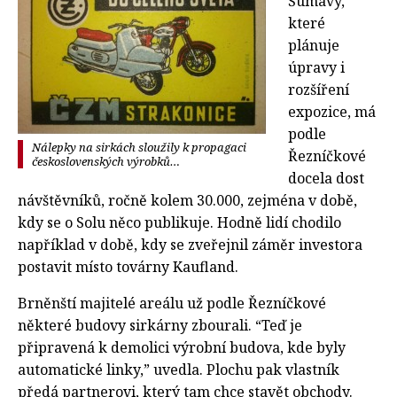
Šumavy,
které
plánuje
úpravy i
rozšíření
expozice, má
podle
Nálepky na sirkách sloužily k propagaci
Řezníčkové
československých výrobků…
docela dost
návštěvníků, ročně kolem 30.000, zejména v době,
kdy se o Solu něco publikuje. Hodně lidí chodilo
například v době, kdy se zveřejnil záměr investora
postavit místo továrny Kaufland.
Brněnští majitelé areálu už podle Řezníčkové
některé budovy sirkárny zbourali. “Teď je
připravená k demolici výrobní budova, kde byly
automatické linky,” uvedla. Plochu pak vlastník
předá partnerovi, který tam chce stavět obchody.