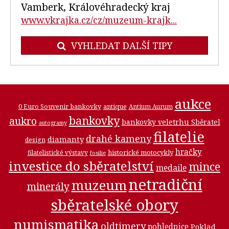
Vamberk, Královéhradecký kraj
www.vkrajka.cz/cz/muzeum-krajk...
VYHLEDAT DALŠÍ TIPY
aukce
0 Euro Souvenir bankovky
antique
Antium Aurum
bankovky
aukro
bankovky veletrhu Sběratel
autogramy
filatelie
drahé kameny
diamanty
design
hračky
historické motocykly
filatelistické výstavy
fosilie
investice do sběratelství
mince
medaile
netradiční
muzeum
minerály
sběratelské obory
numismatika
oldtimery
pohlednice
Poklad