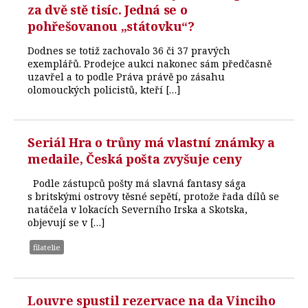
za dvě stě tisíc. Jedná se o
pohřešovanou „státovku“?
Dodnes se totiž zachovalo 36 či 37 pravých
exemplářů. Prodejce aukci nakonec sám předčasně
uzavřel a to podle Práva právě po zásahu
olomouckých policistů, kteří […]
Seriál Hra o trůny má vlastní známky a
medaile, Česká pošta zvyšuje ceny
Podle zástupců pošty má slavná fantasy sága
s britskými ostrovy těsné sepětí, protože řada dílů se
natáčela v lokacích Severního Irska a Skotska,
objevují se v […]
filatelie
Louvre spustil rezervace na da Vinciho