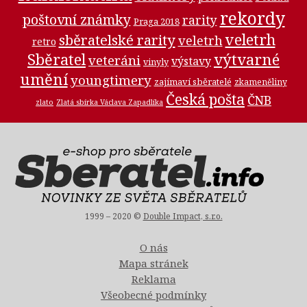
rekordy
poštovní známky
rarity
Praga 2018
veletrh
sběratelské rarity
veletrh
retro
Sběratel
výtvarné
veteráni
výstavy
vinyly
umění
youngtimery
zajímaví sběratelé
zkameněliny
Česká pošta
ČNB
zlato
Zlatá sbírka Václava Zapadlíka
1999 – 2020 ©
Double Impact, s.r.o.
O nás
Mapa stránek
Reklama
Všeobecné podmínky