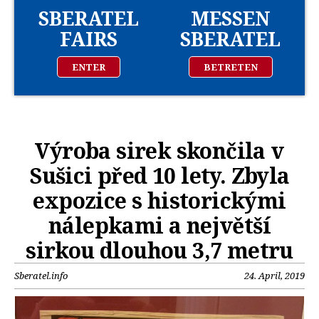
SBERATEL
MESSEN
FAIRS
SBERATEL
ENTER
BETRETEN
Výroba sirek skončila v
Sušici před 10 lety. Zbyla
expozice s historickými
nálepkami a největší
sirkou dlouhou 3,7 metru
Sberatel.info
24. April, 2019