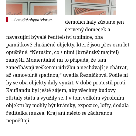
…i osvětě obyvatelstva.
demolici haly zůstane jen
červený domeček a
navazující bývalé ředitelství u silnice, oba
památkově chráněné objekty, které jsou přes osm let
opuštěné. “Netuším, co s nimi (brněnský majitel)
zamýšlí. Momentálně mi to připadá, že tam
zanedbávají veškerou údržbu a nechávají je chátrat,
až samovolně spadnou,” uvedla Řezníčková. Podle ní
by se oba objekty daly využít. V době protestů proti
Kauflandu byl ještě zájem, aby všechny budovy
zůstaly státu a využily se. I v tom velkém výrobním
objektu by mohly být krámky, expozice, lofty, dodala
ředitelka muzea. Kraj ani město se záchranou
nepočítají.