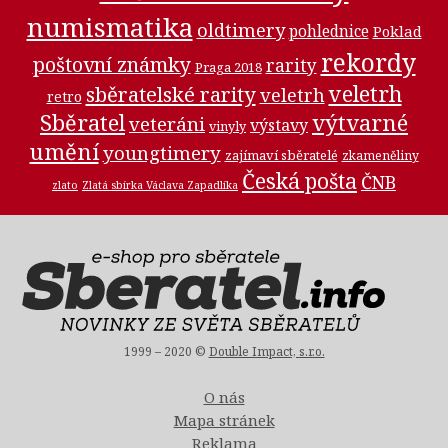
numismatika
oldtimery
pohlednice
Poklad
rekordy
poštovní známky
rarity
Praga 2018
veletrh
sběratelské rarity
veletrh
retro
Sběratel
výtvarné
veteráni
výstavy
vinyly
umění
youngtimery
zajímaví sběratelé
zkameněliny
Česká pošta
ČNB
zlato
Zlatá sbírka Václava Zapadlíka
1999 – 2020 ©
Double Impact, s.r.o.
O nás
Mapa stránek
Reklama