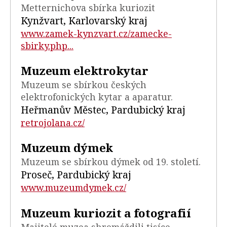
Metternichova sbírka kuriozit
Kynžvart, Karlovarský kraj
www.zamek-kynzvart.cz/zamecke-
sbirky.php...
Muzeum elektrokytar
Muzeum se sbírkou českých
elektrofonických kytar a aparatur.
Heřmanův Městec, Pardubický kraj
retrojolana.cz/
Muzeum dýmek
Muzeum se sbírkou dýmek od 19. století.
Proseč, Pardubický kraj
www.muzeumdymek.cz/
Muzeum kuriozit a fotografií
Majitelé muzea shromáždili tisíce