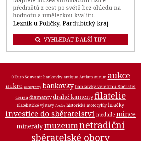
předmětů z cest po světě bez ohledu na
hodnotu a uměleckou kvalitu.
Lezník u Poličky, Pardubický kraj
VYHLEDAT DALŠÍ TIPY
aukce
0 Euro Souvenir bankovky
antique
Antium Aurum
bankovky
aukro
bankovky veletrhu Sběratel
autogramy
filatelie
drahé kameny
diamanty
design
hračky
historické motocykly
filatelistické výstavy
fosilie
investice do sběratelství
mince
medaile
netradiční
muzeum
minerály
sběratelské obory