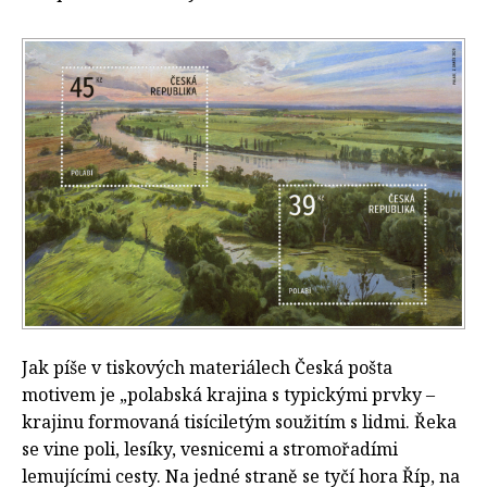
Jak píše v tiskových materiálech Česká pošta
motivem je „polabská krajina s typickými prvky –
krajinu formovaná tisíciletým soužitím s lidmi. Řeka
se vine poli, lesíky, vesnicemi a stromořadími
lemujícími cesty. Na jedné straně se tyčí hora Říp, na