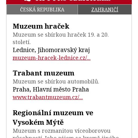
ČESKÁ REPUBLIKA
ZAHRANIČÍ
Muzeum hraček
Muzeum se sbírkou hraček 19. a 20.
století.
Lednice, Jihomoravský kraj
muzeum-hracek-lednice.cz/...
Trabant muzeum
Muzeum se sbírkou automobilů.
Praha, Hlavní město Praha
www.trabantmuzeum.cz/...
Regionální muzeum ve
Vysokém Mýtě
Muzeum s rozmanitou víceoborovou
působností. Jeho zájem se kromě jiného