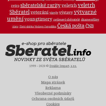
veletrh
sběratelské rarity
veletrh
retro
Sběratel
výtvarné
veteráni
výstavy
vinyly
umění
youngtimery
zajímaví sběratelé
zkameněliny
Česká pošta
ČNB
zlato
Zlatá sbírka Václava Zapadlíka
1999 – 2020 ©
Double Impact, s.r.o.
O nás
Mapa stránek
Reklama
Všeobecné podmínky
Ochrana osobních údajů
Cookies