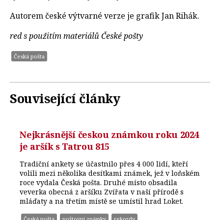
Autorem české výtvarné verze je grafik Jan Rihák.
red s použitím materiálů České pošty
Česká pošta
Související články
Nejkrásnější českou známkou roku 2024
je aršík s Tatrou 815
Tradiční ankety se účastnilo přes 4 000 lidí, kteří
volili mezi několika desítkami známek, jež v loňském
roce vydala Česká pošta. Druhé místo obsadila
veverka obecná z aršíku Zvířata v naší přírodě s
mláďaty a na třetím místě se umístil hrad Loket.
Česká pošta
poštovní známky
rekordy