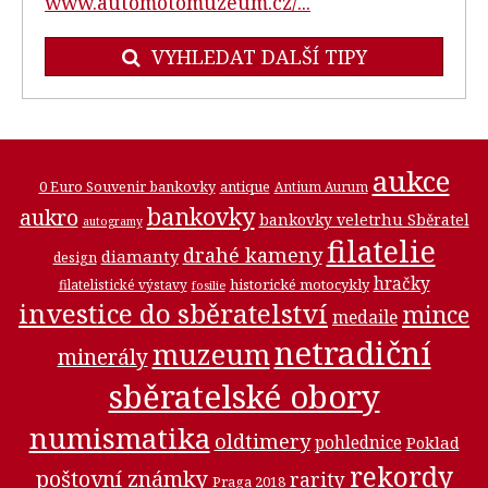
www.automotomuzeum.cz/...
VYHLEDAT DALŠÍ TIPY
aukce
0 Euro Souvenir bankovky
antique
Antium Aurum
bankovky
aukro
bankovky veletrhu Sběratel
autogramy
filatelie
drahé kameny
diamanty
design
hračky
historické motocykly
filatelistické výstavy
fosilie
investice do sběratelství
mince
medaile
netradiční
muzeum
minerály
sběratelské obory
numismatika
oldtimery
pohlednice
Poklad
rekordy
poštovní známky
rarity
Praga 2018