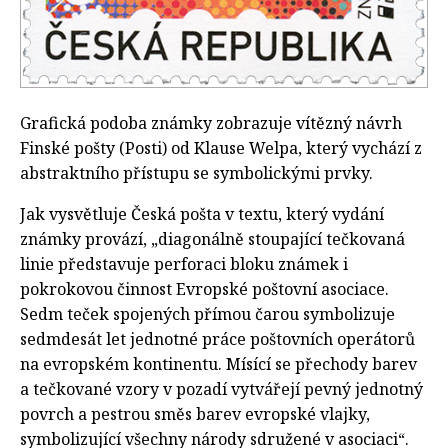
Grafická podoba známky zobrazuje vítězný návrh
Finské pošty (Posti) od Klause Welpa, který vychází z
abstraktního přístupu se symbolickými prvky.
Jak vysvětluje Česká pošta v textu, který vydání
známky provází, „diagonálně stoupající tečkovaná
linie představuje perforaci bloku známek i
pokrokovou činnost Evropské poštovní asociace.
Sedm teček spojených přímou čarou symbolizuje
sedmdesát let jednotné práce poštovních operátorů
na evropském kontinentu. Mísící se přechody barev
a tečkované vzory v pozadí vytvářejí pevný jednotný
povrch a pestrou směs barev evropské vlajky,
symbolizující všechny národy sdružené v asociaci“.