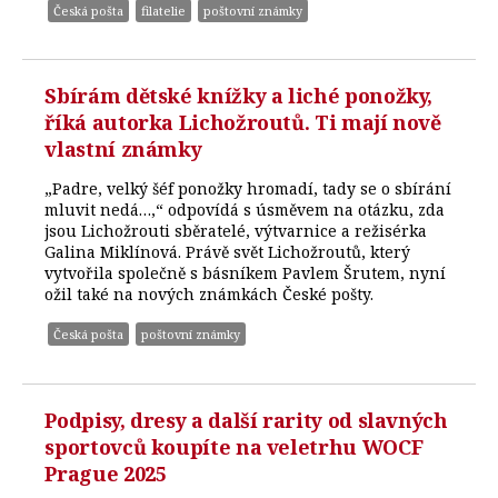
Česká pošta
filatelie
poštovní známky
Sbírám dětské knížky a liché ponožky,
říká autorka Lichožroutů. Ti mají nově
vlastní známky
„Padre, velký šéf ponožky hromadí, tady se o sbírání
mluvit nedá…,“ odpovídá s úsměvem na otázku, zda
jsou Lichožrouti sběratelé, výtvarnice a režisérka
Galina Miklínová. Právě svět Lichožroutů, který
vytvořila společně s básníkem Pavlem Šrutem, nyní
ožil také na nových známkách České pošty.
Česká pošta
poštovní známky
Podpisy, dresy a další rarity od slavných
sportovců koupíte na veletrhu WOCF
Prague 2025