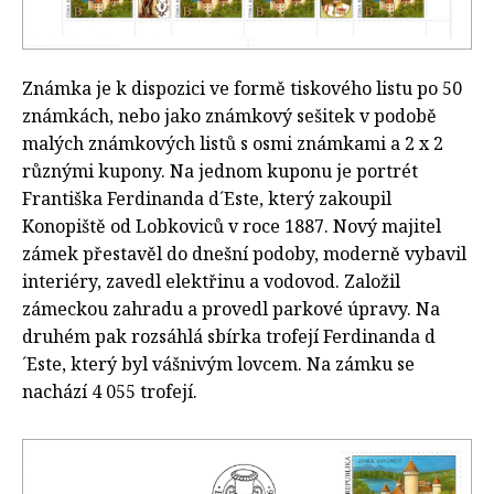
Známka je k dispozici ve formě tiskového listu po 50
známkách, nebo jako známkový sešitek v podobě
malých známkových listů s osmi známkami a 2 x 2
různými kupony. Na jednom kuponu je portrét
Františka Ferdinanda d´Este, který zakoupil
Konopiště od Lobkoviců v roce 1887. Nový majitel
zámek přestavěl do dnešní podoby, moderně vybavil
interiéry, zavedl elektřinu a vodovod. Založil
zámeckou zahradu a provedl parkové úpravy. Na
druhém pak rozsáhlá sbírka trofejí Ferdinanda d
´Este, který byl vášnivým lovcem. Na zámku se
nachází 4 055 trofejí.