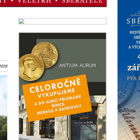
TY
•
VELETRH
•
SBĚRATELÉ
2026