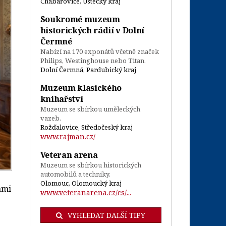
Chabařovice, Ústecký kraj
Soukromé muzeum
historických rádií v Dolní
Čermné
Nabízí na 170 exponátů včetně značek
Philips, Westinghouse nebo Titan.
Dolní Čermná, Pardubický kraj
Muzeum klasického
knihařství
Muzeum se sbírkou uměleckých
vazeb.
Rožďalovice, Středočeský kraj
www.rajman.cz/
Veteran arena
Muzeum se sbírkou historických
automobilů a techniky.
Olomouc, Olomoucký kraj
ami
www.veteranarena.cz/cs/...
VYHLEDAT DALŠÍ TIPY