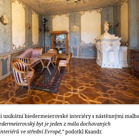
 i unikátní biedermeierovské interiéry s nástěnnými malb
edermeierovský byt je jeden z mála dochovaných
nteriérů ve střední Evropě,”
podotkl Ksandr.