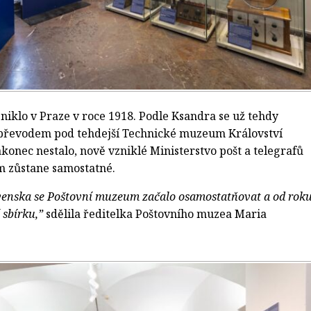
iklo v Praze v roce 1918. Podle Ksandra se už tehdy
 převodem pod tehdejší Technické muzeum Království
akonec nestalo, nově vzniklé Ministerstvo pošt a telegrafů
m zůstane samostatné.
venska se Poštovní muzeum začalo osamostatňovat a od rok
 sbírku,”
sdělila ředitelka Poštovního muzea Maria