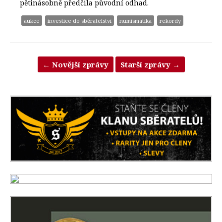
pětinásobně předčila původní odhad.
aukce
investice do sběratelství
numismatika
rekordy
←
Novější zprávy
Starší zprávy
→