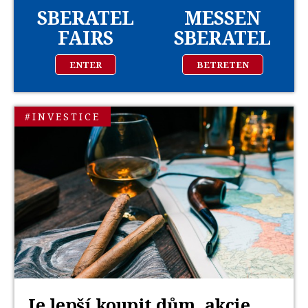
SBERATEL
MESSEN
FAIRS
SBERATEL
ENTER
BETRETEN
#INVESTICE
Je lepší koupit dům, akcie,