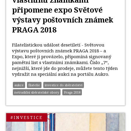
připomene expo Světové
výstavy poštovních známek
PRAGA 2018
Filatelistickou událost desetiletí - Světovou
výstavu poštovních známek PRAGA 2018 – a
Expo, které ji provázelo, připomíná signovaný
pamětní list s vlastními známkami. Číslo „7“,
nejnižší, které jde do prodeje, můžete tento týden
vydražit na speciální aukci na portálu Aukro.
aukce
filatelie
investice do sběratelství
netradiční sběratelské obory
Praga 2018
#INVESTICE