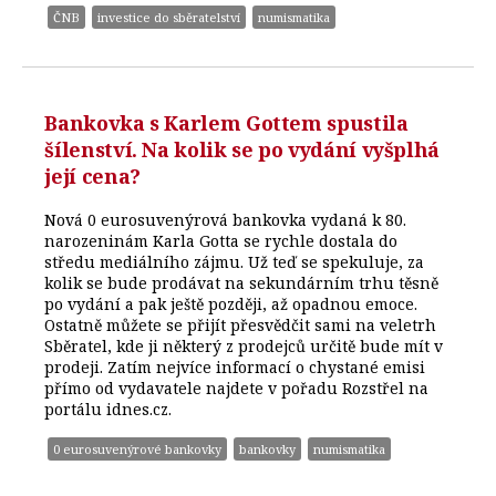
ČNB
investice do sběratelství
numismatika
Bankovka s Karlem Gottem spustila
šílenství. Na kolik se po vydání vyšplhá
její cena?
Nová 0 eurosuvenýrová bankovka vydaná k 80.
narozeninám Karla Gotta se rychle dostala do
středu mediálního zájmu. Už teď se spekuluje, za
kolik se bude prodávat na sekundárním trhu těsně
po vydání a pak ještě později, až opadnou emoce.
Ostatně můžete se přijít přesvědčit sami na veletrh
Sběratel, kde ji některý z prodejců určitě bude mít v
prodeji. Zatím nejvíce informací o chystané emisi
přímo od vydavatele najdete v pořadu Rozstřel na
portálu idnes.cz.
0 eurosuvenýrové bankovky
bankovky
numismatika