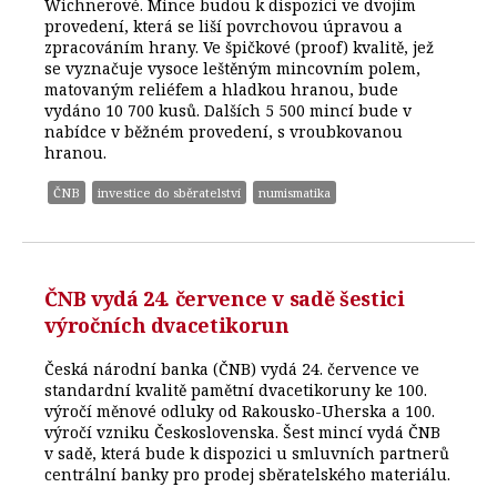
Wichnerové. Mince budou k dispozici ve dvojím
provedení, která se liší povrchovou úpravou a
zpracováním hrany. Ve špičkové (proof) kvalitě, jež
se vyznačuje vysoce leštěným mincovním polem,
matovaným reliéfem a hladkou hranou, bude
vydáno 10 700 kusů. Dalších 5 500 mincí bude v
nabídce v běžném provedení, s vroubkovanou
hranou.
ČNB
investice do sběratelství
numismatika
ČNB vydá 24. července v sadě šestici
výročních dvacetikorun
Česká národní banka (ČNB) vydá 24. července ve
standardní kvalitě pamětní dvacetikoruny ke 100.
výročí měnové odluky od Rakousko-Uherska a 100.
výročí vzniku Československa. Šest mincí vydá ČNB
v sadě, která bude k dispozici u smluvních partnerů
centrální banky pro prodej sběratelského materiálu.