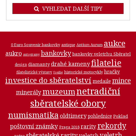
VYHLEDAT DALŠÍ TIPY
aukce
0 Euro Souvenir bankovky
antique
Antium Aurum
bankovky
aukro
bankovky veletrhu Sběratel
autogramy
filatelie
drahé kameny
diamanty
design
hračky
historické motocykly
filatelistické výstavy
fosilie
investice do sběratelství
mince
medaile
netradiční
muzeum
minerály
sběratelské obory
numismatika
oldtimery
pohlednice
Poklad
rekordy
poštovní známky
rarity
Praga 2018
veletrh
sběratelské rarity
veletrh
retro