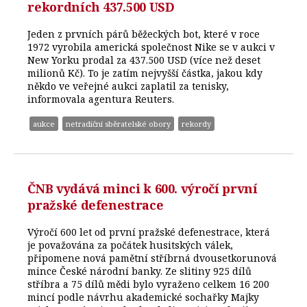
rekordních 437.500 USD
Jeden z prvních párů běžeckých bot, které v roce
1972 vyrobila americká společnost Nike se v aukci v
New Yorku prodal za 437.500 USD (více než deset
milionů Kč). To je zatím nejvyšší částka, jakou kdy
někdo ve veřejné aukci zaplatil za tenisky,
informovala agentura Reuters.
aukce
netradiční sběratelské obory
rekordy
ČNB vydává minci k 600. výročí první
pražské defenestrace
Výročí 600 let od první pražské defenestrace, která
je považována za počátek husitských válek,
připomene nová pamětní stříbrná dvousetkorunová
mince České národní banky. Ze slitiny 925 dílů
stříbra a 75 dílů mědi bylo vyraženo celkem 16 200
mincí podle návrhu akademické sochařky Majky