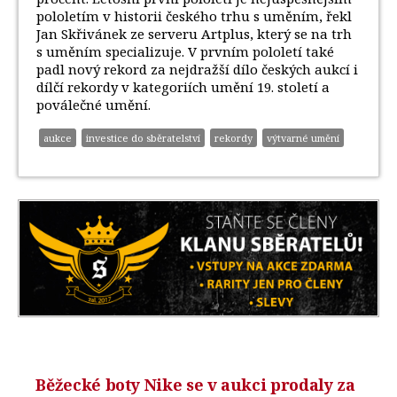
pololetím v historii českého trhu s uměním, řekl
Jan Skřivánek ze serveru Artplus, který se na trh
s uměním specializuje. V prvním pololetí také
padl nový rekord za nejdražší dílo českých aukcí i
dílčí rekordy v kategoriích umění 19. století a
poválečné umění.
aukce
investice do sběratelství
rekordy
výtvarné umění
Běžecké boty Nike se v aukci prodaly za