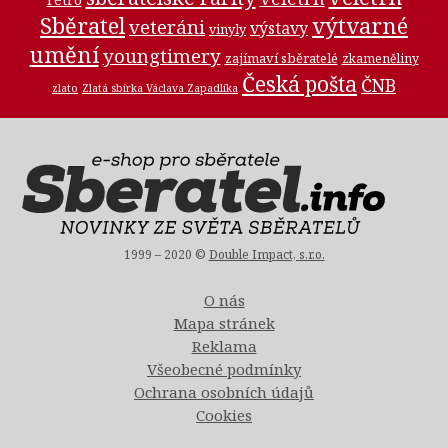
Sběratel
výtvarné
veteráni
výstavy
vinyly
umění
youngtimery
zajímaví sběratelé
zkameněliny
Česká pošta
ČNB
zlato
Zlatá sbírka Václava Zapadlíka
1999 – 2020 ©
Double Impact, s.r.o.
O nás
Mapa stránek
Reklama
Všeobecné podmínky
Ochrana osobních údajů
Cookies