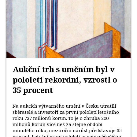
Aukční trh s uměním byl v
pololetí rekordní, vzrostl o
35 procent
Na aukcích výtvarného umění v Česku utratili
sběratelé a investoři za první pololetí letošního
roku 737 milionů korun. To je o zhruba 200
milionů korun více než za stejné období
minulého roku, meziroční nárůst představuje 35
procent. Letošní první pololetí je nejúspěšnějším