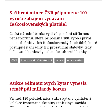
Stříbrná mince ČNB připomene 100.
výročí zahájení vydávání
československých platidel
Česká národní banka vydává pamětní stříbrnou
pětisetkorunu, která připomíná 100. výročí první
emise definitivních československých platidel, které
postupně nahradily tzv. prozatímní státovky, tedy
kolkované bankovky Rakousko-uherské banky.
ČNB
investice do sběratelství
mince
numismatika
Aukce Gilmourových kytar vynesla
téměř půl miliardy korun
Víc než 120 položek měla aukce kytar z vyhlášené
kolekce frontmana skupiny Pink Floyd Davida