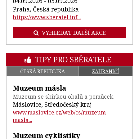
04.09.2026 - 05.09.2026
Praha, Česká republika
https://www.sberatel.inf...
VYHLEDAT DALŠÍ AKCE
TIPY PRO SBĚRATELE
ČESKÁ REPUBLIKA
ZAHRANIČÍ
Muzeum másla
Muzeum se sbírkou obalů a pomůcek.
Máslovice, Středočeský kraj
www.maslovice.cz/web/cs/muzeum-
masla...
Muzeum cyklistiky