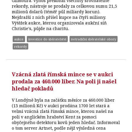
Gilmoura. Výnos překonal všechny srovnatelné
rekordy, nástroje se prodaly za celkovou sumu 21,5
milionů dolarů (téměř půl miliardy korun).
Nejdražší z nich přišel kupce na čtyři miliony.
Výtěžek aukce, kterou organizovala aukční síň
Christie's, půjde na charitu.
aukce
investice do sběratelství
netradiční sběratelské obory
rekordy
Vzácná zlatá římská mince se v aukci
prodala za 460.000 liber. Na poli ji našel
hledač pokladů
V Londýně byla na začátku měsíce za 460.000 liber
(13 milionů Kč) v aukci prodána 1700 let stará a
velmi vzácná zlatá římská mince, kterou našel na
poli v anglickém hrabství Kent za pomoci
obyčejného detektoru kovů jeden hledač. Informoval
o tom server Artnet, podle nějž výsledná cena