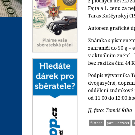
z plochých desek) za
Fajta a 1. cenu za n
Taras Kuščynskyj (1
Autorem grafické úp
Známka s písmenem „
zahraničí do 50 g –
v aktuálním znění – 
bez razítka činí 44 
Podpis výtvarníka T
dvojjazyčné, dopis
oddělení známkové t
od 11:00 do 12:00 ho
JJ, foto: Tomáš Říha
filatelie
jarní Sběratel