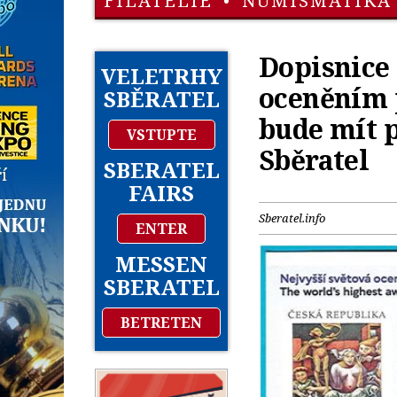
FILATELIE
•
NUMISMATIKA
Dopisnice
VELETRHY
oceněním 
SBĚRATEL
bude mít 
VSTUPTE
Sběratel
SBERATEL
FAIRS
Sberatel.info
ENTER
MESSEN
SBERATEL
BETRETEN