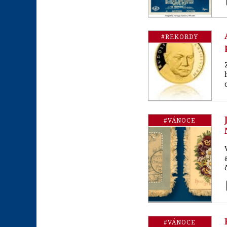
#REKORDY
#VÁNOCE
#VÁNOCE