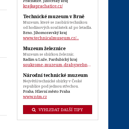
Prachatice, Jihočeský kraj
krajkaprachatice.cz/
Technické muzeum v Brně
Muzeum, které se zaobírá technikou
od hodinových součástek až po letadla.
Brno, Jihomoravský kraj
www.technicalmuseum.cz/...
Muzeum železnice
Muzeum se sbírkou železnic.
Radim u Luže, Pardubický kraj
soukrome-muzeum-drahy.webnode.cz/...
Národní technické muzeum
Největší technické sbírky v České
republice pod jednou střechou.
Praha, Hlavní město Praha
www.ntm.cz
VYHLEDAT DALŠÍ TIPY