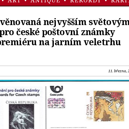
•
ART
•
ANTIQUE
•
REKORDY
•
RARI
 věnovaná nejvyšším světový
pro české poštovní známky
premiéru na jarním veletrhu
11. března, 