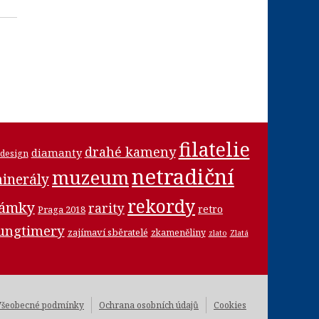
filatelie
drahé kameny
diamanty
design
netradiční
muzeum
inerály
rekordy
námky
rarity
retro
Praga 2018
ungtimery
zajímaví sběratelé
zkameněliny
zlato
Zlatá
Všeobecné podmínky
Ochrana osobních údajů
Cookies