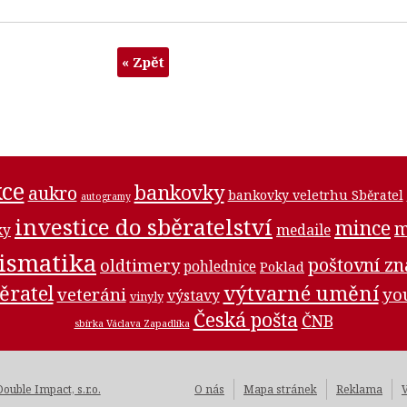
« Zpět
ce
bankovky
aukro
bankovky veletrhu Sběratel
autogramy
investice do sběratelství
mince
m
medaile
ky
ismatika
poštovní z
oldtimery
pohlednice
Poklad
ěratel
výtvarné umění
veteráni
yo
výstavy
vinyly
Česká pošta
ČNB
sbírka Václava Zapadlíka
Double Impact, s.r.o.
O nás
Mapa stránek
Reklama