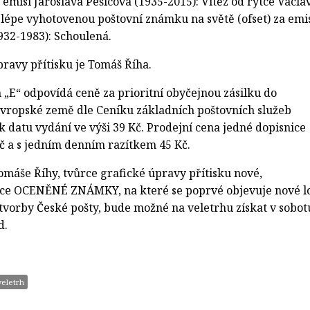
 emisi Jaroslava Pešicová (1935-2015): Vítěz od rytce Václa
ejlépe vyhotovenou poštovní známku na světě (ofset) za emi
932-1983): Schoulená.
ravy přítisku je Tomáš Říha.
E“ odpovídá ceně za prioritní obyčejnou zásilku do
 evropské země dle Ceníku základních poštovních služeb
k datu vydání ve výši 39 Kč. Prodejní cena jedné dopisnice
Kč a s jedním denním razítkem 45 Kč.
omáše Říhy, tvůrce grafické úpravy přítisku nové,
nice OCENĚNÉ ZNÁMKY, na které se poprvé objevuje nové l
vorby České pošty, bude možné na veletrhu získat v sobot
d.
veletrh