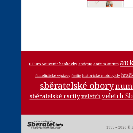
auk
0 Euro Souvenir bankovky
antique
Antium Aurum
hrač
historické motocykly
filatelistické výstavy
fosilie
sběratelské obory
num
veletrh Sb
sběratelské rarity
veletrh
1999 – 2020 ©