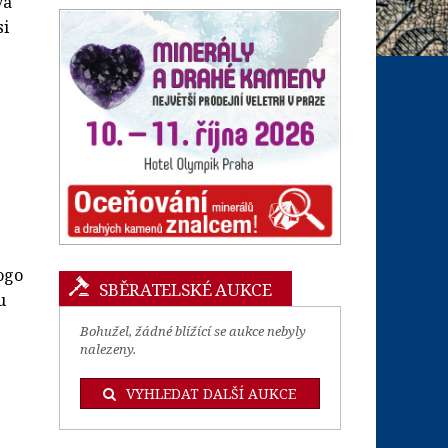
va
si
ogo
SBĚRATELSKÉ AUKCE
u
Bohužel, žádné blížící se aukce nebyly
nalezeny.
VYHLEDAT DALŠÍ AUKCE