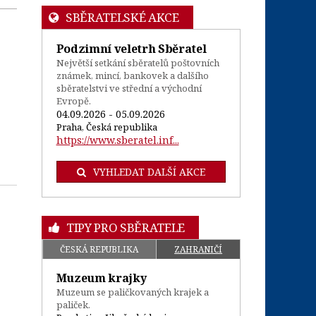
SBĚRATELSKÉ AKCE
Podzimní veletrh Sběratel
Největší setkání sběratelů poštovních
známek, mincí, bankovek a dalšího
sběratelstvi ve střední a východní
Evropě.
04.09.2026 - 05.09.2026
Praha, Česká republika
https://www.sberatel.inf...
VYHLEDAT DALŠÍ AKCE
TIPY PRO SBĚRATELE
ČESKÁ REPUBLIKA
ZAHRANIČÍ
Muzeum krajky
Muzeum se paličkovaných krajek a
paliček.