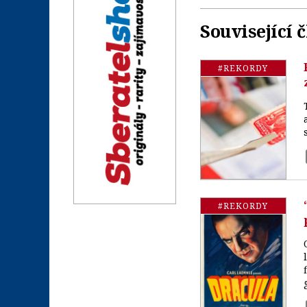
Související 
#REKORDY
#REKORDY