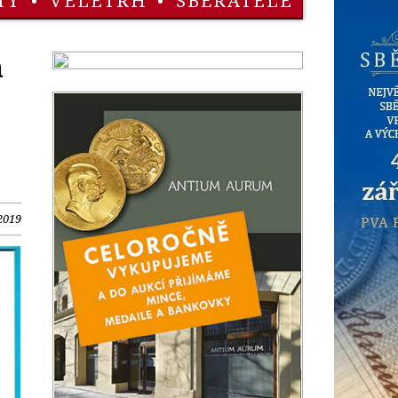
TY
•
VELETRH
•
SBĚRATELÉ
m
2019