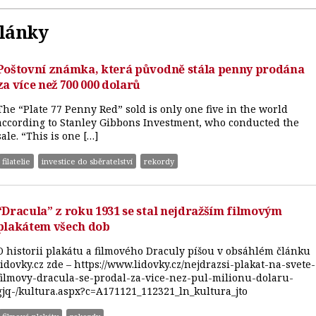
články
Poštovní známka, která původně stála penny prodána
za více než 700 000 dolarů
The “Plate 77 Penny Red” sold is only one five in the world
according to Stanley Gibbons Investment, who conducted the
sale. “This is one […]
filatelie
investice do sběratelství
rekordy
“Dracula” z roku 1931 se stal nejdražším filmovým
plakátem všech dob
O historii plakátu a filmového Draculy píšou v obsáhlém článku
lidovky.cz zde – https://www.lidovky.cz/nejdrazsi-plakat-na-svete-
filmovy-dracula-se-prodal-za-vice-nez-pul-milionu-dolaru-
gjq-/kultura.aspx?c=A171121_112321_ln_kultura_jto