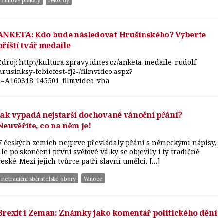
filmové plakáty
rekordy
ANKETA: Kdo bude následovat Hrušínského? Vyberte
příští tvář medaile
Zdroj: http://kultura.zpravy.idnes.cz/anketa-medaile-rudolf-
hrusinksy-febiofest-fj2-/filmvideo.aspx?
c=A160318_145501_filmvideo_vha
Jak vypadá nejstarší dochované vánoční přání?
Neuvěříte, co na něm je!
V českých zemích nejprve převládaly přání s německými nápisy,
ale po skončení první světové války se objevily i ty tradičně
české. Mezi jejich tvůrce patří slavní umělci, […]
netradiční sběratelské obory
Vánoce
Brexit i Zeman: Známky jako komentář politického dění