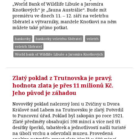
„World Bank of Wildlife Libuše a Jaromíra
Knotkových“ je „fauna Austrálie“. Bude mít
premiéru ve dnech 11. – 12. září na veletrhu
Sběratel a výtvarníky, manžele Knotkovi na něm
můžete také přímo potkat.
bankovky
bankovky veletrhu Sběratel
veletrh
veletrh Sběratel
World bank of Wildlife Libuše a Jaromíra Knotkových
Zlatý poklad z Trutnovska je pravý,
hodnota zlata je přes 11 milionů Kč.
Jeho původ je záhadou
Novověký poklad nalezený loni u Zvičiny u Dvora
Králové nad Labem na Trutnovsku je zlatý. Potvrdil
to Puncovní úřad. Poklad byl zakopán po roce 1921.
Zlaté předměty obsahující 598 mincí a více než tři
desítky šperků, tabatěrek a jednotlivostí našli turisté
na úbočí vrchu a odevzdali muzeu. Provedená