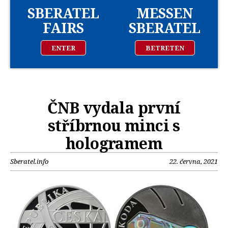
SBERATEL
MESSEN
FAIRS
SBERATEL
ENTER
BETRETEN
ČNB vydala první
stříbrnou minci s
hologramem
Sberatel.info
22. června, 2021