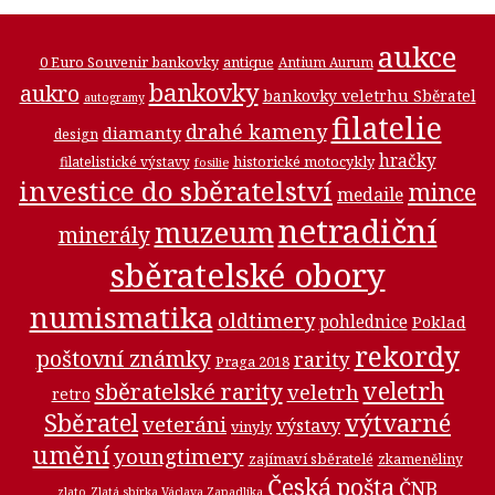
aukce
0 Euro Souvenir bankovky
antique
Antium Aurum
bankovky
aukro
bankovky veletrhu Sběratel
autogramy
filatelie
drahé kameny
diamanty
design
hračky
historické motocykly
filatelistické výstavy
fosilie
investice do sběratelství
mince
medaile
netradiční
muzeum
minerály
sběratelské obory
numismatika
oldtimery
pohlednice
Poklad
rekordy
poštovní známky
rarity
Praga 2018
veletrh
sběratelské rarity
veletrh
retro
Sběratel
výtvarné
veteráni
výstavy
vinyly
umění
youngtimery
zajímaví sběratelé
zkameněliny
Česká pošta
ČNB
zlato
Zlatá sbírka Václava Zapadlíka