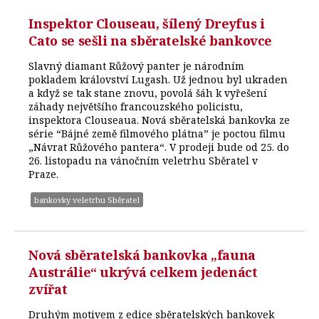
Inspektor Clouseau, šílený Dreyfus i
Cato se sešli na sběratelské bankovce
Slavný diamant Růžový panter je národním
pokladem království Lugash. Už jednou byl ukraden
a když se tak stane znovu, povolá šáh k vyřešení
záhady největšího francouzského policistu,
inspektora Clouseaua. Nová sběratelská bankovka ze
série “Bájné země filmového plátna” je poctou filmu
„Návrat Růžového pantera“. V prodeji bude od 25. do
26. listopadu na vánočním veletrhu Sběratel v
Praze.
bankovky veletrhu Sběratel
Nová sběratelská bankovka „fauna
Austrálie“ ukrývá celkem jedenáct
zvířat
Druhým motivem z edice sběratelských bankovek