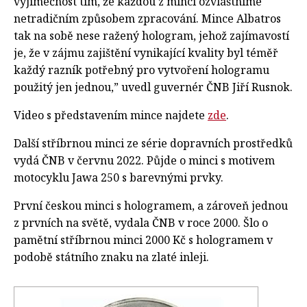
výjimečnost tím, že každou z mincí ozvláštníme
netradičním způsobem zpracování. Mince Albatros
tak na sobě nese ražený hologram, jehož zajímavostí
je, že v zájmu zajištění vynikající kvality byl téměř
každý razník potřebný pro vytvoření hologramu
použitý jen jednou,” uvedl guvernér ČNB Jiří Rusnok.
Video s představením mince najdete
zde
.
Další stříbrnou minci ze série dopravních prostředků
vydá ČNB v červnu 2022. Půjde o minci s motivem
motocyklu Jawa 250 s barevnými prvky.
První českou minci s hologramem, a zároveň jednou
z prvních na světě, vydala ČNB v roce 2000. Šlo o
pamětní stříbrnou minci 2000 Kč s hologramem v
podobě státního znaku na zlaté inleji.