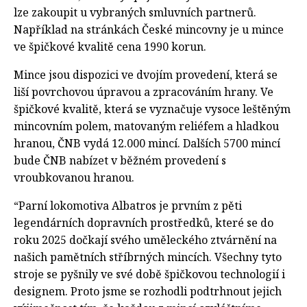
lze zakoupit u vybraných smluvních partnerů.
Například na stránkách České mincovny je u mince
ve špičkové kvalitě cena 1990 korun.
Mince jsou dispozici ve dvojím provedení, která se
liší povrchovou úpravou a zpracováním hrany. Ve
špičkové kvalitě, která se vyznačuje vysoce leštěným
mincovním polem, matovaným reliéfem a hladkou
hranou, ČNB vydá 12.000 mincí. Dalších 5700 mincí
bude ČNB nabízet v běžném provedení s
vroubkovanou hranou.
“Parní lokomotiva Albatros je prvním z pěti
legendárních dopravních prostředků, které se do
roku 2025 dočkají svého uměleckého ztvárnění na
našich pamětních stříbrných mincích. Všechny tyto
stroje se pyšnily ve své době špičkovou technologií i
designem. Proto jsme se rozhodli podtrhnout jejich