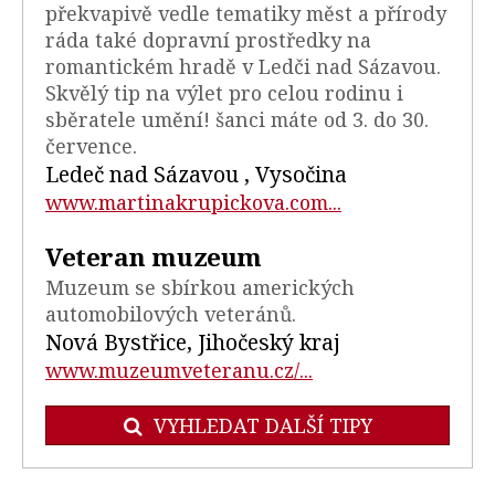
překvapivě vedle tematiky měst a přírody
ráda také dopravní prostředky na
romantickém hradě v Ledči nad Sázavou.
Skvělý tip na výlet pro celou rodinu i
sběratele umění! šanci máte od 3. do 30.
července.
Ledeč nad Sázavou , Vysočina
www.martinakrupickova.com...
Veteran muzeum
Muzeum se sbírkou amerických
automobilových veteránů.
Nová Bystřice, Jihočeský kraj
www.muzeumveteranu.cz/...
VYHLEDAT DALŠÍ TIPY