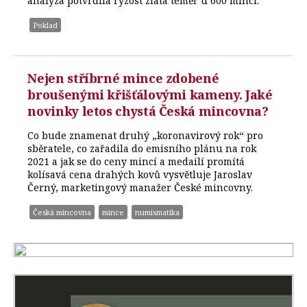
analýza potvrdila ryzost zlata téměř u 600 mincí.
Poklad
Nejen stříbrné mince zdobené
broušenými křišťálovými kameny. Jaké
novinky letos chystá Česká mincovna?
Co bude znamenat druhý „koronavirový rok“ pro
sběratele, co zařadila do emisního plánu na rok
2021 a jak se do ceny mincí a medailí promítá
kolísavá cena drahých kovů vysvětluje Jaroslav
Černý, marketingový manažer České mincovny.
Česká mincovna
mince
numismatika