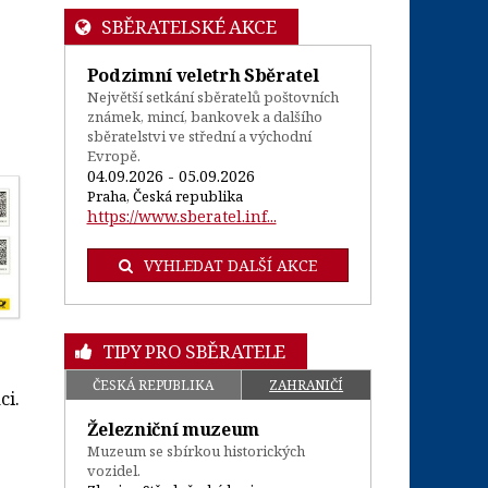
SBĚRATELSKÉ AKCE
Podzimní veletrh Sběratel
Největší setkání sběratelů poštovních
známek, mincí, bankovek a dalšího
sběratelstvi ve střední a východní
Evropě.
04.09.2026 - 05.09.2026
Praha, Česká republika
https://www.sberatel.inf...
VYHLEDAT DALŠÍ AKCE
TIPY PRO SBĚRATELE
e
ČESKÁ REPUBLIKA
ZAHRANIČÍ
ci.
Železniční muzeum
Muzeum se sbírkou historických
vozidel.