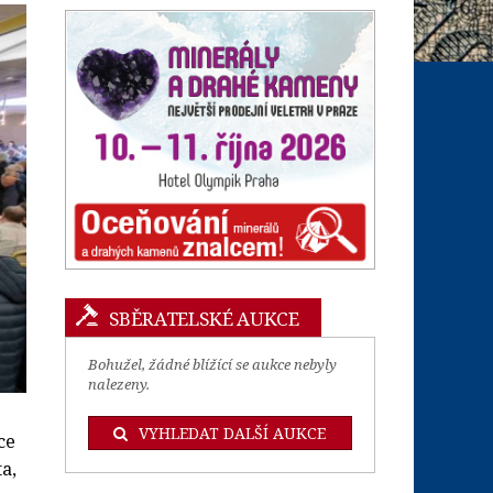
SBĚRATELSKÉ AUKCE
Bohužel, žádné blížící se aukce nebyly
nalezeny.
VYHLEDAT DALŠÍ AUKCE
ce
a,