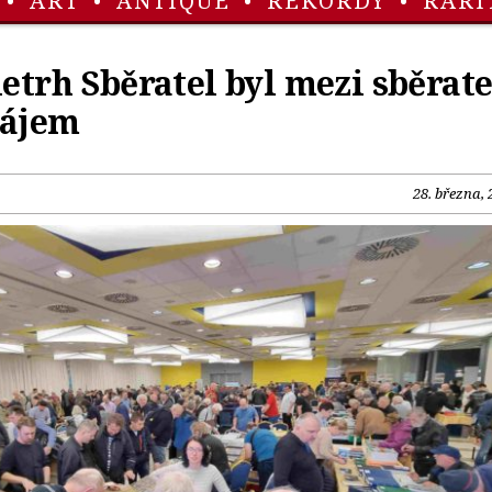
•
ART
•
ANTIQUE
•
REKORDY
•
RARI
letrh Sběratel byl mezi sběrate
zájem
28. března, 