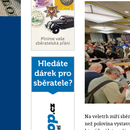
Na veletrh míří sběr
než polovina vystav