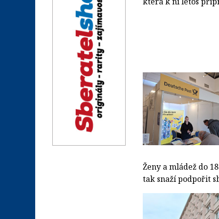
která k ní letos přip
Ženy a mládež do 18 
tak snaží podpořit s