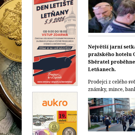
Největší jarní setk
pražského hotelu O
Sběratel proběhne 
Letňanech.
Prodejci z celého sv
známky, mince, bank