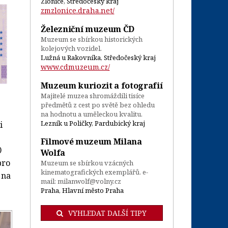
Zlonice, Středočeský kraj
zmzlonice.draha.net/
Železniční muzeum ČD
Muzeum se sbírkou historických
kolejových vozidel.
Lužná u Rakovníka, Středočeský kraj
www.cdmuzeum.cz/
Muzeum kuriozit a fotografií
Majitelé muzea shromáždili tisíce
předmětů z cest po světě bez ohledu
na hodnotu a uměleckou kvalitu.
Lezník u Poličky, Pardubický kraj
i
Filmové muzeum Milana
0
Wolfa
pro
Muzeum se sbírkou vzácných
kinematografických exemplářů. e-
 na
mail:
milanwolf@volny.cz
Praha, Hlavní město Praha
VYHLEDAT DALŠÍ TIPY