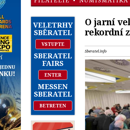
FILATELIE
•
NUMISMATIKA
O jarní ve
VELETRHY
rekordní 
SBĚRATEL
VSTUPTE
Sberatel.info
SBERATEL
FAIRS
ENTER
MESSEN
SBERATEL
BETRETEN