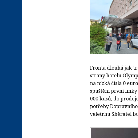
Fronta dlouhá jak tr
strany hotelu Olympi
na nízká čísla 0 eu
spuštění první link
000 kusů, do prodeje
potřeby Dopravního 
veletrhu Sběratel b