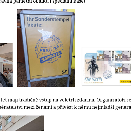
ravila pamětní obálku i speciální kašet.
let mají tradičně vstup na veletrh zdarma. Organizátoři s
běratelství mezi ženami a přivést k němu nejmladší genera