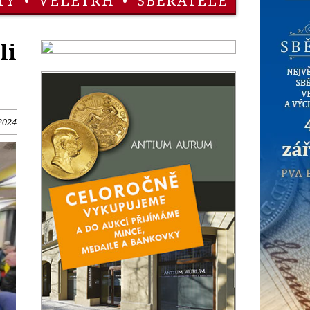
TY
•
VELETRH
•
SBĚRATELÉ
li
2024