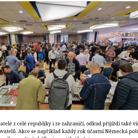
atelé z celé republiky i ze zahraničí, odkud přijíždí také ví
ovatelů. Akce se například každý rok účastní Německá pošt