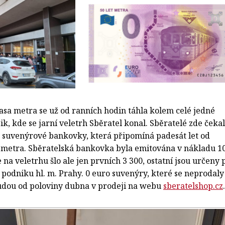
asa metra se už od ranních hodin táhla kolem celé jedné
k, kde se jarní veletrh Sběratel konal. Sběratelé zde čekal
ro suvenýrové bankovky, která připomíná padesát let od
y metra. Sběratelská bankovka byla emitována v nákladu 1
 na veletrhu šlo ale jen prvních 3 300, ostatní jsou určeny 
podniku hl. m. Prahy. 0 euro suvenýry, které se neprodaly
udou od poloviny dubna v prodeji na webu
sberatelshop.cz
.