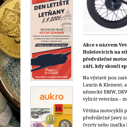
Akce s názvem Vete
Holešovicích na st
předválečné motocy
září, kdy skončí s
Na výstavě jsou zas
Laurin & Klement, al
německé BMW, DKW n
vyhrát veterána – m
Většina motocyklů p
předválečné Jawy za
čezety nebo značka 