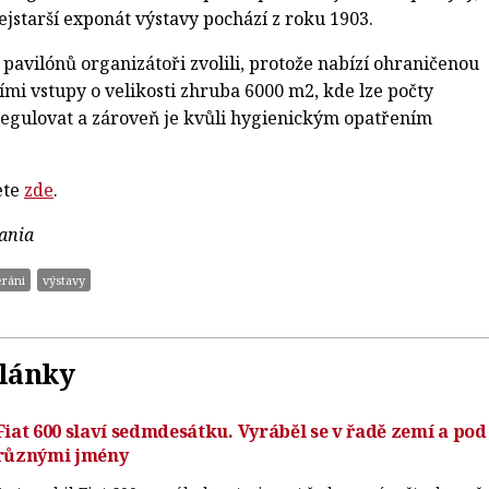
ejstarší exponát výstavy pochází z roku 1903.
pavilónů organizátoři zvolili, protože nabízí ohraničenou
ími vstupy o velikosti zhruba 6000 m2, kde lze počty
egulovat a zároveň je kvůli hygienickým opatřením
.
ete
zde
.
ania
eráni
výstavy
články
Fiat 600 slaví sedmdesátku. Vyráběl se v řadě zemí a pod
různými jmény