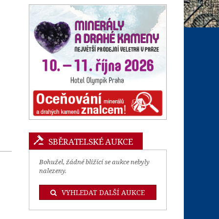
SBĚRATELSKÉ AUKCE
Bohužel, žádné blížící se aukce nebyly
nalezeny.
VYHLEDAT DALŠÍ AUKCE