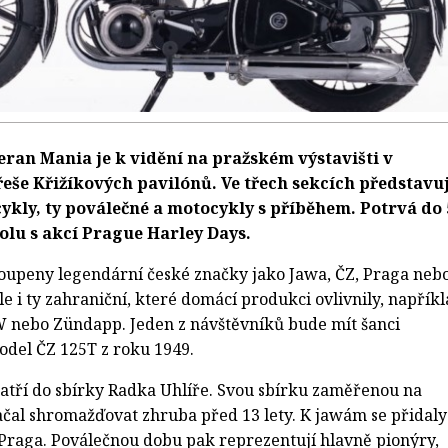
ran Mania je k vidění na pražském výstavišti v
řeše Křižíkových pavilónů. Ve třech sekcích představu
kly, ty poválečné a motocykly s příběhem. Potrvá do 
polu s akcí Prague Harley Days.
toupeny legendární české značky jako Jawa, ČZ, Praga neb
e i ty zahraniční, které domácí produkci ovlivnily, napřík
ebo Zündapp. Jeden z návštěvníků bude mít šanci
odel ČZ 125T z roku 1949.
atří do sbírky Radka Uhlíře. Svou sbírku zaměřenou na
čal shromažďovat zhruba před 13 lety. K jawám se přidaly
Praga. Poválečnou dobu pak reprezentují hlavně pionýry,