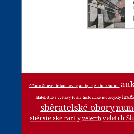
auk
0 Euro Souvenir bankovky
antique
Antium Aurum
hrač
historické motocykly
filatelistické výstavy
fosilie
sběratelské obory
num
veletrh Sb
sběratelské rarity
veletrh