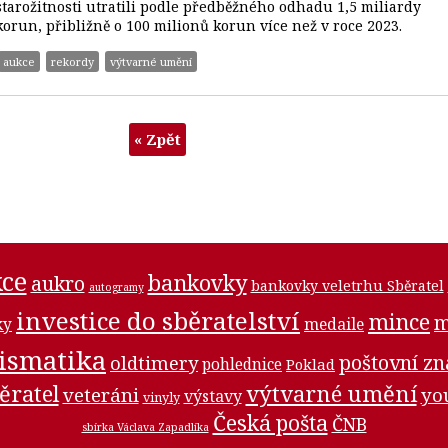
starožitnosti utratili podle předběžného odhadu 1,5 miliardy
korun, přibližně o 100 milionů korun více než v roce 2023.
aukce
rekordy
výtvarné umění
« Zpět
ce
bankovky
aukro
bankovky veletrhu Sběratel
autogramy
investice do sběratelství
mince
m
medaile
ky
ismatika
poštovní z
oldtimery
pohlednice
Poklad
ěratel
výtvarné umění
veteráni
yo
výstavy
vinyly
Česká pošta
ČNB
sbírka Václava Zapadlíka