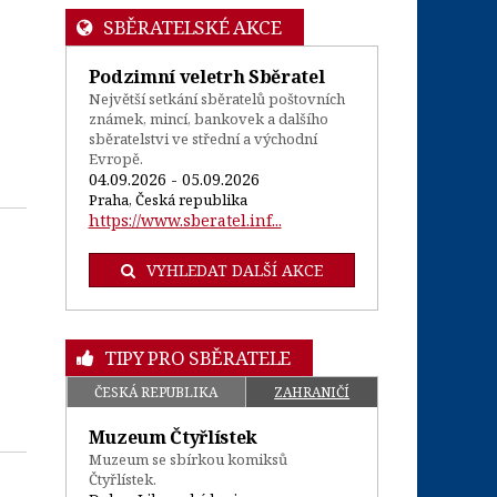
SBĚRATELSKÉ AKCE
Podzimní veletrh Sběratel
Největší setkání sběratelů poštovních
známek, mincí, bankovek a dalšího
sběratelstvi ve střední a východní
Evropě.
04.09.2026 - 05.09.2026
Praha, Česká republika
https://www.sberatel.inf...
VYHLEDAT DALŠÍ AKCE
TIPY PRO SBĚRATELE
ČESKÁ REPUBLIKA
ZAHRANIČÍ
Muzeum Čtyřlístek
Muzeum se sbírkou komiksů
Čtyřlístek.