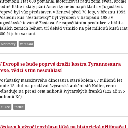
Automobil Fiat 600 pomáhal motorizovat řadu zemí světa, kromě
rodné Itálie i státy jižní Ameriky nebo například i v Jugoslávii.
Poprvé byl vůz představen v Ženevě před 70 lety, v březnu 1955.
Poslední kus “šestistovky” byl vyroben v listopadu 1985 v
jugoslávské továrně Zastava. Se započítáním produkce v Itálii a
dalších zemích během tří dekád vzniklo na pět milionů kusů Fiat
600 či jeho variant.
oldtimery
veteráni
V Evropě se bude poprvé dražit kostra Tyrannosaura
rexe, vědci s tím nesouhlasí
Pozůstatky masožravého dinosaura staré kolem 67 milionů let
bude 18. dubna prodávat švýcarská aukční síň Koller, cenu
odhaduje na pět až osm milionů švýcarských franků (122 až 195
milionů Kč).
aukce
fosilie
Výstava k výročí rozhlasu láká na historické přijímače i