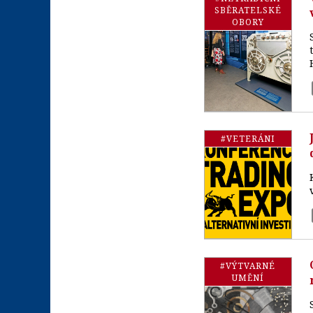
SBĚRATELSKÉ
OBORY
#VETERÁNI
#VÝTVARNÉ
UMĚNÍ