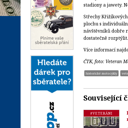
stadiony a jawety. N
Střechy Křižíkových 
plochu s individuáln
návštěvníků dobře r
dostatečně rozptýlit
Více informací najd
ČTK, foto:
Veteran M
historické motocykly
vet
Související 
#VETERÁNI