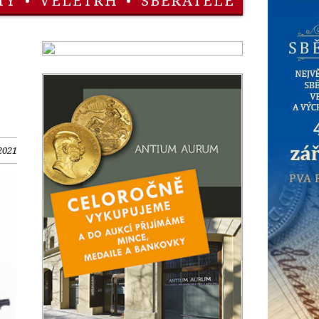
TY
•
VELETRH
•
SBĚRATELÉ
2021