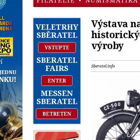
FILATELIE
•
NUMISMATIKA
Výstava na
VELETRHY
historick
SBĚRATEL
výroby
VSTUPTE
SBERATEL
FAIRS
Sberatel.info
ENTER
MESSEN
SBERATEL
BETRETEN