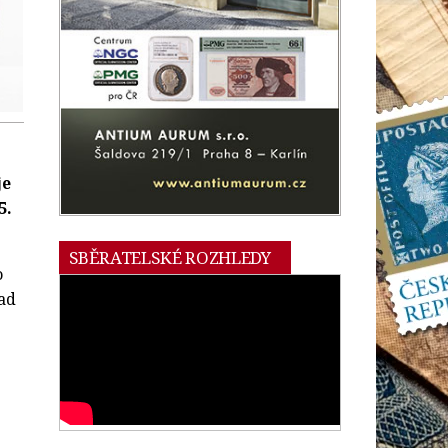
je
5.
SBĚRATELSKÉ ROZHLEDY
o
lad