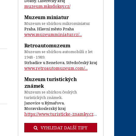
Doksy, Liberecký kraj
muzeum.mksdoksy.cz/
Muzeum miniatur
Muzeum se sbírkou mikrominiatur.
Praha, Hlavní město Praha
www.muzeumminiatur.cz/...
Retroautomuzeum
Muzeum se sbírkou automobilů z let
1948 - 1989.
Strbadice u Benešova, Středočeský kraj
www.retroautomuzeum.com/...
Muzeum turistických
známek
Muzeum se sbírkou českých
turistických známek.
Janovice u Rýmařova,
Moravskoslezský kraj
https://www.turisticke-znamky.cz/ic-muze...
VYHLEDAT DALŠÍ TIPY