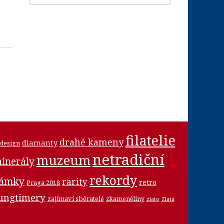
filatelie
drahé kameny
diamanty
design
netradiční
muzeum
inerály
rekordy
námky
rarity
retro
Praga 2018
ungtimery
zajímaví sběratelé
zkameněliny
zlato
Zlatá