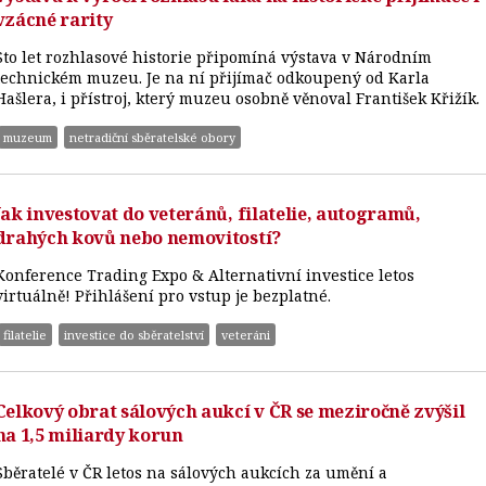
vzácné rarity
Sto let rozhlasové historie připomíná výstava v Národním
technickém muzeu. Je na ní přijímač odkoupený od Karla
Hašlera, i přístroj, který muzeu osobně věnoval František Křižík.
muzeum
netradiční sběratelské obory
Jak investovat do veteránů, filatelie, autogramů,
drahých kovů nebo nemovitostí?
Konference Trading Expo & Alternativní investice letos
virtuálně! Přihlášení pro vstup je bezplatné.
filatelie
investice do sběratelství
veteráni
Celkový obrat sálových aukcí v ČR se meziročně zvýšil
na 1,5 miliardy korun
Sběratelé v ČR letos na sálových aukcích za umění a