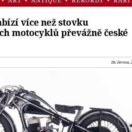
•
ART
•
ANTIQUE
•
REKORDY
•
RARI
bízí více než stovku
ých motocyklů převážně české
28. června, 