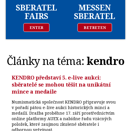
SBERATEL
MESSEN
FAIRS
SBERATEL
ENTER
BETRETEN
Články na téma:
kendro
KENDRO představí 5. e-live aukci:
sběratelé se mohou těšit na unikátní
mince a medaile
Numismatická společnost KENDRO připravuje svou
v pořadí pátou e-live aukci historických mincí a
medailí. Dražba proběhne 17. září prostřednictvím
online platformy AUEX a nabídne řadu vzácných
položek, které zaujmou zkušené sběratele i
odbornou veřejnost.