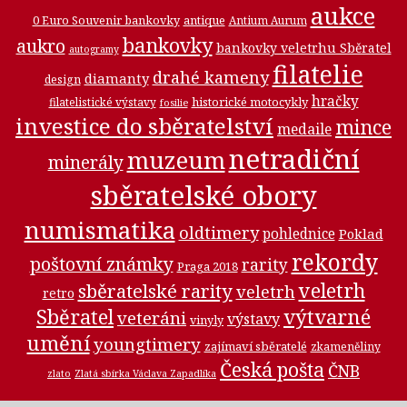
aukce
0 Euro Souvenir bankovky
antique
Antium Aurum
bankovky
aukro
bankovky veletrhu Sběratel
autogramy
filatelie
drahé kameny
diamanty
design
hračky
historické motocykly
filatelistické výstavy
fosilie
investice do sběratelství
mince
medaile
netradiční
muzeum
minerály
sběratelské obory
numismatika
oldtimery
pohlednice
Poklad
rekordy
poštovní známky
rarity
Praga 2018
veletrh
sběratelské rarity
veletrh
retro
Sběratel
výtvarné
veteráni
výstavy
vinyly
umění
youngtimery
zajímaví sběratelé
zkameněliny
Česká pošta
ČNB
zlato
Zlatá sbírka Václava Zapadlíka