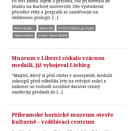
Po otci zdědil zájem o přírodu, což jej dovedlo ke
studiu na Karlově univerzitě. Zde vystudoval
přírodní vědy a geografii se zaměřením na
oblíbenou geologii. […]
mineralogie...
minerály
Seriál Velikáni geologie
zkameněliny
znalec Karel Mařík
Muzeum v Liberci získalo vzácnou
medaili, již vybojoval Liebieg
“Majitel, který si přál zůstat v anonymitě, medaili
zakoupil před několika lety na veřejné aukci a
nakonec se rozhodl nezištně darovat cenný
umělecký předmět do […]
Příbramské hornické muzeum otevře
kulturně – vzdělávací centrum