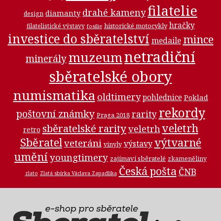
filatelie
drahé kameny
diamanty
design
hračky
historické motocykly
filatelistické výstavy
fosilie
investice do sběratelství
mince
medaile
netradiční
muzeum
minerály
sběratelské obory
numismatika
oldtimery
pohlednice
Poklad
rekordy
poštovní známky
rarity
Praga 2018
veletrh
sběratelské rarity
veletrh
retro
Sběratel
výtvarné
veteráni
výstavy
vinyly
umění
youngtimery
zajímaví sběratelé
zkameněliny
Česká pošta
ČNB
zlato
Zlatá sbírka Václava Zapadlíka