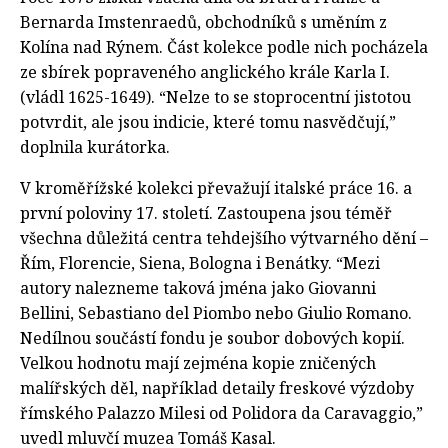
Bernarda Imstenraedů, obchodníků s uměním z
Kolína nad Rýnem. Část kolekce podle nich pocházela
ze sbírek popraveného anglického krále Karla I.
(vládl 1625-1649). “Nelze to se stoprocentní jistotou
potvrdit, ale jsou indicie, které tomu nasvědčují,”
doplnila kurátorka.
V kroměřížské kolekci převažují italské práce 16. a
první poloviny 17. století. Zastoupena jsou téměř
všechna důležitá centra tehdejšího výtvarného dění –
Řím, Florencie, Siena, Bologna i Benátky. “Mezi
autory nalezneme taková jména jako Giovanni
Bellini, Sebastiano del Piombo nebo Giulio Romano.
Nedílnou součástí fondu je soubor dobových kopií.
Velkou hodnotu mají zejména kopie zničených
malířských děl, například detaily freskové výzdoby
římského Palazzo Milesi od Polidora da Caravaggio,”
uvedl mluvčí muzea Tomáš Kasal.