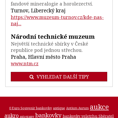
fandové mineralogie a horolezectví.
Turnov, Liberecký kraj
https://www.muzeum-turnov.cz/kde-nas-
naj...
Národní technické muzeum
Největší technické sbírky v České
republice pod jednou střechou.
Praha, Hlavní město Praha
www.ntm.cz
VYHLEDAT DALŠÍ TIPY
aukce
0 Euro Souvenir bankovky
antique
Antium Aurum
bankovky
aukro
bankovky veletrhu Sběratel
autogramy