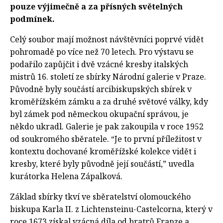
pouze výjimečně a za přísných světelných
podmínek.
Celý soubor mají možnost návštěvníci poprvé vidět
pohromadě po více než 70 letech. Pro výstavu se
podařilo zapůjčit i dvě vzácné kresby italských
mistrů 16. století ze sbírky Národní galerie v Praze.
Původně byly součástí arcibiskupských sbírek v
kroměřížském zámku a za druhé světové války, kdy
byl zámek pod německou okupační správou, je
někdo ukradl. Galerie je pak zakoupila v roce 1952
od soukromého sběratele. “Je to první příležitost v
kontextu dochované kroměřížské kolekce vidět i
kresby, které byly původně její součástí,” uvedla
kurátorka Helena Zápalková.
Základ sbírky tkví ve sběratelství olomouckého
biskupa Karla II. z Lichtensteinu-Castelcorna, který v
roce 1673 získal vzácná díla od bratrů Franze a