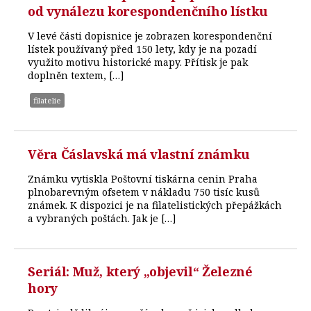
od vynálezu korespondenčního lístku
V levé části dopisnice je zobrazen korespondenční
lístek používaný před 150 lety, kdy je na pozadí
využito motivu historické mapy. Přítisk je pak
doplněn textem, […]
filatelie
Věra Čáslavská má vlastní známku
Známku vytiskla Poštovní tiskárna cenin Praha
plnobarevným ofsetem v nákladu 750 tisíc kusů
známek. K dispozici je na filatelistických přepážkách
a vybraných poštách. Jak je […]
Seriál: Muž, který „objevil“ Železné
hory