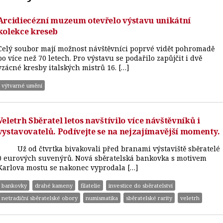
Arcidiecézní muzeum otevřelo výstavu unikátní
kolekce kreseb
Celý soubor mají možnost návštěvníci poprvé vidět pohromadě
po více než 70 letech. Pro výstavu se podařilo zapůjčit i dvě
vzácné kresby italských mistrů 16. […]
výtvarné umění
Veletrh Sběratel letos navštívilo více návštěvníků i
vystavovatelů. Podívejte se na nejzajímavější momenty.
Už od čtvrtka bivakovali před branami výstaviště sběratelé
0 eurových suvenýrů. Nová sběratelská bankovka s motivem
Karlova mostu se nakonec vyprodala […]
bankovky
drahé kameny
filatelie
investice do sběratelství
netradiční sběratelské obory
numismatika
sběratelské rarity
veletrh