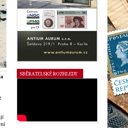
SBĚRATELSKÉ ROZHLEDY
 a
ž
jí
ení