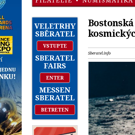
FILATELIE
•
NUMISMATIKA
Bostonská 
VELETRHY
kosmickýc
SBĚRATEL
VSTUPTE
Sberatel.info
SBERATEL
FAIRS
ENTER
MESSEN
SBERATEL
BETRETEN