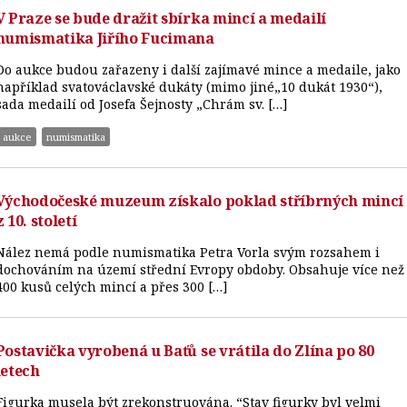
V Praze se bude dražit sbírka mincí a medailí
numismatika Jiřího Fucimana
Do aukce budou zařazeny i další zajímavé mince a medaile, jako
například svatováclavské dukáty (mimo jiné„10 dukát 1930“),
sada medailí od Josefa Šejnosty „Chrám sv. […]
aukce
numismatika
Východočeské muzeum získalo poklad stříbrných mincí
z 10. století
Nález nemá podle numismatika Petra Vorla svým rozsahem i
dochováním na území střední Evropy obdoby. Obsahuje více než
400 kusů celých mincí a přes 300 […]
Postavička vyrobená u Baťů se vrátila do Zlína po 80
letech
Figurka musela být zrekonstruována. “Stav figurky byl velmi