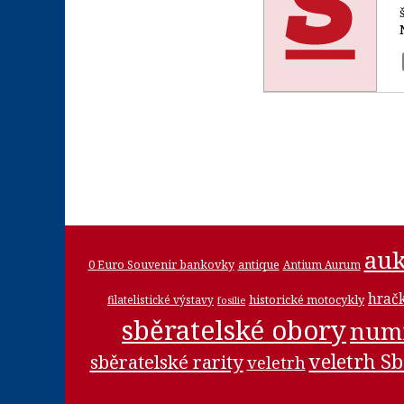
auk
0 Euro Souvenir bankovky
antique
Antium Aurum
hrač
historické motocykly
filatelistické výstavy
fosilie
sběratelské obory
num
veletrh Sb
sběratelské rarity
veletrh