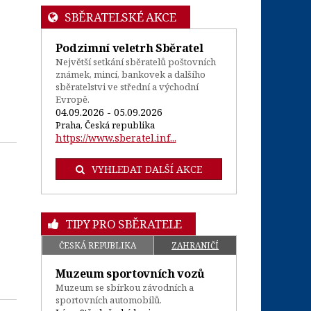
SBĚRATELSKÉ AKCE
Podzimní veletrh Sběratel
Největší setkání sběratelů poštovních
známek, mincí, bankovek a dalšího
sběratelstvi ve střední a východní
Evropě.
04.09.2026 - 05.09.2026
Praha, Česká republika
https://www.sberatel.inf...
VYHLEDAT DALŠÍ AKCE
TIPY PRO SBĚRATELE
ČESKÁ REPUBLIKA
ZAHRANIČÍ
Muzeum sportovních vozů
Muzeum se sbírkou závodních a
sportovních automobilů.