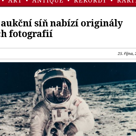
•
ART
•
ANTIQUE
•
REKORDY
•
RARI
aukční síň nabízí originály
h fotografií
25. října,