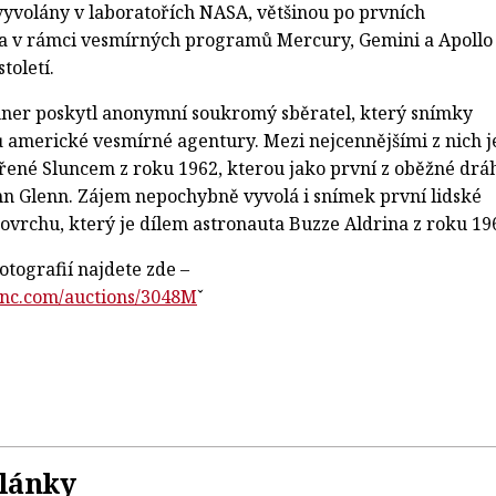
 vyvolány v laboratořích NASA, většinou po prvních
 a v rámci vesmírných programů Mercury, Gemini a Apollo
toletí.
inner poskytl anonymní soukromý sběratel, který snímky
ů americké vesmírné agentury. Mezi nejcennějšími z nich j
řené Sluncem z roku 1962, kterou jako první z oběžné drá
ohn Glenn. Zájem nepochybně vyvolá i snímek první lidské
ovrchu, který je dílem astronauta Buzze Aldrina z roku 19
tografií najdete zde –
inc.com/auctions/3048M
ˇ
články