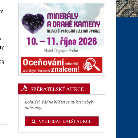
 v
e
hy
69.
SBĚRATELSKÉ AUKCE
Bohužel, žádné blížící se aukce nebyly
nalezeny.
VYHLEDAT DALŠÍ AUKCE