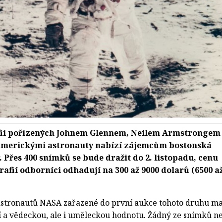
fií pořízených Johnem Glennem, Neilem Armstrongem
americkými astronauty nabízí zájemcům bostonská
. Přes 400 snímků se bude dražit do 2. listopadu, cenu
rafií odborníci odhadují na 300 až 9000 dolarů (6500 a
astronautů NASA zařazené do první aukce tohoto druhu ma
a vědeckou, ale i uměleckou hodnotu. Žádný ze snímků n