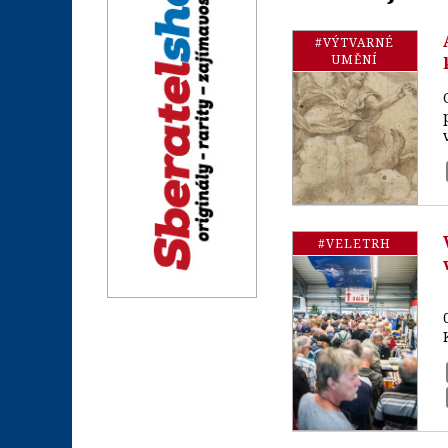
#VÝTVARNÉ
UMĚNÍ
#VELETRH