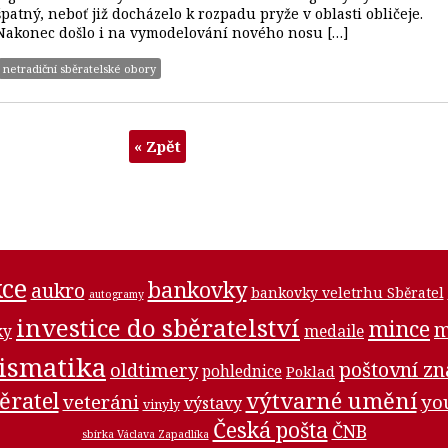
špatný, neboť již docházelo k rozpadu pryže v oblasti obličeje.
Nakonec došlo i na vymodelování nového nosu […]
netradiční sběratelské obory
« Zpět
ce
bankovky
aukro
bankovky veletrhu Sběratel
autogramy
investice do sběratelství
mince
m
medaile
ky
ismatika
poštovní z
oldtimery
pohlednice
Poklad
ěratel
výtvarné umění
veteráni
yo
výstavy
vinyly
Česká pošta
ČNB
sbírka Václava Zapadlíka