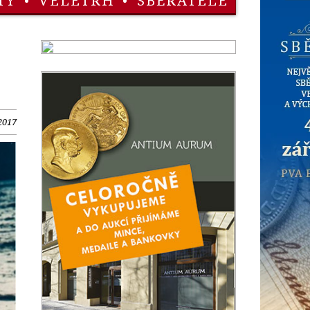
TY
•
VELETRH
•
SBĚRATELÉ
 2017