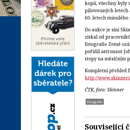
kopií, všechny byly
pilotovaných letech
60. letech minulého s
Do aukce je síni Sk
získal od pracovník
fotografie Země ozá
pořídil astronaut J
stopy na měsíčním p
Kompletní přehled fo
http://www.skinner
ČTK, foto: Skinner
fotografie
Související 