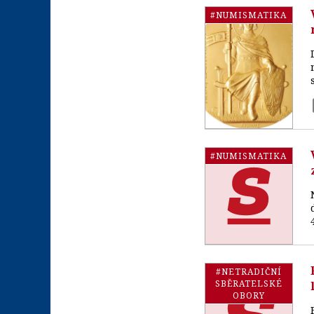
#NUMISMATIKA
#NUMISMATIKA
#NETRADIČNÍ
SBĚRATELSKÉ
OBORY