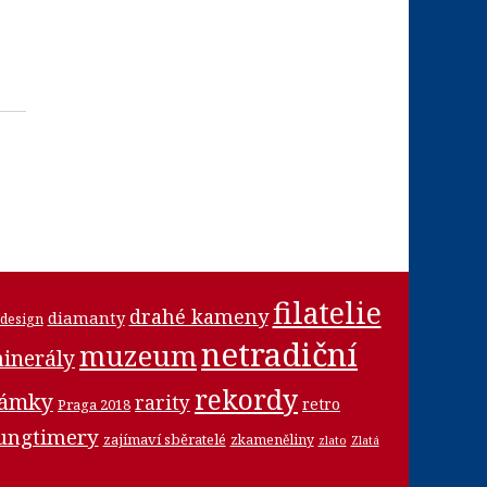
filatelie
drahé kameny
diamanty
design
netradiční
muzeum
inerály
rekordy
námky
rarity
retro
Praga 2018
ungtimery
zajímaví sběratelé
zkameněliny
zlato
Zlatá