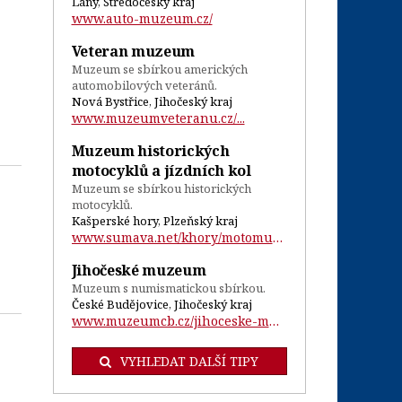
Lány, Středočeský kraj
www.auto-muzeum.cz/
Veteran muzeum
Muzeum se sbírkou amerických
automobilových veteránů.
Nová Bystřice, Jihočeský kraj
www.muzeumveteranu.cz/...
Muzeum historických
motocyklů a jízdních kol
Muzeum se sbírkou historických
motocyklů.
Kašperské hory, Plzeňský kraj
www.sumava.net/khory/motomuzeum/...
Jihočeské muzeum
Muzeum s numismatickou sbírkou.
České Budějovice, Jihočeský kraj
www.muzeumcb.cz/jihoceske-muzeum/sbirky-...
VYHLEDAT DALŠÍ TIPY