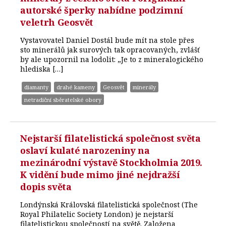
autorské šperky nabídne podzimní
veletrh Geosvět
Vystavovatel Daniel Dostál bude mít na stole přes
sto minerálů jak surových tak opracovaných, zvlášť
by ale upozornil na lodolit: „Je to z mineralogického
hlediska […]
diamanty
drahé kameny
Geosvět
minerály
netradiční sběratelské obory
Nejstarší filatelistická společnost světa
oslaví kulaté narozeniny na
mezinárodní výstavě Stockholmia 2019.
K vidění bude mimo jiné nejdražší
dopis světa
Londýnská Královská filatelistická společnost (The
Royal Philatelic Society London) je nejstarší
filatelistickou společností na světě. Založena