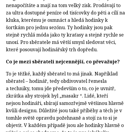
nenapočítáte a mají na tom velký zisk. Prodávají to
za ultra dostupné peníze od tisícovky do pěti a cílí na
kluka, kterému je osmnáct a hledá hodinky k
šortkám pro jednu sezónu. Ty hodinky jsou pak
stejně rychlá móda jako ty kraťasy a stejně rychle se
unosí. Pro sběratele má větší smysl sledovat věci,
které posouvají hodinářský trh dopředu.
Co je mezi sběrateli nejcennější, co převažuje?
To je těžké, každý sběratel to má jinak. Například
sběratel – hodinář, tedy obdivovatel řemesla
a techniky, tomu jde především o to, co je uvnitř,
zkrátka aby strojek byl „masakr “. Lidé, kteří
nejsou hodináři, sbírají samozřejmě většinou hlavně
kvůli designu. Důležité jsou také příběhy a těch je v
tomhle světě opravdu požehnaně a stojí za to si je
objevit. V každém případě jsou ale hodinky hlavně o