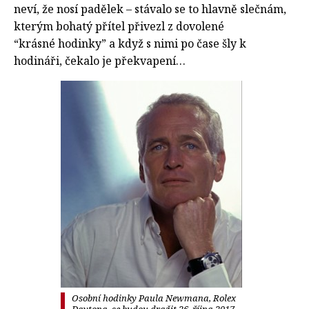
neví, že nosí padělek – stávalo se to hlavně slečnám,
kterým bohatý přítel přivezl z dovolené
“krásné hodinky” a když s nimi po čase šly k
hodináři, čekalo je překvapení…
Osobní hodinky Paula Newmana, Rolex