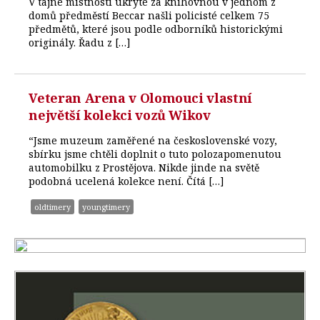
V tajné místnosti ukryté za knihovnou v jednom z
domů předměstí Beccar našli policisté celkem 75
předmětů, které jsou podle odborníků historickými
originály. Řadu z […]
Veteran Arena v Olomouci vlastní
největší kolekci vozů Wikov
“Jsme muzeum zaměřené na československé vozy,
sbírku jsme chtěli doplnit o tuto polozapomenutou
automobilku z Prostějova. Nikde jinde na světě
podobná ucelená kolekce není. Čítá […]
oldtimery
youngtimery