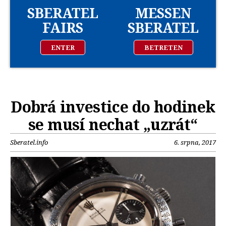
SBERATEL
MESSEN
FAIRS
SBERATEL
ENTER
BETRETEN
Dobrá investice do hodinek
se musí nechat „uzrát“
Sberatel.info
6. srpna, 2017