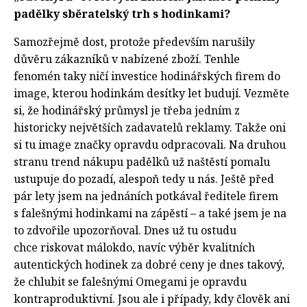
padělky sběratelský trh s hodinkami?
Samozřejmě dost, protože především narušily
důvěru zákazníků v nabízené zboží. Tenhle
fenomén taky ničí investice hodinářských firem do
image, kterou hodinkám desítky let budují. Vezměte
si, že hodinářský průmysl je třeba jedním z
historicky největších zadavatelů reklamy. Takže oni
si tu image značky opravdu odpracovali. Na druhou
stranu trend nákupu padělků už naštěstí pomalu
ustupuje do pozadí, alespoň tedy u nás. Ještě před
pár lety jsem na jednáních potkával ředitele firem
s falešnými hodinkami na zápěstí – a také jsem je na
to zdvořile upozorňoval. Dnes už tu ostudu
chce riskovat málokdo, navíc výběr kvalitních
autentických hodinek za dobré ceny je dnes takový,
že chlubit se falešnými Omegami je opravdu
kontraproduktivní. Jsou ale i případy, kdy člověk ani