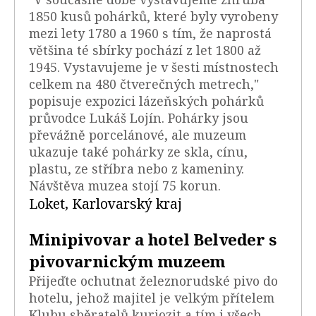
1850 kusů pohárků, které byly vyrobeny
mezi lety 1780 a 1960 s tím, že naprostá
většina té sbírky pochází z let 1800 až
1945. Vystavujeme je v šesti místnostech
celkem na 480 čtverečných metrech,"
popisuje expozici lázeňských pohárků
průvodce Lukáš Lojín. Pohárky jsou
převážně porcelánové, ale muzeum
ukazuje také pohárky ze skla, cínu,
plastu, ze stříbra nebo z kameniny.
Návštěva muzea stojí 75 korun.
Loket, Karlovarský kraj
Minipivovar a hotel Belveder s
pivovarnickým muzeem
Přijeďte ochutnat železnorudské pivo do
hotelu, jehož majitel je velkým přítelem
Klubu sběratelů kuriozit a tím i všech