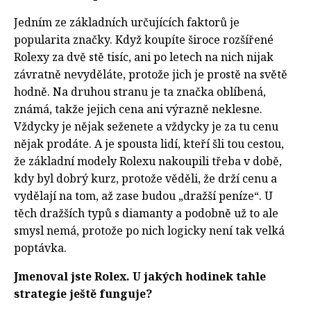
Jedním ze základních určujících faktorů je
popularita značky. Když koupíte široce rozšířené
Rolexy za dvě stě tisíc, ani po letech na nich nijak
závratně nevyděláte, protože jich je prostě na světě
hodně. Na druhou stranu je ta značka oblíbená,
známá, takže jejich cena ani výrazně neklesne.
Vždycky je nějak seženete a vždycky je za tu cenu
nějak prodáte. A je spousta lidí, kteří šli tou cestou,
že základní modely Rolexu nakoupili třeba v době,
kdy byl dobrý kurz, protože věděli, že drží cenu a
vydělají na tom, až zase budou „dražší peníze“. U
těch dražších typů s diamanty a podobně už to ale
smysl nemá, protože po nich logicky není tak velká
poptávka.
Jmenoval jste Rolex. U jakých hodinek tahle
strategie ještě funguje?