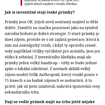
Daytona, se budou dražit 26. října 2017
(jejich detail najdete v úvodu článku).
Jak si investičně stojí české primky?
Primky jsou OK. Jejich nový současný majitel to dělá
dobře. Zaměřit na značku pozornost jako na symbol
národní hrdosti je dobrá strategie. O staré primky je
dnes zájem, protože se o ně zajímá generace, která k
nim má nostalgický vztah, i když ty opravdu cenné,
tedy například Orlíky vyráběné pro armádu, jsou jen
těžko k sehnání. Z investičního hlediska mají ale
primky jeden velký handicap – vždy se bude jednat
spíše o lokální záležitost. Z novinek sklidil velký
zájem model Orlík Anthropoid, který vznikl pouze v
75 kusech a na hodně zájemců se nedostává. A to
právě, jak už jsem zmiňoval, nahrává šponování ceny
sekundárního trhu.
Dají se vedle primek najít na trhu ještě nějaké