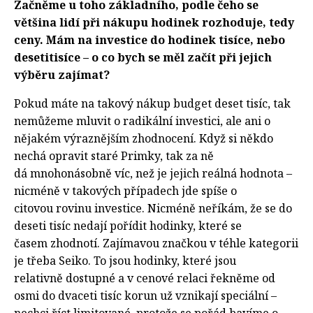
Začněme u toho základního, podle čeho se
většina lidí při nákupu hodinek rozhoduje, tedy
ceny. Mám na investice do hodinek tisíce, nebo
desetitisíce – o co bych se měl začít při jejich
výběru zajímat?
Pokud máte na takový nákup budget deset tisíc, tak
nemůžeme mluvit o radikální investici, ale ani o
nějakém výraznějším zhodnocení. Když si někdo
nechá opravit staré Primky, tak za ně
dá mnohonásobně víc, než je jejich reálná hodnota –
nicméně v takových případech jde spíše o
citovou rovinu investice. Nicméně neříkám, že se do
deseti tisíc nedají pořídit hodinky, které se
časem zhodnotí. Zajímavou značkou v téhle kategorii
je třeba Seiko. To jsou hodinky, které jsou
relativně dostupné a v cenové relaci řekněme od
osmi do dvaceti tisíc korun už vznikají speciální –