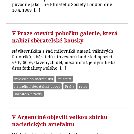
původně jako The Philatelic Society London dne
10.4. 1869. […]
V Praze otevírá pobočku galerie, která
nabízí sběratelské kousky
Návštěvníkům z řad milovníků umění, vášnivých
fanoušků, sběratelů i investorů bude k dispozici
vždy 60 vystavených děl, mezi nimiž je nyní třeba
dres fotbalisty Pelého, […]
investice do sběratelství
muzeum
netradiční sběratelské obory
Praha
retro
sběratelské rarity
V Argentině objevili velkou sbírku
nacistických artefaktů