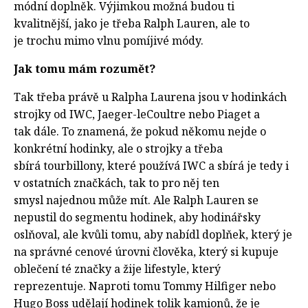
módní doplněk. Výjimkou možná budou ti
kvalitnější, jako je třeba Ralph Lauren, ale to
je trochu mimo vlnu pomíjivé módy.
Jak tomu mám rozumět?
Tak třeba právě u Ralpha Laurena jsou v hodinkách
strojky od IWC, Jaeger-leCoultre nebo Piaget a
tak dále. To znamená, že pokud někomu nejde o
konkrétní hodinky, ale o strojky a třeba
sbírá tourbillony, které používá IWC a sbírá je tedy i
v ostatních značkách, tak to pro něj ten
smysl najednou může mít. Ale Ralph Lauren se
nepustil do segmentu hodinek, aby hodinářsky
oslňoval, ale kvůli tomu, aby nabídl doplňek, který je
na správné cenové úrovni člověka, který si kupuje
oblečení té značky a žije lifestyle, který
reprezentuje. Naproti tomu Tommy Hilfiger nebo
Hugo Boss udělají hodinek tolik kamionů, že je