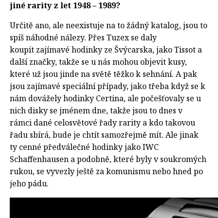
jiné rarity z let 1948 – 1989?
Určitě ano, ale neexistuje na to žádný katalog, jsou to
spíš náhodné nálezy. Přes Tuzex se daly
koupit zajímavé hodinky ze Švýcarska, jako Tissot a
další značky, takže se u nás mohou objevit kusy,
které už jsou jinde na světě těžko k sehnání. A pak
jsou zajímavé speciální případy, jako třeba když se k
nám dovážely hodinky Certina, ale počešťovaly se u
nich disky se jménem dne, takže jsou to dnes v
rámci dané celosvětové řady rarity a kdo takovou
řadu sbírá, bude je chtít samozřejmě mít. Ale jinak
ty cenné předválečné hodinky jako IWC
Schaffenhausen a podobně, které byly v soukromých
rukou, se vyvezly ještě za komunismu nebo hned po
jeho pádu.