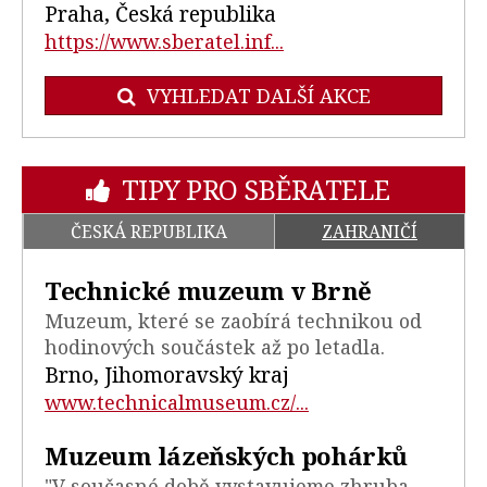
Praha, Česká republika
https://www.sberatel.inf...
VYHLEDAT DALŠÍ AKCE
TIPY PRO SBĚRATELE
ČESKÁ REPUBLIKA
ZAHRANIČÍ
Technické muzeum v Brně
Muzeum, které se zaobírá technikou od
hodinových součástek až po letadla.
Brno, Jihomoravský kraj
www.technicalmuseum.cz/...
Muzeum lázeňských pohárků
"V současné době vystavujeme zhruba