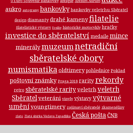
0 Euro Souvenir bankovky
antique
Antium Aurum
bankovky
aukro
bankovky veletrhu Sběratel
autogramy
filatelie
drahé kameny
diamanty
design
hračky
historické motocykly
filatelistické výstavy
fosilie
investice do sběratelství
mince
medaile
netradiční
muzeum
minerály
sběratelské obory
numismatika
oldtimery
pohlednice
Poklad
rekordy
poštovní známky
rarity
Praga 2018
veletrh
sběratelské rarity
veletrh
retro
Sběratel
výtvarné
veteráni
výstavy
vinyly
umění
youngtimery
zajímaví sběratelé
zkameněliny
Česká pošta
ČNB
zlato
Zlatá sbírka Václava Zapadlíka