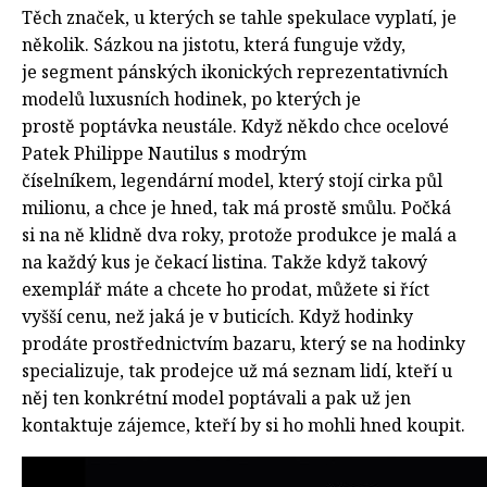
Těch značek, u kterých se tahle spekulace vyplatí, je
několik. Sázkou na jistotu, která funguje vždy,
je segment pánských ikonických reprezentativních
modelů luxusních hodinek, po kterých je
prostě poptávka neustále. Když někdo chce ocelové
Patek Philippe Nautilus s modrým
číselníkem, legendární model, který stojí cirka půl
milionu, a chce je hned, tak má prostě smůlu. Počká
si na ně klidně dva roky, protože produkce je malá a
na každý kus je čekací listina. Takže když takový
exemplář máte a chcete ho prodat, můžete si říct
vyšší cenu, než jaká je v buticích. Když hodinky
prodáte prostřednictvím bazaru, který se na hodinky
specializuje, tak prodejce už má seznam lidí, kteří u
něj ten konkrétní model poptávali a pak už jen
kontaktuje zájemce, kteří by si ho mohli hned koupit.