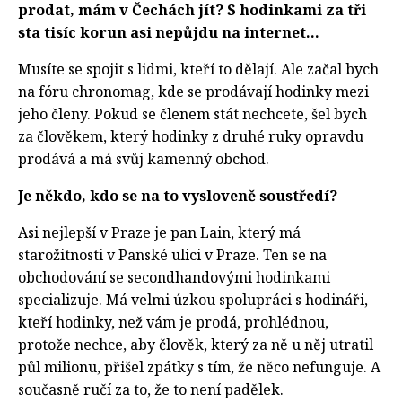
prodat, mám v Čechách jít? S hodinkami za tři
sta tisíc korun asi nepůjdu na internet…
Musíte se spojit s lidmi, kteří to dělají. Ale začal bych
na fóru chronomag, kde se prodávají hodinky mezi
jeho členy. Pokud se členem stát nechcete, šel bych
za člověkem, který hodinky z druhé ruky opravdu
prodává a má svůj kamenný obchod.
Je někdo, kdo se na to vysloveně soustředí?
Asi nejlepší v Praze je pan Lain, který má
starožitnosti v Panské ulici v Praze. Ten se na
obchodování se secondhandovými hodinkami
specializuje. Má velmi úzkou spolupráci s hodináři,
kteří hodinky, než vám je prodá, prohlédnou,
protože nechce, aby člověk, který za ně u něj utratil
půl milionu, přišel zpátky s tím, že něco nefunguje. A
současně ručí za to, že to není padělek.