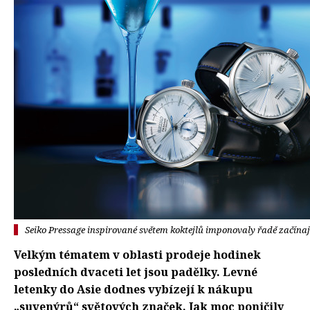
Seiko Pressage inspirované světem koktejlů imponovaly řadě začínají
Velkým tématem v oblasti prodeje hodinek
posledních dvaceti let jsou padělky. Levné
letenky do Asie dodnes vybízejí k nákupu
„suvenýrů“ světových značek. Jak moc poničily