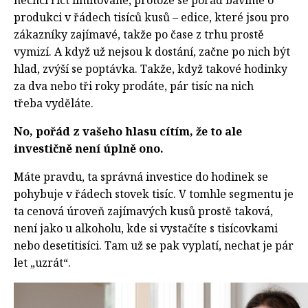
nechci říct limitované, protože se pořád bavíme o
produkci v řádech tisíců kusů – edice, které jsou pro
zákazníky zajímavé, takže po čase z trhu prostě
vymizí. A když už nejsou k dostání, začne po nich být
hlad, zvýší se poptávka. Takže, když takové hodinky
za dva nebo tři roky prodáte, pár tisíc na nich
třeba vyděláte.
No, pořád z vašeho hlasu cítím, že to ale
investičně není úplně ono.
Máte pravdu, ta správná investice do hodinek se
pohybuje v řádech stovek tisíc. V tomhle segmentu je
ta cenová úroveň zajímavých kusů prostě taková,
není jako u alkoholu, kde si vystačíte s tisícovkami
nebo desetitisíci. Tam už se pak vyplatí, nechat je pár
let „uzrát“.