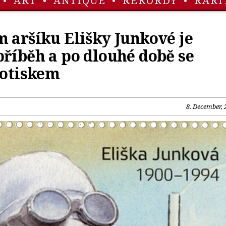
•
ART
•
ANTIQUE
•
REKORDY
•
RARI
 aršíku Elišky Junkové je
říběh a po dlouhé době se
lotiskem
8. December, 