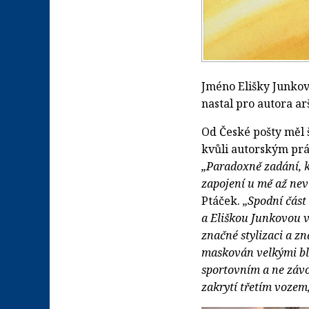
Jméno Elišky Junkov
nastal pro autora ar
Od České pošty měl 
kvůli autorským prá
„Paradoxně zadání, k
zapojení u mě až neví
Ptáček.
„Spodní část
a Eliškou Junkovou v 
značné stylizaci a zn
maskován velkými bla
sportovním a ne závo
zakrytí třetím vozem