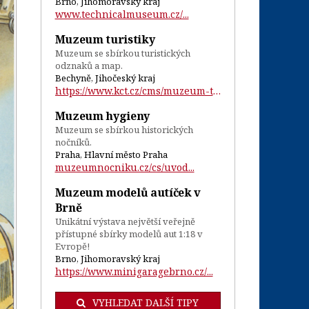
Brno, Jihomoravský kraj
www.technicalmuseum.cz/...
Muzeum turistiky
Muzeum se sbírkou turistických
odznaků a map.
Bechyně, Jihočeský kraj
https://www.kct.cz/cms/muzeum-turistiky-...
Muzeum hygieny
Muzeum se sbírkou historických
nočníků.
Praha, Hlavní město Praha
muzeumnocniku.cz/cs/uvod...
Muzeum modelů autíček v
Brně
Unikátní výstava největší veřejně
přístupné sbírky modelů aut 1:18 v
Evropě!
Brno, Jihomoravský kraj
https://www.minigaragebrno.cz/...
VYHLEDAT DALŠÍ TIPY