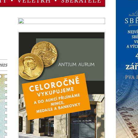
TY
•
VELETRH
•
SBĚRATELÉ
2025