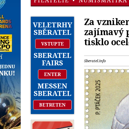
FILATELIE
•
NUMISMATIKA
Za vznikem
VELETRHY
zajímavý p
SBĚRATEL
tisklo oce
VSTUPTE
SBERATEL
FAIRS
Sberatel.info
ENTER
MESSEN
SBERATEL
BETRETEN