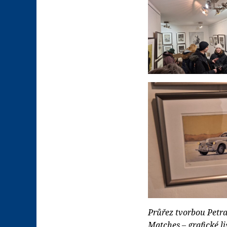
Průřez tvorbou Petra
Matches – grafické li