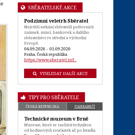
je
SBĚRATELSKÉ AKCE
Podzimní veletrh Sběratel
Největší setkání sběratelů poštovních
známek, mincí, bankovek a dalšího
sběratelstvi ve střední a východní
Evropě.
04.09.2026 - 05.09.2026
Praha, Česká republika
https://www.sberatel.inf...
VYHLEDAT DALŠÍ AKCE
TIPY PRO SBĚRATELE
ČESKÁ REPUBLIKA
ZAHRANIČÍ
Technické muzeum v Brně
Muzeum, které se zaobírá technikou
od hodinových součástek až po letadla.