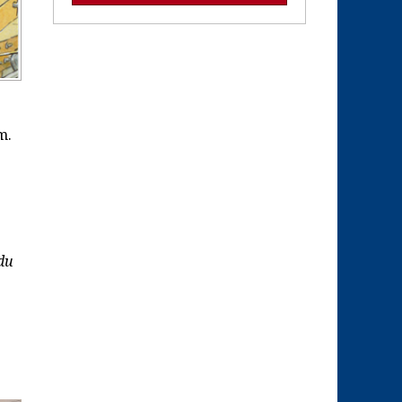
m.
du