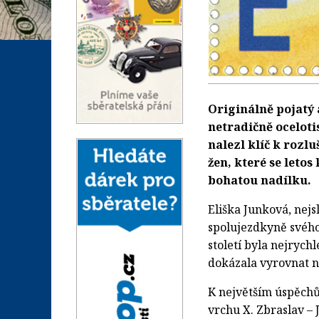
Originálně pojatý
netradičně ocelot
nalezl klíč k rozlu
žen, které se letos
bohatou nadílku.
Eliška Junková, nejs
spolujezdkyně svého 
století byla nejrychl
dokázala vyrovnat n
K největším úspěchů
vrchu X. Zbraslav – 