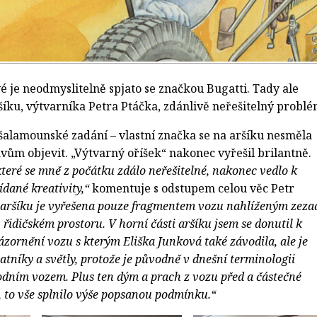
é je neodmyslitelně spjato se značkou Bugatti. Tady ale
šíku, výtvarníka Petra Ptáčka, zdánlivě neřešitelný problé
šalamounské zadání – vlastní značka se na aršíku nesměla
vům objevit. „Výtvarný oříšek“ nakonec vyřešil brilantně.
teré se mně z počátku zdálo neřešitelné, nakonec vedlo k
dané kreativity,“
komentuje s odstupem celou věc Petr
 aršíku je vyřešena pouze fragmentem vozu nahlíženým zeza
řidičském prostoru. V horní části aršíku jsem se donutil k
ázornění vozu s kterým Eliška Junková také závodila, ale je
tníky a světly, protože je původně v dnešní terminologii
dním vozem. Plus ten dým a prach z vozu před a částečné
, to vše splnilo výše popsanou podmínku.“