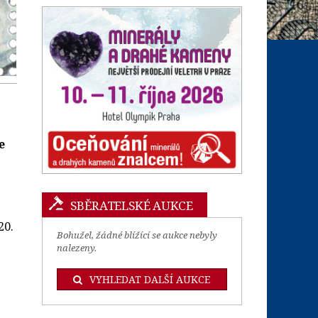
e
SBĚRATELSKÉ AUKCE
20.
Bohužel, žádné blížící se aukce nebyly
nalezeny.
VYHLEDAT DALŠÍ AUKCE