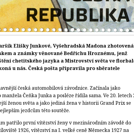
 aršík Elišky Junkové, Vyšehradská Madona zhotovená
iskem a známky věnované Bedřichu Hroznému, jenž
štění chetitského jazyka a Mistrovství světa ve florbal
 koná u nás. Česká pošta připravila pro sběratele
lavnější česká automobilová závodnice. Začínala jako
manžela Čeňka Junka a posléze řídila sama. Ve 20. letech 
ejší ženou světa a jako jediná žena v historii Grand Prix se
ejlepším jezdcům této soutěže.
m patřilo první vítězství ženy v mezinárodním závodě do
Jíloviště 1926, vítězství na I. velké ceně Německa 1927 na