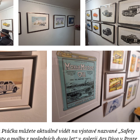
 Ptáčka můžete aktuálně vidět na výstavě nazvané „Safety
sty a malby z posledních dvou let“ v galerii Ars Diva v Praze.