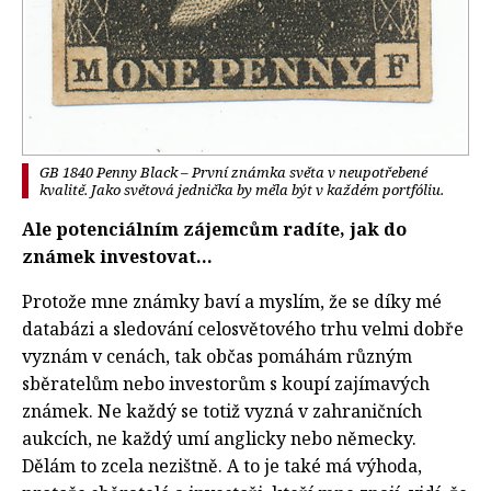
GB 1840 Penny Black – První známka světa v neupotřebené
kvalitě. Jako světová jednička by měla být v každém portfóliu.
Ale potenciálním zájemcům radíte, jak do
známek investovat…
Protože mne známky baví a myslím, že se díky mé
databázi a sledování celosvětového trhu velmi dobře
vyznám v cenách, tak občas pomáhám různým
sběratelům nebo investorům s koupí zajímavých
známek. Ne každý se totiž vyzná v zahraničních
aukcích, ne každý umí anglicky nebo německy.
Dělám to zcela nezištně. A to je také má výhoda,