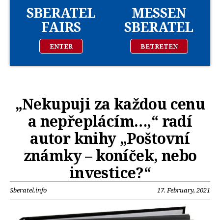
SBERATEL
MESSEN
FAIRS
SBERATEL
ENTER
BETRETEN
„Nekupuji za každou cenu
a nepřeplácím…,“ radí
autor knihy „Poštovní
známky – koníček, nebo
investice?“
Sberatel.info
17. February, 2021