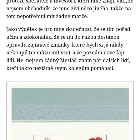
protože sběratelé a investoři, kteří mne znají, vidí, že
nejsem obchodník, že mne živí něco jiného, takže na
tom nepotřebuji mít žádné marže.
Jako výdělek je pro mne skutečnost, že se tím pořád
učím a zdokonaluji, že se mi do rukou dostanou
opravdu zajímavé známky, které bych si já nikdy
nekoupil (nemůžu mít vše), a že poznám nové fajn
lidi. Ne, nejsem žádný Mesiáš, znám pár dalších lidí,
kteří takto nezištně svým kolegům pomáhají.