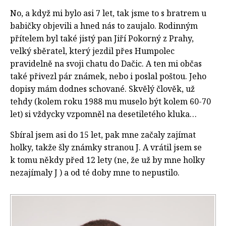
No, a když mi bylo asi 7 let, tak jsme to s bratrem u
babičky objevili a hned nás to zaujalo. Rodinným
přítelem byl také jistý pan Jiří Pokorný z Prahy,
velký sběratel, který jezdil přes Humpolec
pravidelně na svoji chatu do Dačic. A ten mi občas
také přivezl pár známek, nebo i poslal poštou. Jeho
dopisy mám dodnes schované. Skvělý člověk, už
tehdy (kolem roku 1988 mu muselo být kolem 60-70
let) si vždycky vzpomněl na desetiletého kluka…
Sbíral jsem asi do 15 let, pak mne začaly zajímat
holky, takže šly známky stranou J. A vrátil jsem se
k tomu někdy před 12 lety (ne, že už by mne holky
nezajímaly J ) a od té doby mne to nepustilo.