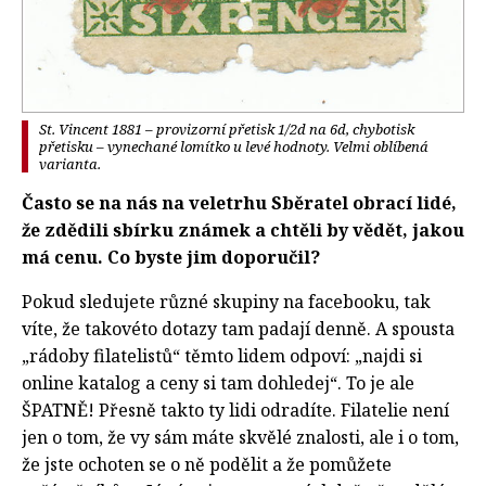
St. Vincent 1881 – provizorní přetisk 1/2d na 6d, chybotisk
přetisku – vynechané lomítko u levé hodnoty. Velmi oblíbená
varianta.
Často se na nás na veletrhu Sběratel obrací lidé,
že zdědili sbírku známek a chtěli by vědět, jakou
má cenu. Co byste jim doporučil?
Pokud sledujete různé skupiny na facebooku, tak
víte, že takovéto dotazy tam padají denně. A spousta
„rádoby filatelistů“ těmto lidem odpoví: „najdi si
online katalog a ceny si tam dohledej“. To je ale
ŠPATNĚ! Přesně takto ty lidi odradíte. Filatelie není
jen o tom, že vy sám máte skvělé znalosti, ale i o tom,
že jste ochoten se o ně podělit a že pomůžete