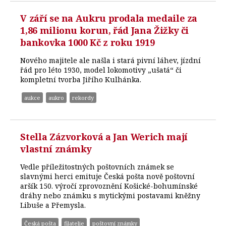
V září se na Aukru prodala medaile za
1,86 milionu korun, řád Jana Žižky či
bankovka 1000 Kč z roku 1919
Nového majitele ale našla i stará pivní láhev, jízdní
řád pro léto 1930, model lokomotivy „ušatá“ či
kompletní tvorba Jiřího Kulhánka.
aukce
aukro
rekordy
Stella Zázvorková a Jan Werich mají
vlastní známky
Vedle příležitostných poštovních známek se
slavnými herci emituje Česká pošta nově poštovní
aršík 150. výročí zprovoznění Košické-bohumínské
dráhy nebo známku s mytickými postavami kněžny
Libuše a Přemysla.
Česká pošta
filatelie
poštovní známky