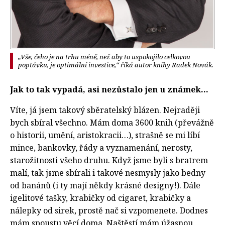
„Vše, čeho je na trhu méně, než aby to uspokojilo celkovou
poptávku, je optimální investice,“ říká autor knihy Radek Novák.
Jak to tak vypadá, asi nezůstalo jen u známek…
Víte, já jsem takový sběratelský blázen. Nejraději
bych sbíral všechno. Mám doma 3600 knih (převážně
o historii, umění, aristokracii…), strašně se mi líbí
mince, bankovky, řády a vyznamenání, nerosty,
starožitnosti všeho druhu. Když jsme byli s bratrem
malí, tak jsme sbírali i takové nesmysly jako bedny
od banánů (i ty mají někdy krásné designy!). Dále
igelitové tašky, krabičky od cigaret, krabičky a
nálepky od sirek, prostě nač si vzpomenete. Dodnes
mám spoustu věcí doma. Naštěstí mám úžasnou