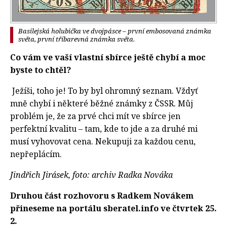
Basilejská holubička ve dvojpásce – první embosovaná známka
světa, první tříbarevná známka světa.
Co vám ve vaší vlastní sbírce ještě chybí a moc
byste to chtěl?
Ježíši, toho je! To by byl ohromný seznam. Vždyť
mně chybí i některé běžné známky z ČSSR. Můj
problém je, že za prvé chci mít ve sbírce jen
perfektní kvalitu – tam, kde to jde a za druhé mi
musí vyhovovat cena. Nekupuji za každou cenu,
nepřeplácím.
Jindřich Jirásek, foto: archiv Radka Nováka
Druhou část rozhovoru s Radkem Novákem
přineseme na portálu sberatel.info ve čtvrtek 25.
2.