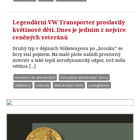
Legendární VW Transporter proslavily
květinové děti. Dnes je jedním z nejvíce
ceněných veteránů
Druhý typ v dějinách Volkswagenu po „brouku” se
brzy stal pojmem. Na malé ploše nabídl prostorný
interiér a také lepší aerodynamický odpor, než měla
většina […]
investice do sběratelství
netradiční sběratelské obory
oldtimery
rekordy
sběratelské rarity
youngtimery