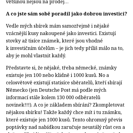
většinou nejsou na prodej…
A co jste sám sobě poradil jako dobrou investici?
Vedle mých sbírek mám samozřejmě i nějaké
vzácnější kusy nakoupené jako investici. Existují
stovky až tisíce známek, které jsou vhodné
k investičním účelům – je jich tedy příliš málo na to,
aby je mohl vlastnit každý.
Představte si, že nějaké, třeba německé, známky
existuje jen 100 nebo klidně i 1000 kusů. No a
celosvětově existují statisíce sběratelů, kteří sbírají
Německo (jen Deutsche Post má podle mých
informací stále kolem 130 000 odběratelů
novinek!!!). A co je základem sbírání? Zkompletovat
nějakou sbírku! Takže každý chce mít i tu známku,
které existuje jen 1000 kusů. Tento ohromný převis
poptávky nad nabídkou zaručuje neustálý růst cen a