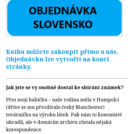
Knihu můžete zakoupit přímo u nás.
Objednávku lze vytvořit na konci
stránky.
Jak jste se vy osobně dostal ke sbírání známek?
Přes moji babičku – naše rodina měla v Humpolci
(dříve se mu přezdívalo český Manchester)
továrničku na výrobu látek. Pak nám to komunisté
ukradli, ale v domácím archivu zůstala nějaká
korespondence.