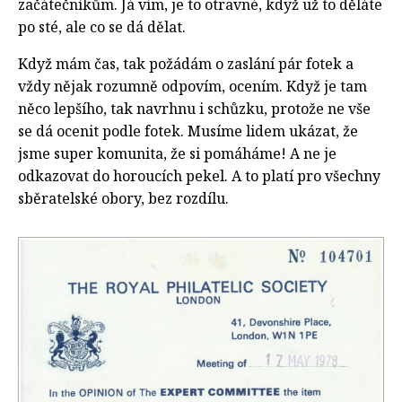
začátečníkům. Já vím, je to otravné, když už to děláte
po sté, ale co se dá dělat.
Když mám čas, tak požádám o zaslání pár fotek a
vždy nějak rozumně odpovím, ocením. Když je tam
něco lepšího, tak navrhnu i schůzku, protože ne vše
se dá ocenit podle fotek. Musíme lidem ukázat, že
jsme super komunita, že si pomáháme! A ne je
odkazovat do horoucích pekel. A to platí pro všechny
sběratelské obory, bez rozdílu.