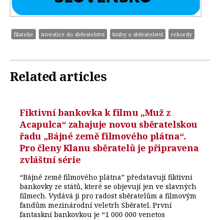
filatelie
investice do sběratelství
knihy o sběratelství
rekordy
Related articles
Fiktivní bankovka k filmu „Muž z
Acapulca“ zahajuje novou sběratelskou
řadu „Bájné země filmového plátna“.
Pro členy Klanu sběratelů je připravena
zvláštní série
“Bájné země filmového plátna” představují fiktivní
bankovky ze států, které se objevují jen ve slavných
filmech. Vydává ji pro radost sběratelům a filmovým
fandům mezinárodní veletrh Sběratel. První
fantaskní bankovkou je “1 000 000 venetos