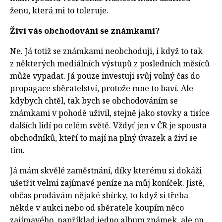
ženu, která mi to toleruje.
Živí vás obchodování se známkami?
Ne. Já totiž se známkami neobchoduji, i když to tak
z některých mediálních výstupů z posledních měsíců
může vypadat. Já pouze investuji svůj volný čas do
propagace sběratelství, protože mne to baví. Ale
kdybych chtěl, tak bych se obchodováním se
známkami v pohodě uživil, stejně jako stovky a tisíce
dalších lidí po celém světě. Vždyť jen v ČR je spousta
obchodníků, kteří to mají na plný úvazek a živí se
tím.
Já mám skvělé zaměstnání, díky kterému si dokáži
ušetřit velmi zajímavé peníze na můj koníček. Jistě,
občas prodávám nějaké sbírky, to když si třeba
někde v aukci nebo od sběratele koupím něco
zajímavého, například jedno album známek, ale on