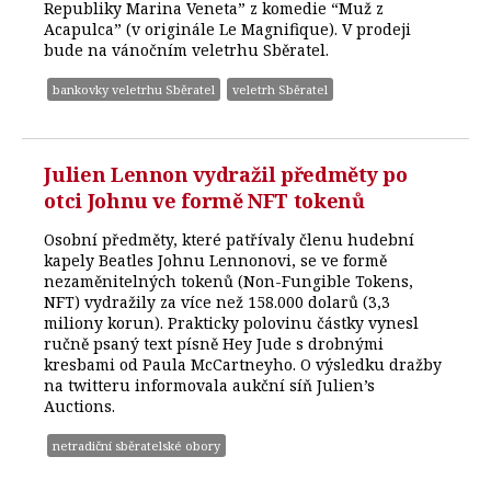
Republiky Marina Veneta” z komedie “Muž z
Acapulca” (v originále Le Magnifique). V prodeji
bude na vánočním veletrhu Sběratel.
bankovky veletrhu Sběratel
veletrh Sběratel
Julien Lennon vydražil předměty po
otci Johnu ve formě NFT tokenů
Osobní předměty, které patřívaly členu hudební
kapely Beatles Johnu Lennonovi, se ve formě
nezaměnitelných tokenů (Non-Fungible Tokens,
NFT) vydražily za více než 158.000 dolarů (3,3
miliony korun). Prakticky polovinu částky vynesl
ručně psaný text písně Hey Jude s drobnými
kresbami od Paula McCartneyho. O výsledku dražby
na twitteru informovala aukční síň Julien’s
Auctions.
netradiční sběratelské obory