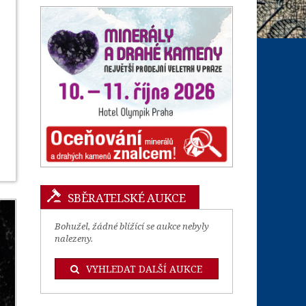
SBĚRATELSKÉ AUKCE
Bohužel, žádné blížící se aukce nebyly
nalezeny.
VYHLEDAT DALŠÍ AUKCE