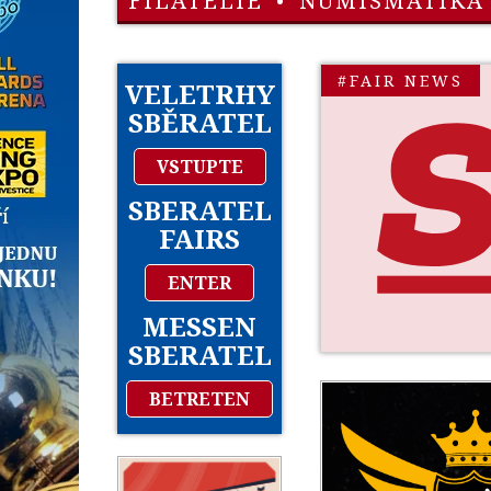
FILATELIE
•
NUMISMATIKA
#FAIR NEWS
VELETRHY
SBĚRATEL
VSTUPTE
SBERATEL
FAIRS
ENTER
MESSEN
SBERATEL
BETRETEN