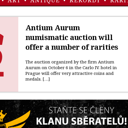
•
ART
•
ANTIQUE
•
REKORDY
•
RARI
Antium Aurum
numismatic auction will
offer a number of rarities
The auction organized by the firm Antium
Aurum on October 6 in the Carlo IV. hotel in
Prague will offer very attractive coins and
medals. […]