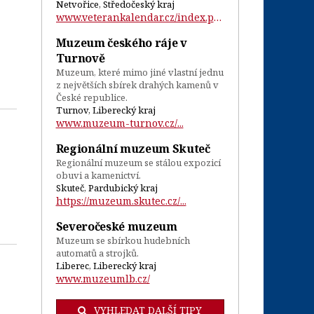
Netvořice, Středočeský kraj
www.veterankalendar.cz/index.php?id=5&am...
Muzeum českého ráje v
Turnově
Muzeum, které mimo jiné vlastní jednu
z největších sbírek drahých kamenů v
České republice.
Turnov, Liberecký kraj
www.muzeum-turnov.cz/...
Regionální muzeum Skuteč
Regionální muzeum se stálou expozicí
obuvi a kamenictví.
Skuteč, Pardubický kraj
https://muzeum.skutec.cz/...
Severočeské muzeum
Muzeum se sbírkou hudebních
automatů a strojků.
Liberec, Liberecký kraj
www.muzeumlb.cz/
VYHLEDAT DALŠÍ TIPY