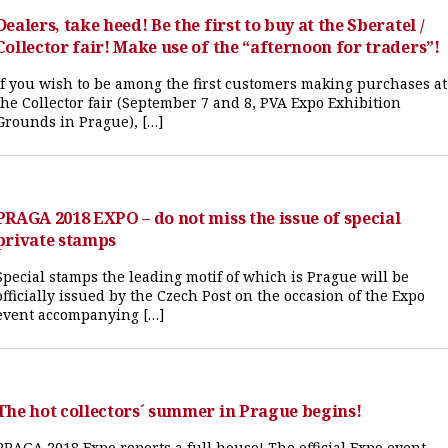
Dealers, take heed! Be the first to buy at the Sberatel /
Collector fair! Make use of the “afternoon for traders”!
If you wish to be among the first customers making purchases at
the Collector fair (September 7 and 8, PVA Expo Exhibition
Grounds in Prague), […]
PRAGA 2018 EXPO – do not miss the issue of special
private stamps
Special stamps the leading motif of which is Prague will be
officially issued by the Czech Post on the occasion of the Expo
event accompanying […]
The hot collectors´ summer in Prague begins!
PRAGA 2018 Expo reports a full house! The official Expo event