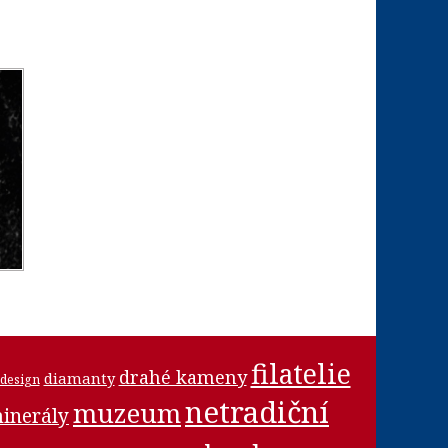
filatelie
drahé kameny
diamanty
design
netradiční
muzeum
inerály