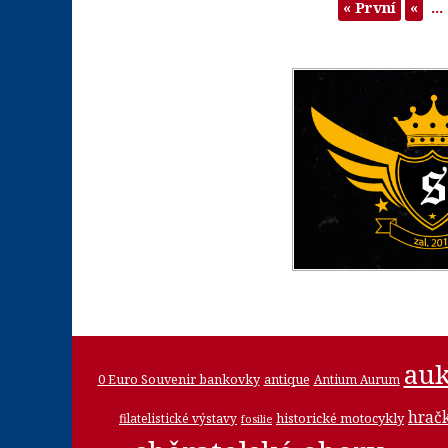
« První
«
...
auk
0 Euro Souvenir bankovky
antique
Antium Aurum
hrač
historické motocykly
filatelistické výstavy
fosilie