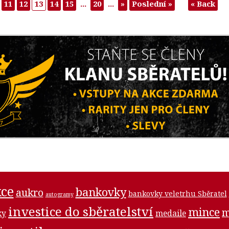
11
12
13
14
15
...
20
...
»
Poslední »
« Back
ce
bankovky
aukro
bankovky veletrhu Sběratel
autogramy
investice do sběratelství
mince
m
medaile
ky