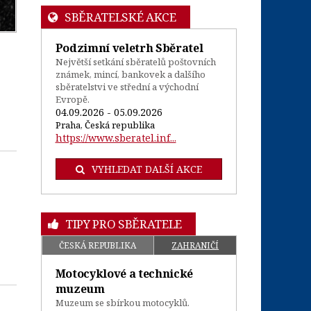
SBĚRATELSKÉ AKCE
Podzimní veletrh Sběratel
Největší setkání sběratelů poštovních
známek, mincí, bankovek a dalšího
sběratelstvi ve střední a východní
Evropě.
04.09.2026 - 05.09.2026
Praha, Česká republika
https://www.sberatel.inf...
VYHLEDAT DALŠÍ AKCE
TIPY PRO SBĚRATELE
ČESKÁ REPUBLIKA
ZAHRANIČÍ
Motocyklové a technické
muzeum
Muzeum se sbírkou motocyklů.