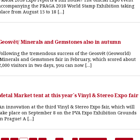
accompanying the PRAGA 2018 World Stamp Exhibition taking
place from August 15 to 18 […]
Geosvět/ Minerals and Gemstones also in autumn
Following the tremendous success of the Geosvět (Geoworld)
/Minerals and Gemstones fair in February, which scored about
2,000 visitors in two days, you can now […]
Metal Market tent at this year´s Vinyl & Stereo Expo fair
An innovation at the third Vinyl & Stereo Expo fair, which will
take place on September 8 on the PVA Expo Exhibition Grounds
in Prague! A […]