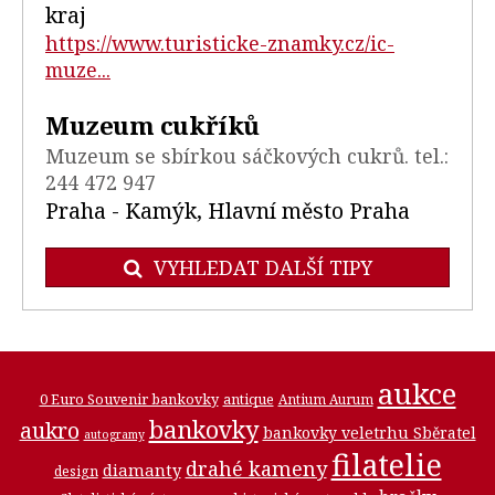
kraj
https://www.turisticke-znamky.cz/ic-
muze...
Muzeum cukříků
Muzeum se sbírkou sáčkových cukrů. tel.:
244 472 947
Praha - Kamýk, Hlavní město Praha
VYHLEDAT DALŠÍ TIPY
aukce
0 Euro Souvenir bankovky
antique
Antium Aurum
bankovky
aukro
bankovky veletrhu Sběratel
autogramy
filatelie
drahé kameny
diamanty
design