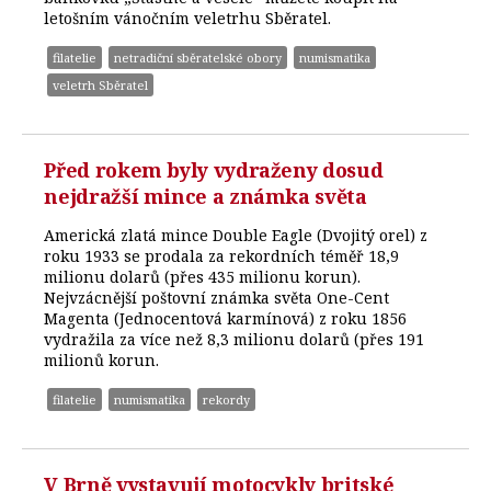
letošním vánočním veletrhu Sběratel.
filatelie
netradiční sběratelské obory
numismatika
veletrh Sběratel
Před rokem byly vydraženy dosud
nejdražší mince a známka světa
Americká zlatá mince Double Eagle (Dvojitý orel) z
roku 1933 se prodala za rekordních téměř 18,9
milionu dolarů (přes 435 milionu korun).
Nejvzácnější poštovní známka světa One-Cent
Magenta (Jednocentová karmínová) z roku 1856
vydražila za více než 8,3 milionu dolarů (přes 191
milionů korun.
filatelie
numismatika
rekordy
V Brně vystavují motocykly britské