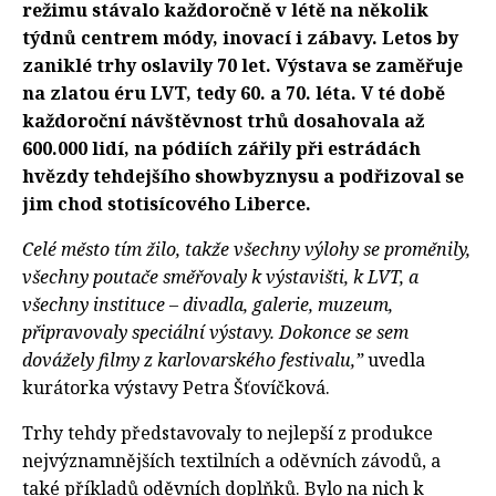
režimu stávalo každoročně v létě na několik
týdnů centrem módy, inovací i zábavy. Letos by
zaniklé trhy oslavily 70 let. Výstava se zaměřuje
na zlatou éru LVT, tedy 60. a 70. léta. V té době
každoroční návštěvnost trhů dosahovala až
600.000 lidí, na pódiích zářily při estrádách
hvězdy tehdejšího showbyznysu a podřizoval se
jim chod stotisícového Liberce.
Celé město tím žilo, takže všechny výlohy se proměnily,
všechny poutače směřovaly k výstavišti, k LVT, a
všechny instituce – divadla, galerie, muzeum,
připravovaly speciální výstavy. Dokonce se sem
dovážely filmy z karlovarského festivalu,”
uvedla
kurátorka výstavy Petra Šťovíčková.
Trhy tehdy představovaly to nejlepší z produkce
nejvýznamnějších textilních a oděvních závodů, a
také příkladů oděvních doplňků. Bylo na nich k