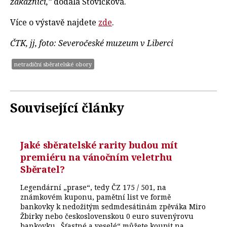
zákazníci,”
dodala Šťovíčková.
Více o výstavě najdete
zde
.
ČTK, jj, foto: Severočeské muzeum v Liberci
netradiční sběratelské obory
Související články
Jaké sběratelské rarity budou mít
premiéru na vánočním veletrhu
Sběratel?
Legendární „prase“, tedy ČZ 175 / 501, na
známkovém kuponu, pamětní list ve formě
bankovky k nedožitým sedmdesátinám zpěváka Miro
Žbirky nebo československou 0 euro suvenýrovu
bankovku „Šťastné a veselé“ můžete koupit na