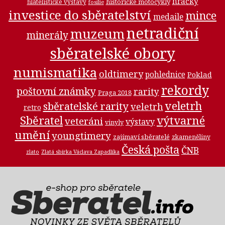
hračky
historické motocykly
filatelistické výstavy
fosilie
investice do sběratelství
mince
medaile
netradiční
muzeum
minerály
sběratelské obory
numismatika
oldtimery
pohlednice
Poklad
rekordy
poštovní známky
rarity
Praga 2018
veletrh
sběratelské rarity
veletrh
retro
Sběratel
výtvarné
veteráni
výstavy
vinyly
umění
youngtimery
zajímaví sběratelé
zkameněliny
Česká pošta
ČNB
zlato
Zlatá sbírka Václava Zapadlíka