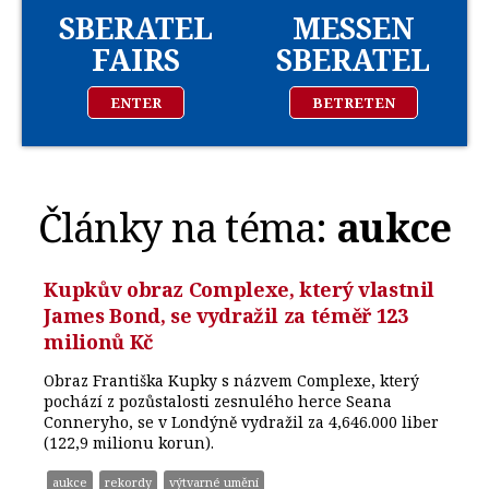
SBERATEL
MESSEN
FAIRS
SBERATEL
ENTER
BETRETEN
Články na téma:
aukce
Kupkův obraz Complexe, který vlastnil
James Bond, se vydražil za téměř 123
milionů Kč
Obraz Františka Kupky s názvem Complexe, který
pochází z pozůstalosti zesnulého herce Seana
Conneryho, se v Londýně vydražil za 4,646.000 liber
(122,9 milionu korun).
aukce
rekordy
výtvarné umění