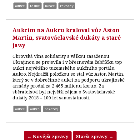
aukce
fosilie
mince
rekordy
Aukcím na Aukru kraloval vůz Aston
Martin, svatováclavské dukáty a staré
jawy
Obrovská vlna solidarity s válkou zasaženou
Ukrajinou se projevila i v březnovém žebříčku top
aukcí největšího tuzemského aukčního portálu
Aukro. Nejdražší položkou se stal vůz Aston Martin,
který se v dobročinné aukci na podporu ukrajinské
armády prodal za 2,465 milionu korun. Za
sběratelství byl největší zájem o Svatováclavské
dukáty 2018 – 100 let samostatnosti.
aukce
aukro
rekordy
←
Novější zprávy
Starší zprávy
→