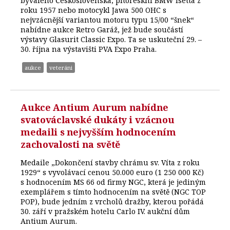
bývalého Československa, pitoreskní BMW Isetta z
roku 1957 nebo motocykl Jawa 500 OHC s
nejvzácnější variantou motoru typu 15/00 “šnek“
nabídne aukce Retro Garáž, jež bude součástí
výstavy Glasurit Classic Expo. Ta se uskuteční 29. –
30. října na výstavišti PVA Expo Praha.
aukce
veteráni
Aukce Antium Aurum nabídne
svatováclavské dukáty i vzácnou
medaili s nejvyšším hodnocením
zachovalosti na světě
Medaile „Dokončení stavby chrámu sv. Víta z roku
1929“ s vyvolávací cenou 50.000 euro (1 250 000 Kč)
s hodnocením MS 66 od firmy NGC, která je jediným
exemplářem s tímto hodnocením na světě (NGC TOP
POP), bude jedním z vrcholů dražby, kterou pořádá
30. září v pražském hotelu Carlo IV. aukční dům
Antium Aurum.