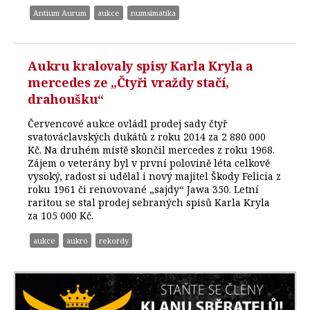
Antium Aurum
aukce
numsimatika
Aukru kralovaly spisy Karla Kryla a
mercedes ze „Čtyři vraždy stačí,
drahoušku“
Červencové aukce ovládl prodej sady čtyř
svatováclavských dukátů z roku 2014 za 2 880 000
Kč. Na druhém místě skončil mercedes z roku 1968.
Zájem o veterány byl v první polovině léta celkově
vysoký, radost si udělal i nový majitel Škody Felicia z
roku 1961 či renovované „sajdy“ Jawa 350. Letní
raritou se stal prodej sebraných spisů Karla Kryla
za 105 000 Kč.
aukce
aukro
rekordy