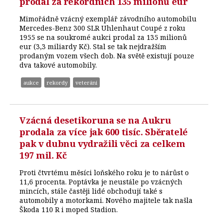
prodal za rekordních 135 milionů eur
Mimořádně vzácný exemplář závodního automobilu
Mercedes-Benz 300 SLR Uhlenhaut Coupé z roku
1955 se na soukromé aukci prodal za 135 milionů
eur (3,3 miliardy Kč). Stal se tak nejdražším
prodaným vozem všech dob. Na světě existují pouze
dva takové automobily.
aukce
rekordy
veteráni
Vzácná desetikoruna se na Aukru
prodala za více jak 600 tisíc. Sběratelé
pak v dubnu vydražili věci za celkem
197 mil. Kč
Proti čtvrtému měsíci loňského roku je to nárůst o
11,6 procenta. Poptávka je neustále po vzácných
mincích, stále častěji lidé obchodují také s
automobily a motorkami. Nového majitele tak našla
Škoda 110 R i moped Stadion.