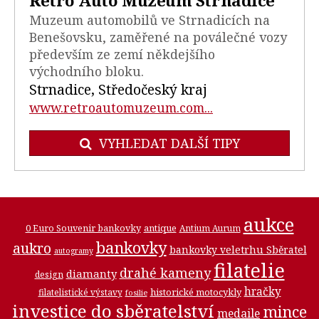
Retro Auto Muzeum Strnadice
Muzeum automobilů ve Strnadicích na
Benešovsku, zaměřené na poválečné vozy
především ze zemí někdejšího
východního bloku.
Strnadice, Středočeský kraj
www.retroautomuzeum.com...
VYHLEDAT DALŠÍ TIPY
aukce
0 Euro Souvenir bankovky
antique
Antium Aurum
bankovky
aukro
bankovky veletrhu Sběratel
autogramy
filatelie
drahé kameny
diamanty
design
hračky
historické motocykly
filatelistické výstavy
fosilie
investice do sběratelství
mince
medaile