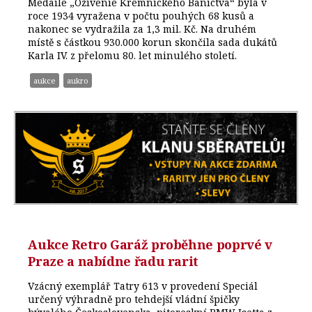
Medaile „Oživenie Kremnického Baníctva“ byla v
roce 1934 vyražena v počtu pouhých 68 kusů a
nakonec se vydražila za 1,3 mil. Kč. Na druhém
místě s částkou 930.000 korun skončila sada dukátů
Karla IV. z přelomu 80. let minulého století.
aukce
aukro
Aukce Retro Garáž proběhne poprvé v
Praze a nabídne řadu rarit
Vzácný exemplář Tatry 613 v provedení Speciál
určený výhradně pro tehdejší vládní špičky