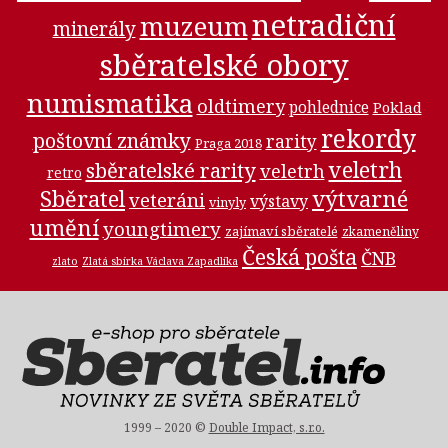
netradiční
muzeum
minerály
sběratelské obory
numismatika
oldtimery
pohlednice
Poklad
rekordy
poštovní známky
rarity
Praga 2018
veletrh
sběratelské rarity
veletrh
retro
Sběratel
výtvarné
veteráni
výstavy
vinyly
umění
youngtimery
zajímaví sběratelé
zkameněliny
Česká pošta
ČNB
zlato
Zlatá sbírka Václava Zapadlíka
1999 – 2020 ©
Double Impact, s.r.o.