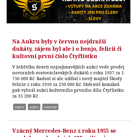
Na Aukru byly v červnu nejdražší
dukáty, zájem byl ale i o benjo, felicii či
kultovní první číslo Čtyřlístku
V žebříčku deseti nejzajímavějších aukcí vede prodej
novoražeb svatováclavských dukátů z roku 1937 za 1
750 000 Kč. Radost si ale udělal i nový majitel Škody
Felicie z roku 1959 za 250 000 Kč. Sběratel komiksů
pak vyhrál aukci kultovního prvního dílu Čtyřlístku
za 35 200 Kč.
aukce
aukro
rekordy
Vzácný Mercedes-Benz z roku 1955 se